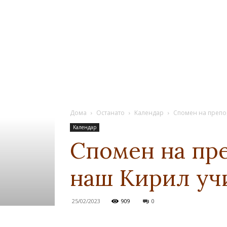
Дома
Останато
Kалендар
Спомен на препо
Kалендар
Спомен на пр
наш Кирил уч
25/02/2023
909
0