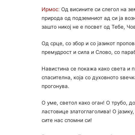
Ирмосː
Од висините си слегол на зе
природа од подземниот ад си ја воз
зашто никој не е посвет од Тебе, Ч
Од срце, со збор и со јазикот пропо
премудрост и сила и Слово, со пара
Навистина се покажа како света и п
спасителна, која со духовното ѕвеч
прогонува.
О уме, светол како оган! О трубо, д
ластовице златоглаголива! О јазику
сите нас спомни си!