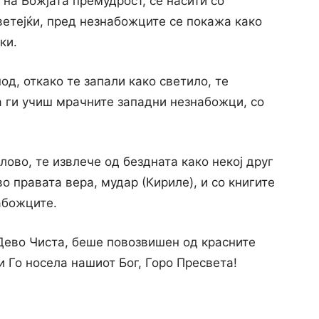
 на Божјата премудрост, се насити со
ветејќи, пред незнабожците се покажа како
ки.
од, откако те запали како светило, те
да ги учиш мрачните западни незнабожци, со
лово, те извлече од бездната како некој друг
во правата вера, мудар (Кириле), и со книгите
абожците.
 Дево Чиста, беше повозвишен од красните
и Го носела нашиот Бог, Горо Пресвета!