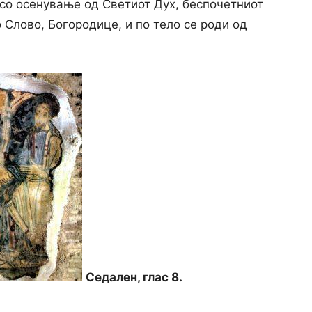
 со осенување од Светиот Дух, беспочетниот
о Слово, Богородице, и по тело се роди од
Седален, глас 8.