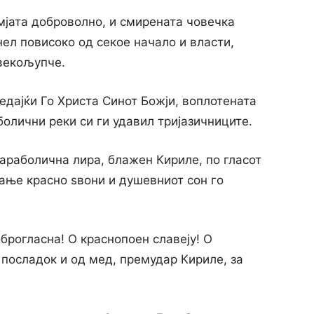
мјата доброволно, и смирената човечка
нел повисоко од секое начало и власти,
овекољупче.
ведајќи Го Христа Синот Божји, воплотената
болични реки си ги удавил тријазичниците.
араболична лира, блажен Кириле, по гласот
кање красно ѕвони и душевниот сон го
оброгласна! О краснопоен славеју! О
, посладок и од мед, премудар Кириле, за