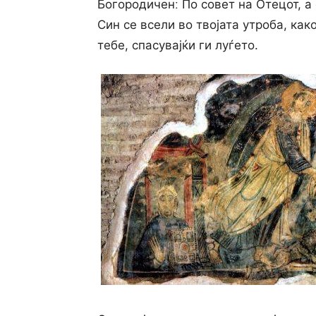
Богородиченː По совет на Отецот, а
Син се всели во твојата утроба, как
тебе, спасувајќи ги луѓето.