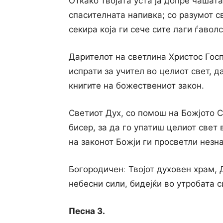
Откако твојата уста ја допре чашата
спасителната напивка; со разумот с
секира која ги сече сите лаги ѓаволс
Дарителот на светлина Христос Госп
испрати за учител во целиот свет, 
книгите на божествениот закон.
Светиот Дух, со помош на Божјото С
бисер, за да го упатиш целиот свет 
на законот Божји ги просветли незн
Богородиченː Твојот духовен храм,
небесни сили, бидејќи во утробата с
Песна 3.