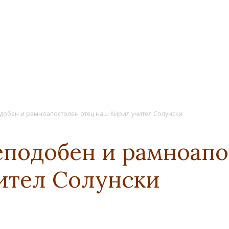
добен и рамноапостолен отец наш Кирил учител Солунски
еподобен и рамноапо
ител Солунски