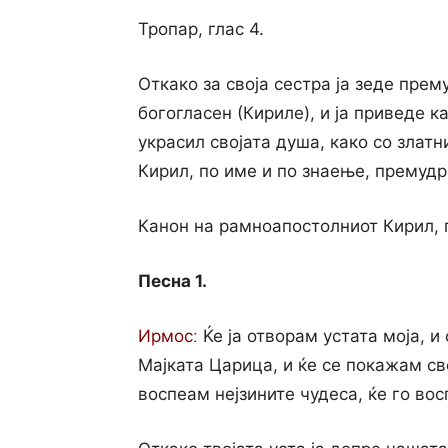
Тропар, глас 4.
Откако за своја сестра ја зеде пре
богогласен (Кириле), и ја приведе к
украсил својата душа, како со златн
Кирил, по име и по знаење, премудр
Канон на рамноапостолниот Кирил, г
Песна 1.
Ирмосː
Ќе ја отворам устата моја, и 
Мајката Царица, и ќе се покажам све
воспеам нејзините чудеса, ќе го вос