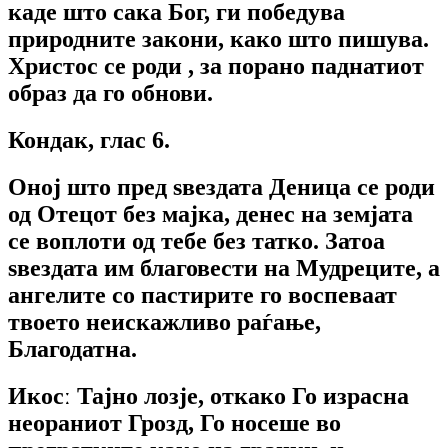
каде што сака Бог, ги победува
природните закони, како што пишува.
Христос се роди , за порано паднатиот
образ да го обнови.
Кондак, глас 6.
Оној што пред ѕвездата Деница се роди
од Отецот без мајка, денес на земјата
се воплоти од тебе без татко. Затоа
ѕвездата им благовести на Мудреците, а
ангелите со пастирите го воспеваат
твоето неискажливо раѓање,
Благодатна.
Икосː
Тајно лозје, откако Го израсна
неораниот Грозд, Го носеше во