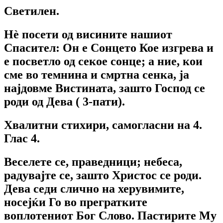
Светилен.
Нѐ посети од висините нашиот
Спасител: Он е Сонцето Кое изгрева и
е посветло од секое сонце; а ние, кои
сме во темнина и смртна сенка, ја
најдовме Вистината, зашто Господ се
роди од Дева ( 3-пати).
Хвалитни стихири, самогласни на 4.
Глас 4.
Веселете се, праведници; небеса,
радувајте се, зашто Христос се роди.
Дева седи слично на херувимите,
носејќи Го во прегратките
воплотениот Бог Слово. Пастирите Му