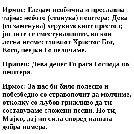
Ирмос: Гледам необична и преславна
тајна: небото (станува) пештера; Дева
(го заменува) херувимскиот престол;
јаслите се сместувалиште, во кои
легна несместливиот Христос Бог,
Кого, пеејќи Го величаме.
Припев: Дева денес Го раѓа Господа во
пештера.
Ирмос: За нас би било полесно и
побезбедно со стравопочит да молчиме,
отколку со љубов грижливо да ти
составуваме сложени песни. Но ти,
Мајко, дај ни сила според нашата
добра намера.