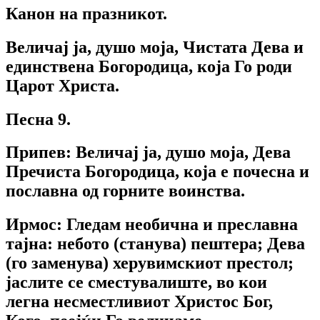
Канон на празникот.
Величај ја, душо моја, Чистата Дева и
единствена Богородица, која Го роди
Царот Христа.
Песна 9.
Припев: Величај ја, душо моја, Дева
Пречиста Богородица, која е почесна и
пославна од горните воинства.
Ирмос: Гледам необична и преславна
тајна: небото (станува) пештера; Дева
(го заменува) херувимскиот престол;
јаслите се сместувалиште, во кои
легна несместливиот Христос Бог,