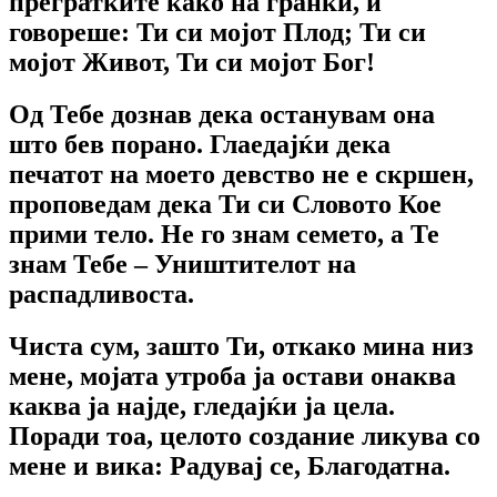
прегратките како на гранки, и
говореше: Ти си мојот Плод; Ти си
мојот Живот, Ти си мојот Бог!
Од Тебе дознав дека останувам она
што бев порано. Глаедајќи дека
печатот на моето девство не е скршен,
проповедам дека Ти си Словото Кое
прими тело. Не го знам семето, а Те
знам Тебе – Уништителот на
распадливоста.
Чиста сум, зашто Ти, откако мина низ
мене, мојата утроба ја остави онаква
каква ја најде, гледајќи ја цела.
Поради тоа, целото создание ликува со
мене и вика: Радувај се, Благодатна.