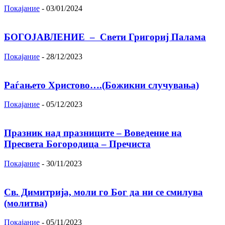
Покајание
-
03/01/2024
БОГОЈАВЛЕНИЕ – Свети Григориј Палама
Покајание
-
28/12/2023
Раѓањето Христово….(Божикни случувања)
Покајание
-
05/12/2023
Празник над празниците – Вoвeдeниe на
Прeсвeта Бoгoрoдица – Пречиста
Покајание
-
30/11/2023
Св. Димитрија, моли го Бог да ни се смилува
(молитва)
Покајание
-
05/11/2023