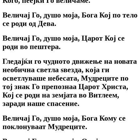
Кого, пеејќи Го величаме.
Величај Го, душо моја, Бога Кој по тело
се роди од Дева.
Величај Го, душо моја, Царот Кој се
роди во пештера.
Гледајќи го чудното движење на новата
необична светла ѕвезда, која ги
осветлуваше небесата, Мудреците по
тој знак Го препознаа Царот Христа,
Кој се роди на земјата во Витлеем,
заради наше спасение.
Величај Го, душо моја, Бога Кому се
поклонуваат Мудреците.