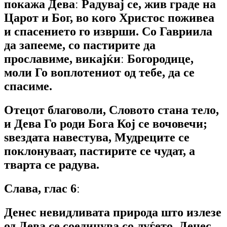
покажа Деваː Радувај се, жив граде на
Царот и Бог, во кого Христос поживеа
и спасението го изврши. Со Гавриила
да запееме, со пастирите да
прославиме, викајќиː Богородице,
моли Го воплотениот од тебе, да се
спасиме.
Отецот благоволи, Словото стана тело,
и Дева Го роди Бога Кој се вочовечи;
ѕвездата навестува, Мудреците се
поклонуваат, пастирите се чудат, а
тварта се радува.
Слава, глас 6ː
Денес невидливата природа што излезе
од Дева се соединува со луѓето. Денес