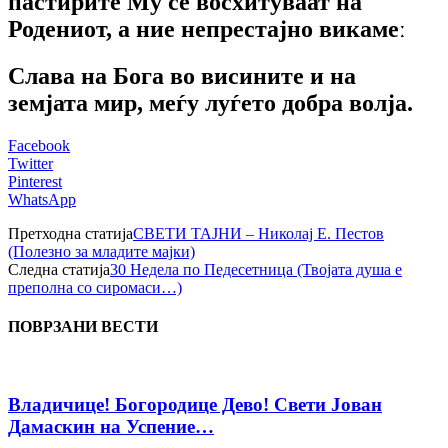
пастирите Му се восхитуваат на
Родениот, а ние непрестајно викамеː
Слава на Бога во висините и на
земјата мир, меѓу луѓето добра волја.
Facebook
Twitter
Pinterest
WhatsApp
Претходна статија
СВЕТИ ТАЈНИ – Николај Е. Пестов
(Полезно за младите мајки)
Следна статија
30 Недела по Педесетница (Твојата душа е
преполна со сиромаси…)
ПОВРЗАНИ ВЕСТИ
Владичице! Богородице Дево! Свети Јован
Дамаскин на Успение…