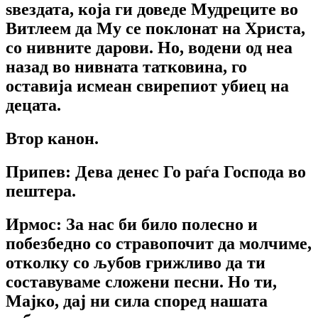
ѕвездата, која ги доведе Мудреците во
Витлеем да Му се поклонат на Христа,
со нивните дарови. Но, водени од неа
назад во нивната татковина, го
оставија исмеан свирепиот убиец на
децата.
Втор канон.
Припев:
Дева денес Го раѓа Господа во
пештера.
Ирмос: За нас би било полесно и
побезбедно со стравопочит да молчиме,
отколку со љубов грижливо да ти
составуваме сложени песни. Но ти,
Мајко, дај ни сила според нашата