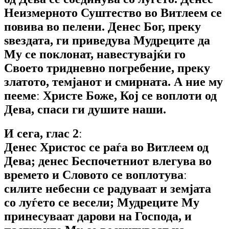
Неизмерното Суштество во Витлеем се
повива во пелени. Денес Бог, преку
ѕвездата, ги приведува Мудреците да
Му се поклонат, навестувајќи го
Своето тридневно погребение, преку
златото, темјанот и смирната. А ние му
пеемеː Христе Боже, Кој се воплоти од
Дева, спаси ги душите наши.
И сега, глас 2ː
Денес Христос се раѓа во Витлеем од
Дева; денес Беспочетниот влегува во
времето и Словото се воплотуваː
силите небесни се радуваат и земјата
со луѓето се весели; Мудреците Му
принесуваат дарови на Господа, и