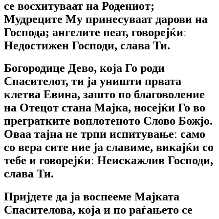
се восхитуваат на Родениот;
Мудреците Му принесуваат дарови на
Господа; ангелите пеат, говорејќиː
Недостижен Господи, слава Ти.
Богородице Дево, која Го роди
Спасителот, ти ја уништи првата
клетва Евина, зашто по благоволение
на Отецот стана Мајка, носејќи Го во
прегратките воплотеното Слово Божјо.
Оваа тајна не трпи испитувањеː само
со вера сите ние ја славиме, викајќи со
тебе и говорејќиː Неискажлив Господи,
слава Ти.
Пријдете да ја воспееме Мајката
Спасителова, која и по раѓањето се