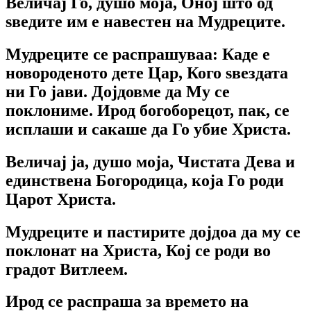
Величај Го, душо моја, Оној што од
ѕведите им е навестен на Мудреците.
Мудреците се распрашуваа: Каде е
новороденото дете Цар, Кого ѕвездата
ни Го јави. Дојдовме да Му се
поклониме. Ирод богоборецот, пак, се
исплаши и сакаше да Го убие Христа.
Величај ја, душо моја, Чистата Дева и
единствена Богородица, која Го роди
Царот Христа.
Мудреците и пастирите дојдоа да му се
поклонат на Христа, Кој се роди во
градот Витлеем.
Ирод се распраша за времето на