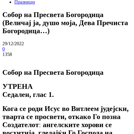
Празници
Собор на Пресвета Богородица
(Величај ја, душо моја, Дева Пречиста
Богородица…)
29/12/2022
0
1358
Собор на Пресвета Богородица
УТРЕНА
Седален, глас 1.
Кога се роди Исус во Витлеем јудејски,
тварта се просвети, откако Го позна
Создателотː ангелските хорови се
восхитија, гледајќи Го Господа на