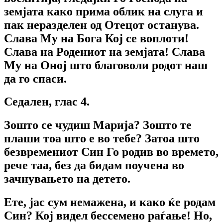
земјата како прима облик на слуга и
пак неразделен од Отецот останува.
Слава Му на Бога Кој се воплоти!
Слава на Родениот на земјата! Слава
Му на Оној што благоволи родот наш
да го спаси.
Седален, глас 4.
Зошто се чудиш Марија? Зошто те
плаши тоа што е во тебе? Затоа што
безвремениот Син Го родив во времето,
рече таа, без да бидам поучена во
зачнувањето на детето.
Ете, јас сум немажена, и како ќе родам
Син? Кој видел бессемено раѓање! Но,