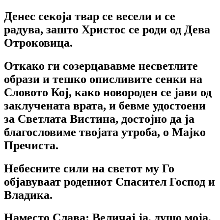
Денес секоја твар се весели и се
радува, зашто Христос се роди од Дева
Отроковица.
Откако ги созерцававме несветлите
образи и тешко описливите сенки на
Словото Кој, како новороден се јави од
заклучената врата, и бевме удостоени
за Светлата Вистина, достојно да ја
благословиме твојата утроба, о Мајко
Пречиста.
Небесните сили на светот му Го
објавуваат родениот Спасител Господ и
Владика.
Наместо Слава: Величај ја, душо моја,