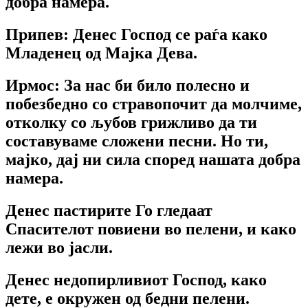
добра намера.
Припев: Денес Господ се раѓа како
Младенец од Мајка Дева.
Ирмос: За нас би било полесно и
побезбедно со стравопочит да молчиме,
отколку со љубов грижливо да ти
составуваме сложени песни. Но ти,
мајко, дај ни сила според нашата добра
намера.
Денес пастирите Го гледаат
Спасителот повиени во пелени, и како
лежи во јасли.
Денес недопирливиот Господ, како
дете, е окружен од бедни пелени.