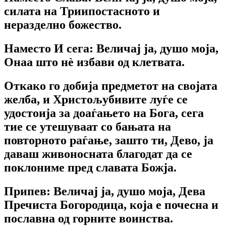
силата на Триипостасното и
неразделно божество.
Наместо И сега: Величај ја, душо моја,
Онаа што нѐ избави од клетвата.
Откако го добија предметот на својата
желба, и Христољубивите луѓе се
удостоија за доаѓањето на Бога, сега
тие се утешуваат со бањата на
повторното раѓање, зашто ти, Дево, ја
даваш живоносната благодат да се
поклониме пред славата Божја.
Припев: Величај ја, душо моја, Дева
Пречиста Богородица, која е почесна и
пославна од горните воинства.