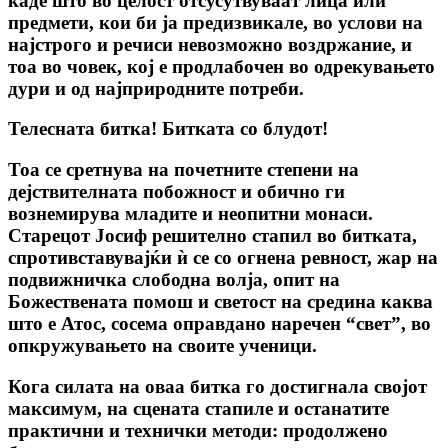
каде што во целост отсусутвуваат лица или
предмети, кои би ја предизвикале, во услови на
најстрого и речиси невозможно воздржание, и
тоа во човек, кој е продлабочен во одрекувањето
дури и од најприродните потреби.
Телесната битка! Битката co блудот!
Тоа се сретнува на почетните степени на
дејствителната побожност и обично ги
вознемирува младите и неопитни монаси.
Старецот Јосиф решително стапил во битката,
спротивставувајќи ѝ се co огнена ревност, жар на
подвижничка слободна волја, опит на
Божествената помош и светост на средина каква
што е Атос, сосема оправдано наречен “свет”, во
опкружувањето на своите ученици.
Кога силата на оваа битка го достигнала својот
максимум, на сцената стапиле и останатите
практични и технички методи: продолжено