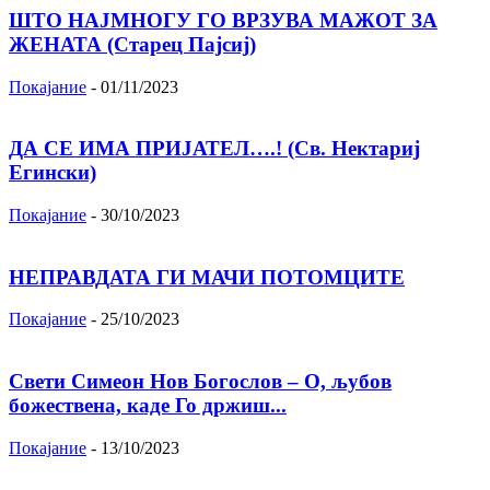
ШТО НАЈМНОГУ ГО ВРЗУВА МАЖОТ ЗА
ЖЕНАТА (Старец Пајсиј)
Покајание
-
01/11/2023
ДА СЕ ИМА ПРИЈАТЕЛ….! (Св. Нектариј
Егински)
Покајание
-
30/10/2023
НЕПРАВДАТА ГИ МАЧИ ПОТОМЦИТЕ
Покајание
-
25/10/2023
Свети Симеон Нов Богослов – О, љубов
божествена, каде Го држиш...
Покајание
-
13/10/2023