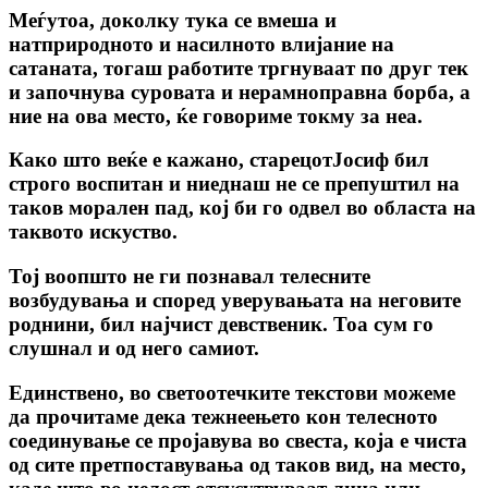
Меѓутоа, доколку тука се вмеша и
натприродното и насилното влијание на
сатаната, тогаш работите тргнуваат по друг тек
и започнува суровата и нерамноправна борба, а
ние на ова место, ќе говориме токму за неа.
Како што веќе е кажано, старецотЈосиф бил
строго воспитан и ниеднаш не се препуштил на
таков морален пад, кој би го одвел во областа на
таквото искуство.
Тој воопшто не ги познавал телесните
возбудувања и според уверувањата на неговите
роднини, бил најчист девственик. Тоа сум го
слушнал и од него самиот.
Единствено, во светоотечките текстови можеме
да прочитаме дека тежнеењето кон телесното
соединување се пројавува во свеста, која е чиста
од сите претпоставувања од таков вид, на место,