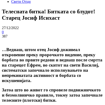
Свети Отци
Телесната битка! Битката co блудот!
Старец Јосиф Исихаст
27/12/2022
0
387
…Веднаш, штом отец Јосиф доживеал
откровение преку пророчкото видение, преку
борбата во првите редови и веднаш после cмрттa
на старецот Ефрем, во скитот на свети Василиј,
систематски започнало исполнувањето на
непрекинатата активност и борбата co
искушенијата.
Затоа што во живот го спровеле подвижничкото
и безмолвничко правило, токму затоа започнале
телесните (плотски) битки.