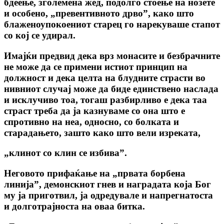
бдеење, зголемена жед, подолго стоење на нозете
и особено, „превентивното дрво”, како што
блаженоупокоениот старец го нарекуваше стапот
co кој се удирал.
Имајќи предвид дека врз монасите и безбрачните
не може да се примени истиот принцип на
должност и дека целта на блудните страсти во
нивниот случај може да биде единствено наслада
и исклучиво тоа, тогаш разбирливо е дека таа
страст треба да ја казнуваме co она што е
спротивно на неа, односно, co болката и
старадањето, зашто како што вели изреката,
„клинот co клин се избива”.
Неговото прифаќање на „првата борбена
линија”, демонскиот гнев и наградата која Бог
му ја приготвил, ја одредувале и напрегнатоста
и долготрајноста на оваа битка.