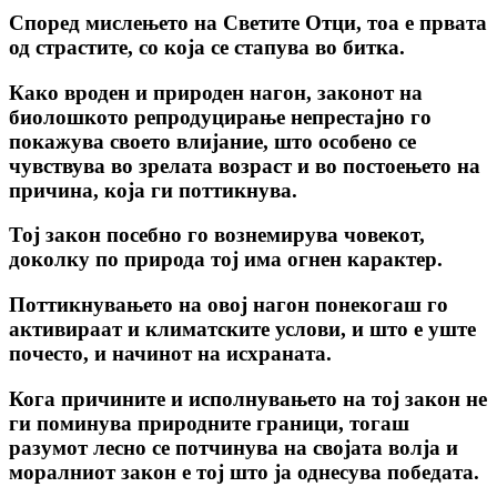
Според мислењето на Светите Отци, тоа е првата
од страстите, co која се стапува во битка.
Како вроден и природен нагон, законот на
биолошкото репродуцирање непрестајно го
покажува своето влијание, што особено се
чувствува во зрелата возраст и во постоењето на
причина, која ги поттикнува.
Тој закон посебно го вознемирува човекот,
доколку по природа тој има огнен карактер.
Поттикнувањето на овој нагон понекогаш го
активираат и климатските услови, и што е уште
почесто, и начинот на исхраната.
Кога причините и исполнувањето на тој закон не
ги поминува природните граници, тогаш
разумот лесно се потчинува на својата волја и
моралниот закон е тој што ja однесува победата.