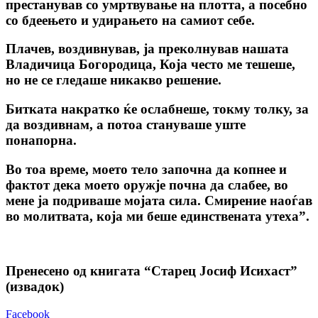
престанував co умртвување на плотта, а посебно
co бдеењето и удирањето на самиот себе.
Плачев, воздивнував, ja преколнував нашата
Владичица Богородица, Која често ме тешеше,
но не се гледаше никакво решение.
Битката накратко ќе ослабнеше, токму толку, за
да воздивнам, а потоа стануваше уште
понапорна.
Во тоа време, моето тело започна да копнее и
фактот дека моето оружје почна да слабее, во
мене ја подриваше мојата сила. Смирение наоѓав
во молитвата, која ми беше единствената утеха”.
Пренесено од книгата “Старец Јосиф Исихаст”
(извадок)
Facebook