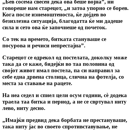
„Бев сосема свесен дека ова беше војна”, ни
говореше нам старецот, „и затоа упорно се борев.
Кога после изнемоштеноста, ќе дојдев во
безизлезна ситуација, благодатта ќе ми дадеше
сила и сето ова ќе започнеше од почеток.
Со тек на времето, битката стануваше се
посурова и речиси непрестајна”.
Старецот се одрекол од постелата, доколку може
така да се каже, бидејќи во таа половина од
својот живот имал постела, па си направил за
себе една дрвена столица, слична на фотелја, co
места за ставање на рацете.
На неа седел и спиел цели осум години, сѐ додека
траела таа битка и период, а не се свртувал ниту
лево, ниту десно.
„Имајќи предвид дека борбата не престануваше,
така ниту jac во своето спротивставување, не