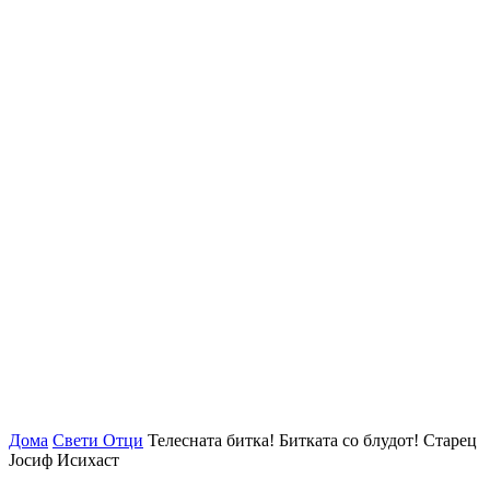
Дома
Свети Отци
Телесната битка! Битката co блудот! Старец
Јосиф Исихаст