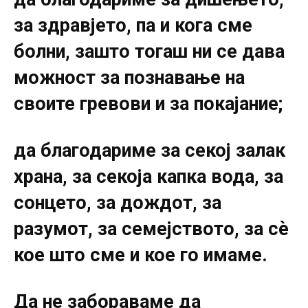
за здравјето, па и кога сме
болни, зашто тогаш ни се дава
можност за познавање на
своите гревови и за покајание;
да благодариме за секој залак
храна, за секоја капка вода, за
сонцето, за дождот, за
разумот, за семејството, за сè
кое што сме и кое го имаме.
Да не забораваме да