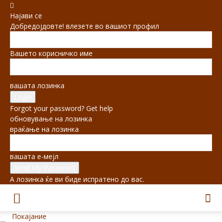
Најави се
Добредојдовте! влезете во вашиот профил
Вашето корисничко име
вашата лозинка
Forgot your password? Get help
обновување на лозинка
враќање на лозинка
вашата е-мејл
А лозинка ќе ви биде испратено до вас.
Покајание