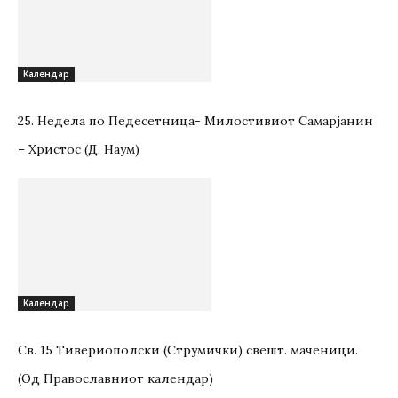
Kалендар
25. Недела по Педесетница- Милостивиот Самарјанин
– Христос (Д. Наум)
Kалендар
Св. 15 Тивeриoпoлски (Струмички) свeшт. маченици.
(Од Православниот календар)