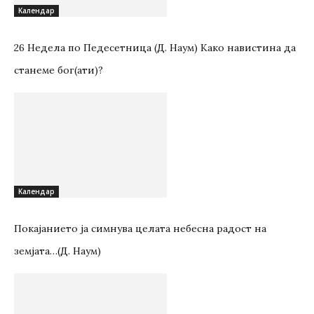
Kалендар
26 Недела по Педесетница (Д. Наум) Како навистина да
станеме бог(ати)?
Kалендар
Покајанието ја симнува целата небесна радост на
земјата…(Д. Наум)