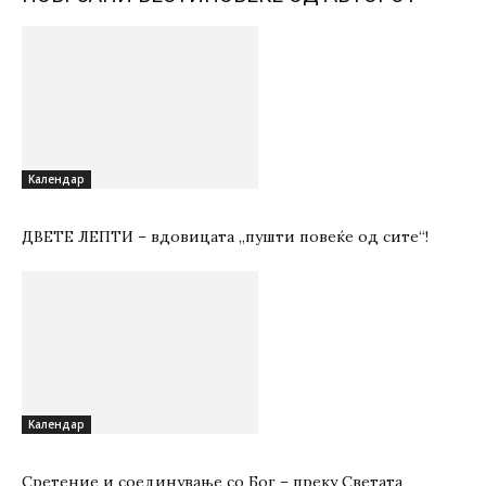
Kалендар
ДВЕТЕ ЛЕПТИ – вдовицата „пушти повеќе од сите“!
Kалендар
Сретение и соединување со Бог – преку Светата