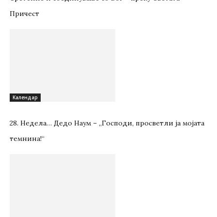
Причест
Kалендар
28. Недела… Дедо Наум – „Господи, просветли ја мојата
темнина!“