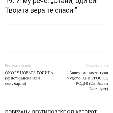
19. И му рече: „Стани, оди си!
Твојата вера те спаси!”
Претходна статија
Следна статија
ОКОЛУ НОВАТА ГОДИНА
Зашто ме восхитува
(христијанска или
чудото! ХРИСТОС СЕ
секуларна)
РОДИ! (Св. Јован
Златоуст)
ПОВРЗАНИ ВЕСТИ
ПОВЕЌЕ ОД АВТОРОТ