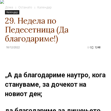
Дома
Останато
Kалендар
Kалендар
29. Недела по
Педесетница (Да
благодариме!)
18/12/2022
0
1248
„А да благодариме наутро, кога
стануваме, за дочекот на
новиот ден;
да благодариме за дишењето,