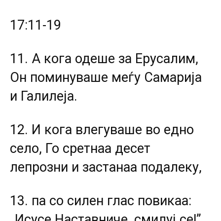
17:11-19
11. А кога одеше за Ерусалим,
Он поминуваше меѓу Самарија
и Галилеја.
12. И кога влегуваше во едно
село, Го сретнаа десет
лепрозни и застанаа подалеку,
13. па со силен глас повикаа:
„Исусе Наставниче, смилуј се!”