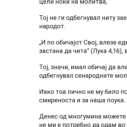
цели ноќи на молитва,
Тој не ги одбегнувал ниту з
народот.
„И по обичајот Свој, влезе ед
застана да чита” (Лука 4,16),
Toj, значи, имал обичај да вл
одбегнувал сенародните мол
Иако тоа лично не му било п
смиреноста и за наша поука.
Денес од многумина можете 
не ми е потребно да одам во