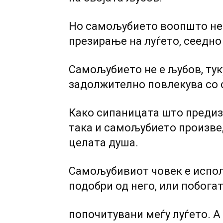
Ho самољубието воопшто не е
презирање на луѓето, сеедно
Самољубието не е љубов, туку
задолжително повлекува co с
Како сипаницата што предиз
така и самољубието произвед
целата душа.
Самољубивиот човек е испол
подобри од него, или побогат
попочитувани меѓу луѓето. A 