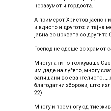
неразумот и гордоста.
А примерот Христов јасно ни
и едното и другото: и тајна 
јавна во црквата co другите 
Господ не одеше во храмот са
Многупати го толкуваше Све
им даде на луѓето, многу сла
запишани во евангелието. „.
благодатни зборови, што изле
22).
Многу и премногу од тие жив