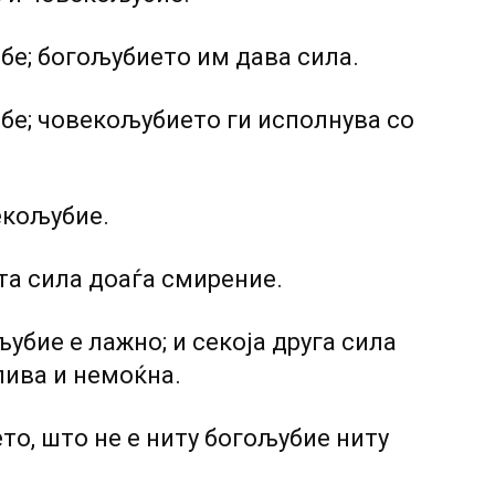
ебе; богољубието им дава сила.
ебе; човекољубието ги исполнува co
екољубие.
та сила доаѓа смирение.
убие е лажно; и секоја друга сила
лива и немоќна.
то, што не е ниту богољубие ниту