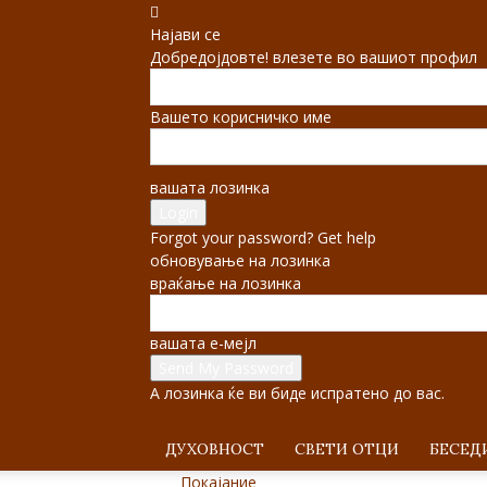
Најави се
Добредојдовте! влезете во вашиот профил
Вашето корисничко име
вашата лозинка
Forgot your password? Get help
обновување на лозинка
враќање на лозинка
вашата е-мејл
А лозинка ќе ви биде испратено до вас.
ДУХОВНОСТ
СВЕТИ ОТЦИ
БЕСЕД
Покајание