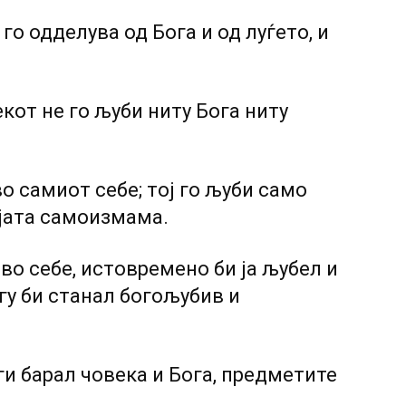
о одделува од Бога и од луѓето, и
кот не го љуби ниту Бога ниту
во самиот себе; тој го љуби само
ојата самоизмама.
 во себе, истовремено би ја љубел и
гу би станал богољубив и
 ги барал човека и Бога, предметите