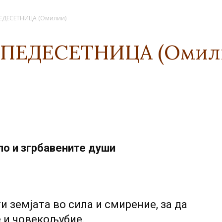
ПЕДЕСЕТНИЦА (Омилии)
О ПЕДЕСЕТНИЦА (Омил
ло и згрбавените души
и земјата во сила и смирение, за да
е и човекољубие.