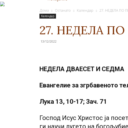
Дома
Останато
Kалендар
27. НЕДЕЛА ПО 
Kалендар
27. НЕДЕЛА П
13/12/2022
НЕДЕЛА ДВАЕСЕТ И СЕДМА
Евангелие за згрбавеното те
Лука 13, 10-17; Зач. 71
Господ Исус Христос ја посет
ги научи лугето на богољуби