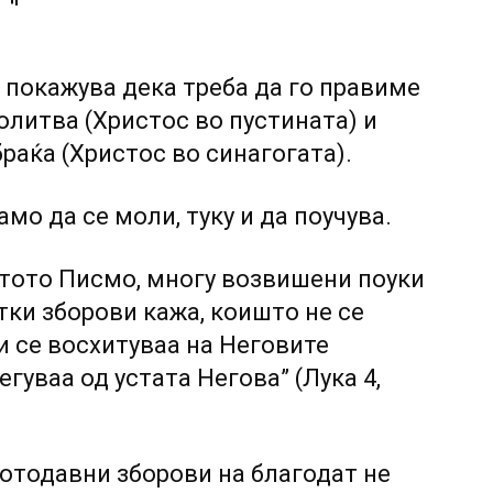
 покажува дека треба да го правиме
молитва (Христос во пустината) и
браќа (Христос во синагогата).
мо да се моли, туку и да поучува.
тото Писмо, многу возвишени поуки
тки зборови кажа, коишто не се
.и се восхитуваа на Неговите
гуваа од устата Негова” (Лука 4,
отодавни зборови на благодат не