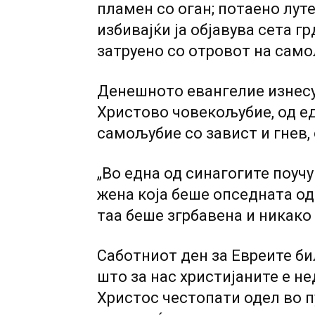
пламен co оган; потаено лут
избивајќи ја објавува сета г
затруено co отровот на сам
Денешното евангелие изнесу
Христово човекољубие, од ед
самољубие co завист и гнев, 
„Bo една од синагогите поучу
жена која беше опседната од
таа беше згрбавена и никако
Саботниот ден за Евреите би
што за нас христијаните е н
Христос честопати одел во 