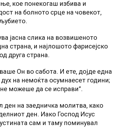
ење, кое понекогаш избива и
рдост на болното срце на човекот,
ољубието.
ва јасна слика на возвишеното
на страна, и најлошото фарисејско
од друга страна.
ваше Он во сабота. И ете, дојде една
 дух на немоќта осумнаесет години;
 не можеше да се исправи”.
л ден на заедничка молитва, како
еделниот ден. Иако Господ Исус
пустината сам и таму поминувал