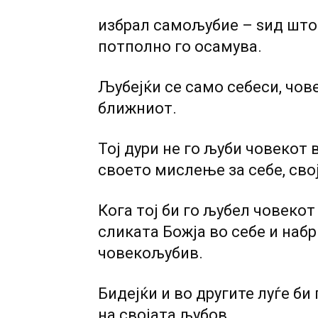
избрал самољубие – ѕид што г
потполно го осамува.
Љубејќи се само себеси, чове
ближниот.
Тој дури не го љуби човекот 
своето мислење за себе, св
Кога тој би го љубел човекот
сликата Божја во себе и набр
човекољубив.
Бидејќи и во другите луѓе би
на својата љубов.