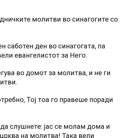
аедничките молитви во синагогите co
ен саботен ден во синагогата, па
 вели евангелистот за Heгo.
егува во домот за молитва, и не ги
итви.
отребно, Тој тоа го правеше поради
да слушнете: јас се молам дома и
 црква на молитва! Така вели