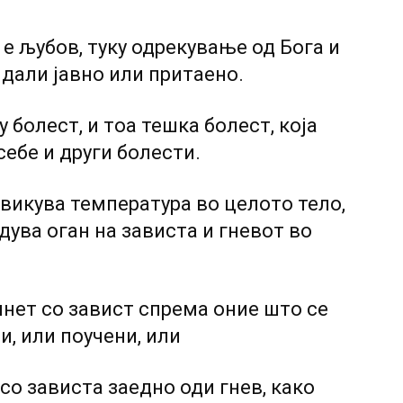
 љубов, туку одрекување од Бога и
 дали јавно или притаено.
 болест, и тоа тешка болест, која
ебе и други болести.
викува температура во целото тело,
ува оган на зависта и гневот во
нет co завист спрема оние што се
и, или поучени, или
co зависта заедно оди гнев, како