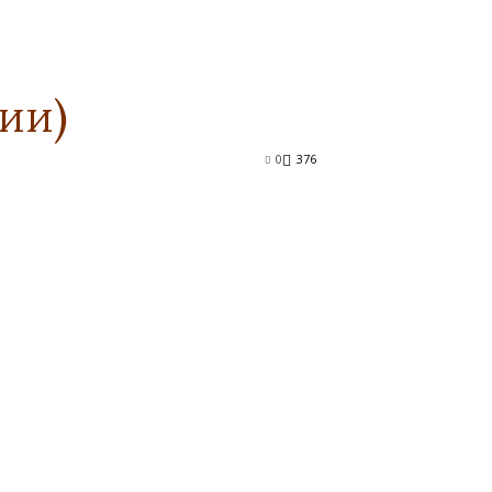
ии)
0
376