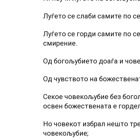
Луѓето се слаби самите пo с
Луѓето се горди самите пo с
смирение.
Од богољубието доаѓа и чов
Од чувството на божествена
Секое човекољубие без богољ
освен божествената е горде
Ho човекот избрал нешто тре
човекољубие;