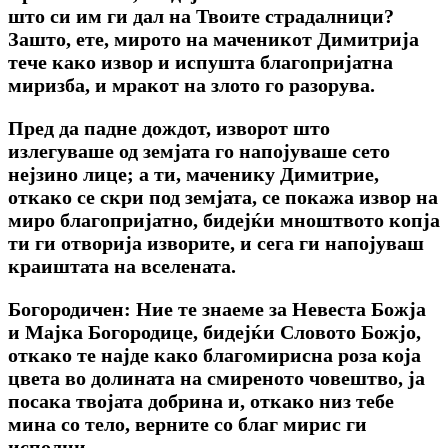
што си им ги дал на Твоите страдалници?
Зашто, ете, мирото на маченикот Димитрија
тече како извор и испушта благопријатна
миризба, и мракот на злото го разорува.
Пред да падне дождот, изворот што
излегуваше од земјата го напојуваше сето
нејзино лице; а ти, маченику Димитрие,
откако се скри под земјата, се покажа извор на
миро благопријатно, бидејќи мноштвото копја
ти ги отворија изворите, и сега ги напојуваш
краиштата на вселената.
Богородичен: Ние те знаеме за Невеста Божја
и Мајка Богородице, бидејќи Словото Божјо,
откако те најде како благомирисна роза која
цвета во долината на смиреното човештво, ја
посака твојата добрина и, откако низ тебе
мина со тело, верните со благ мирис ги
исполни.