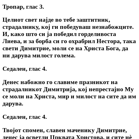
Тропар, глас 3.
Целиот свет најде во тебе заштитник,
страдалнику, кој ги победуваш незнабожците.
И, како што си ја победил горделивоста
Лиева, и за борба си го охрабрил Нестора, така
свети Димитрие, моли се на Христа Бога, да
ни дарува милост голема.
Седален, глас 4.
Денес набожно го славиме празникот на
страдалникот Димитрија, кој непрестајно Му
се моли на Христа, мир и милост на сите да им
дарува.
Седален, глас 4.
Твојот спомен, славен маченику Димитрие,
денес ја осветли Црквата Христова, и сите нѐ