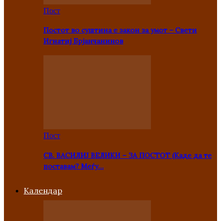
Пост
Постот во суштина е закон за умот – Свети
Игнатиј Брјанчанинов
Пост
СВ. ВАСИЛИЈ ВЕЛИКИ – ЗА ПОСТОТ (Каде да те
поставам? Меѓу…
Kалендар