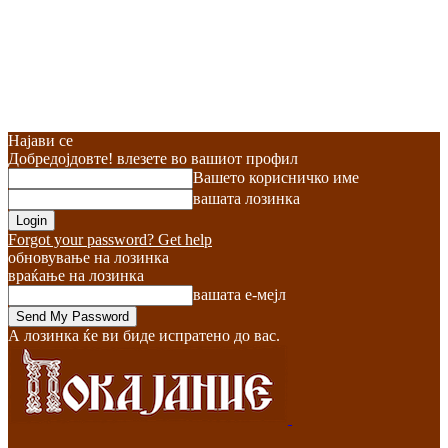
Најави се
Добредојдовте! влезете во вашиот профил
Вашето корисничко име
вашата лозинка
Forgot your password? Get help
обновување на лозинка
враќање на лозинка
вашата е-мејл
А лозинка ќе ви биде испратено до вас.