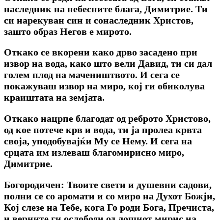
наследник на небесните блага, Димитрие. Ти
си нарекуван син и сонаследник Христов,
зашто образ Негов е мирото.
Откако се вкорени како дрво засадено при
извор на вода, како што вели Давид, ти си дал
голем плод на мачеништвото. И сега се
покажуваш извор на миро, кој ги обиколува
краиштата на земјата.
Откако нацрпе благодат од реброто Христово,
од кое потече крв и вода, ти ја пролеа крвта
своја, уподобувајќи Му се Нему. И сега на
срцата им излеваш благомирисно миро,
Димитрие.
Богородичен: Твоите свети и душевни садови,
полни се со аромати и со миро на Духот Божји,
Кој слезе на Тебе, кога Го роди Бога, Пречиста,
и верните ги ослободи од лошиот мирис на