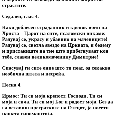
страстите.
Седален, глас 4.
Како доблесен страдалник и крепок воин на
Христа – Царот на сите, псаломски викаме:
Радувај се, украсу и убавино на мачениците!
Радувај се, светла ѕвездо на Црквата, и бедему
и пристаниште на тие што прибегнуваат кон
тебе, славен великомаченику Димитрие!
Спасувај ги сите оние што ти пеат, од секаква
необична штета и несреќа.
Песна 4.
Ирмос: Ти си моја крепост, Господи, Ти си
моја и сила. Ти си мој Бог и радост моја. Без да
ги оставиш прегратките на Отецот, ја посети
нашата сиромаштија.