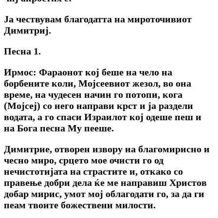
Ја чествувам благодатта на мироточивиот
Димитриј.
Песна 1.
Ирмос: Фараонот кој беше на чело на
борбените коли, Мојсеевиот жезол, во она
време, на чудесен начин го потопи, кога
(Мојсеј) со него направи крст и ја раздели
водата, а го спаси Израилот кој одеше пеш и
на Бога песна Му пееше.
Димитрие, отворен извору на благомирисно и
чесно миро, срцето мое очисти го од
нечистотијата на страстите и, откако со
правење добри дела ќе ме направиш Христов
добар мирис, умот мој облагодати го, за да ги
пеам твоите божествени милости.