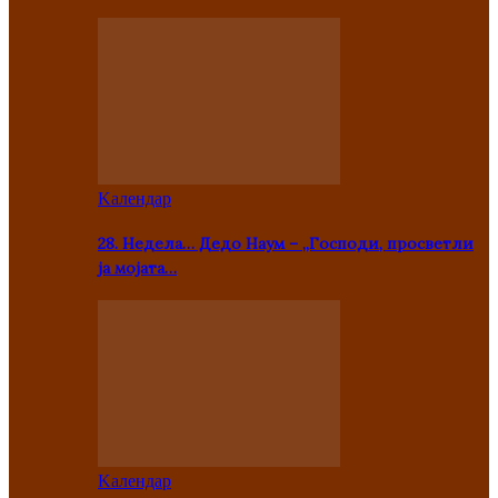
Kалендар
28. Недела… Дедо Наум – „Господи, просветли
ја мојата…
Kалендар