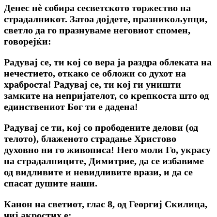
Денес нѐ собира сесветското торжество на
страдалникот. Затоа дојдете, празникољупци,
светло да го празнуваме неговиот спомен,
говорејќи:
Радувај се, ти кој со вера ја раздра облеката на
нечестието, откако се обложи со духот на
храброста! Радувај се, ти кој ги уништи
замките на непријателот, со крепкоста што од
единствениот Бог ти е дадена!
Радувај се ти, кој со прободените делови (од
телото), блаженото страдање Христово
духовно ни го живописа! Него моли Го, украсу
на страдалниците, Димитрие, да се избавиме
од видливите и невидливите врази, и да се
спасат душите наши.
Канон на светиот, глас 8, од Георгиј Скилица,
чиј акростих е: