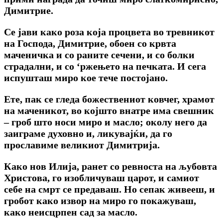
Димитрие.
Се јави како роза која процвета во тревникот
на Господа, Димитрие, обоен со крвта
маченичка и со раните сечени, и со болки
страдални, и со ‘ржењето на печката. И сега
испушташ миро кое тече постојано.
Ете, пак се гледа божествениот ковчег, храмот
на маченикот, во којшто внатре има свешник
– гроб што носи миро и масло; околу него да
заиграме духовно и, ликувајќи, да го
прославиме великиот Димитрија.
Како нов Илија, ранет со ревноста на љубовта
Христова, го изобличуваш царот, и самиот
себе на смрт се предаваш. Но сепак живееш, и
гробот како извор на миро го покажуваш,
како неисцрпен сад за масло.