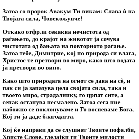
Затоа со пророк Авакум Ти викам: Слава ѝ на
Твојата сила, Човекољупче!
Откако отфрли секаква нечистота од
раѓањето, до крајот на животот ја сочува
чистотата од бањата на повторното раѓање.
Затоа тебе, Димитрие, кој по природа си влага,
Христос те претвори во миро, како што водата
ја претвори во вино.
Како што природата на огнот се дава на сѐ, и
пак си ја запазува цела својата сила, така и
твоето миро, страдалнику, го црпат сите, а
сепак останува несмалено. Затоа сега ние
набожно се поклонуваме и Го воспеваме Бога,
Кој ти ја даде благодатта.
Кој ќе направи да се слушнат Твоите пофалби,
Христе Слове, гледајќи ги Твоите милости