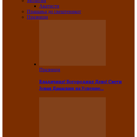
Молитви
Акатисти
Прашања до свештеникот
Празници
Празници
Владичице! Богородице Дево! Свети
Јован Дамаскин на Успение…