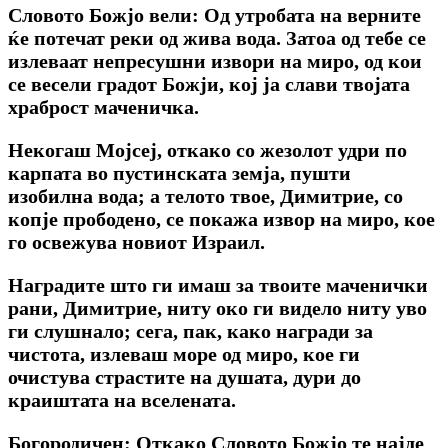
Словото Божјо вели: Од утробата на верните
ќе потечат реки од жива вода. Затоа од тебе се
излеваат непресушни извори на миро, од кои
се весели градот Божји, кој ја слави твојата
храброст маченичка.
Некогаш Мојсеј, откако со жезолот удри по
карпата во пустинската земја, пушти
изобилна вода; а телото твое, Димитрие, со
копје прободено, се покажа извор на миро, кое
го освежува новиот Израил.
Наградите што ги имаш за твоите маченички
рани, Димитрие, ниту око ги видело ниту уво
ги слушнало; сега, пак, како награди за
чистота, излеваш море од миро, кое ги
очистува страстите на душата, дури до
краиштата на вселената.
Богородичен: Откако Словото Божјо те најде