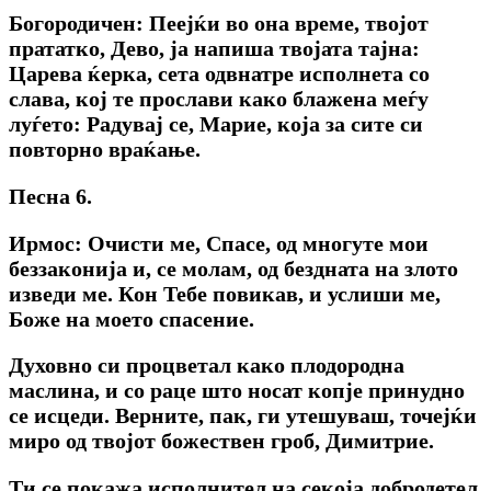
Богородичен: Пеејќи во она време, твојот
прататко, Дево, ја напиша твојата тајна:
Царева ќерка, сета одвнатре исполнета со
слава, кој те прослави како блажена меѓу
луѓето: Радувај се, Марие, која за сите си
повторно враќање.
Песна 6.
Ирмос: Очисти ме, Спасе, од многуте мои
беззаконија и, се молам, од бездната на злото
изведи ме. Кон Тебе повикав, и услиши ме,
Боже на моето спасение.
Духовно си процветал како плодородна
маслина, и со раце што носат копје принудно
се исцеди. Верните, пак, ги утешуваш, точејќи
миро од твојот божествен гроб, Димитрие.
Ти се покажа исполнител на секоја добродетел