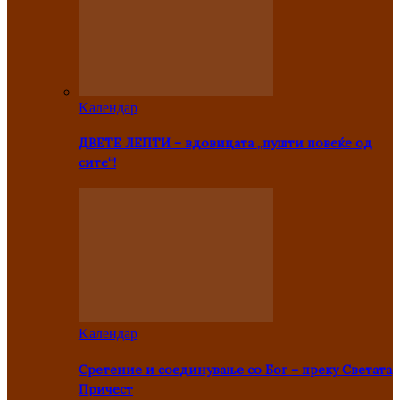
Kалендар
ДВЕТЕ ЛЕПТИ – вдовицата „пушти повеќе од
сите“!
Kалендар
Сретение и соединување со Бог – преку Светата
Причест