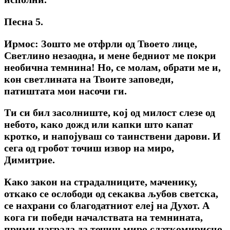
Песна 5.
Ирмос: Зошто ме отфрли од Твоето лице,
Светлино незаодна, и мене бедниот ме покри
необична темнина! Но, се молам, обрати ме и,
кон светлината на Твоите заповеди,
патиштата мои насочи ги.
Ти си бил засолниште, кој од милост слезе од
небото, како дожд или капки што капат
кротко, и напојуваш со таинствени дарови. И
сега од гробот точиш извор на миро,
Димитрие.
Како закон на страдалниците, маченику,
откако се ослободи од секаква љубов светска,
се нахрани со благодатниот елеј на Духот. А
кога ги победи началствата на темнината,
прими награда да точиш миро слаткомирисно,