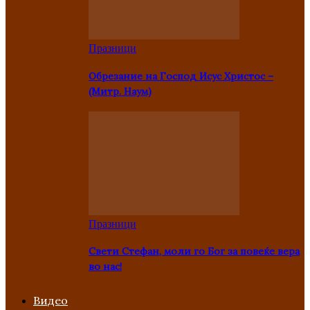
Празници
Oбрезание на Господ Исус Христос –
(Митр. Наум)
Празници
Свети Стефан, моли го Бог за повеќе вера
во нас!
Видео