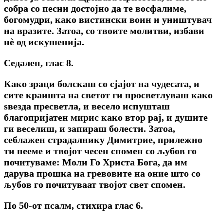
собра со песни достојно да те восфалиме,
богомудри, како вистински воин и уништувач
на вразите. Затоа, со твоите молитви, избави
нѐ од искушенија.
Седален, глас 8.
Како зраци болскаш со сјајот на чудесата, и
сите краишта на светот ги просветлуваш како
ѕвезда пресветла, и весело испушташ
благопријатен мирис како втор рај, и душите
ги веселиш, и запираш болести. Затоа,
себлажен страдалнику Димитрие, прилежно
ти пееме и твојот чесен спомен со љубов го
почитуваме: Моли Го Христа Бога, да им
дарува прошка на гревовите на оние што со
љубов го почитуваат твојот свет спомен.
По 50-от псалм, стихира глас 6.