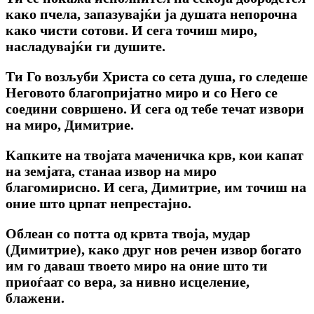
како пчела, запазувајќи ја душата непорочна
како чисти сотови. И сега точиш миро,
насладувајќи ги душите.
Ти Го возљуби Христа со сета душа, го следеше
Неговото благопријатно миро и со Него се
соедини совршено. И сега од тебе течат извори
на миро, Димитрие.
Капките на твојата маченичка крв, кои капат
на земјата, станаа извор на миро
благомирисно. И сега, Димитрие, им точиш на
оние што црпат непрестајно.
Облеан со потта од крвта твоја, мудар
(Димитрие), како друг нов речен извор богато
им го даваш твоето миро на оние што ти
приоѓаат со вера, за нивно исцеление,
блажени.