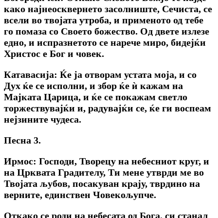
како најнеосквернето засолниште, Сечиста, се
всели во твојата утроба, и применото од тебе
го помаза со Своето божество. Од двете излезе
едно, и испразнетото се нарече миро, бидејќи
Христос е Бог и човек.
Катавасија: Ќе ја отворам устата моја, и со
Дух ќе се исполни, и збор ќе ѝ кажам на
Мајката Царица, и ќе се покажам светло
торжествувајќи и, радувајќи се, ќе ги воспеам
нејзините чудеса.
Песна 3.
Ирмос: Господи, Творецу на небесниот круг, и
на Црквата Градителу, Ти мене утврди ме во
Твојата љубов, посакуван крају, тврдино на
верните, единствен Човекољупче.
Откако се роди на небесата од Бога, си станал