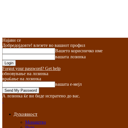
Најави се
Добредојдовте! влезете во вашиот профил
Вашето корисничко име
вашата лозинка
Forgot your password? Get help
обновување на лозинка
враќање на лозинка
вашата е-мејл
А лозинка ќе ви биде испратено до вас.
Духовност
Монаштво
Чуда