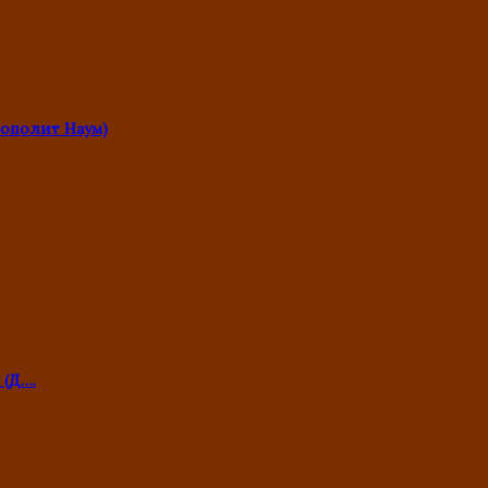
ополит Наум)
 (Д….