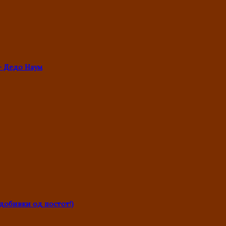
- Дедо Наум
обивки од постот!)