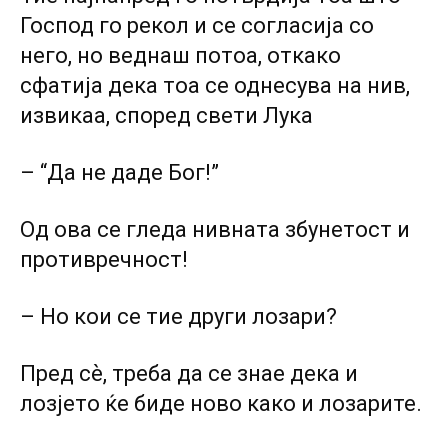
Господ го рекол и се согласија co
него, но веднаш потоа, откако
сфатија дека тоа се однесува на нив,
извикаа, според свети Лука
– “Да не даде Бог!”
Од ова се гледа нивната збунетост и
противречност!
– Ho кои се тие други лозари?
Пред сѐ, треба да се знае дека и
лозјето ќе биде ново како и лозарите.