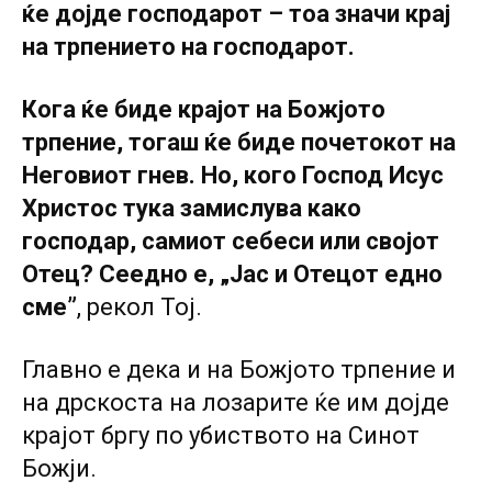
ќе дојде господарот – тоа значи крај
на трпението на господарот.
Кога ќе биде крајот на Божјото
трпение, тогаш ќе биде почетокот на
Неговиот гнев. Но, кого Господ Исус
Христос тука замислува како
господар, самиот себеси или својот
Отец? Сеедно е, „Јас и Отецот едно
сме”
, рекол Toј.
Главно е дека и на Божјото трпение и
на дрскоста на лозарите ќе им дојде
крајот бргу по убиството на Синот
Божји.