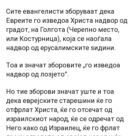
Сите евангелисти зборуваат дека
Евреите го изведоа Христа надвор од
градот, на Голгота (Черепно место,
или Костурница), која се наоѓала
надвор од ерусалимските ѕидини.
Тоа и значат зборовите „го изведоа
надвор од лозјето”.
Но тие зборови значат уште и тоа
дека еврејските старешини ќе го
отфрлат Христа, ќе го отсечат од
израилскиот народ, ќе се одречат од
Heгo како од Израилец, ќе го фрлат