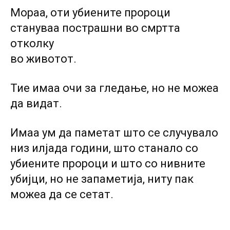
Мораа, оти убиените пророци
стануваа пострашни во смртта
отколку
во животот.
Тие имаа очи за гледање, но не можеа
да видат.
Имаа ум да паметат што се случувало
низ илјада години, што станало co
убиените пророци и што co нивните
убијци, но не запаметија, ниту пак
можеа да се сетат.