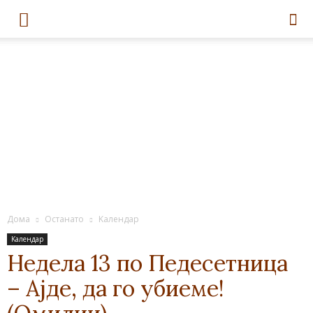
Дома
Останато
Kалендар
Kалендар
Недела 13 по Педесетница
– Ајде, да го убиеме!