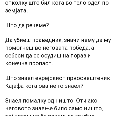
отколку што бил кога во тело одел по
земјата.
Што да речеме?
Да убиеш праведник, значи нему да му
помогнеш во неговата победа, а
себеси да се осудиш на пораз и
конечна пропаст.
Што знаел еврејскиот првосвештеник
Кајафа кога ова не го знаел?
Знаел помалку од ништо. Оти ако
неговото знаење било само ништо,