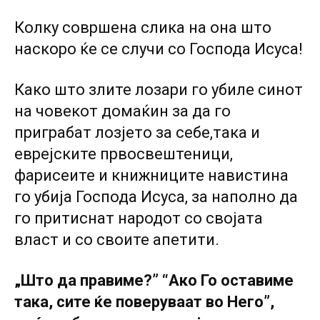
Колку совршена слика на она што
наскоро ќе се случи co Господа Исуса!
Како што злите лозари го убиле синот
на човекот домаќин за да го
приграбат лозјето за себе,така и
еврејските првосвештеници,
фарисеите и книжниците навистина
го убија Господа Исуса, за наполно да
го притиснат народот co својата
власт и co своите апетити.
„Што да правиме?” “Ако Го оставиме
така, сите ќе поверуваат во Него”,