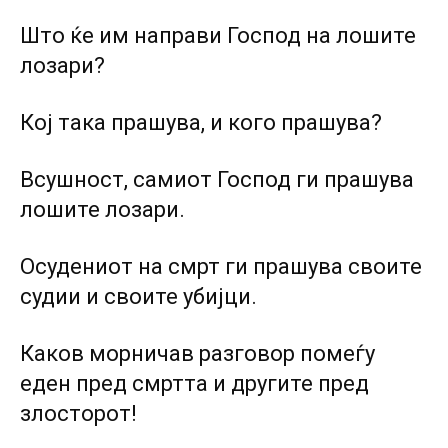
Што ќе им направи Господ на лошите
лозари?
Кој така прашува, и кого прашува?
Всушност, самиот Господ ги прашува
лошите лозари.
Осудениот на смрт ги прашува своите
судии и своите убијци.
Каков морничав разговор помеѓу
еден пред смртта и другите пред
злосторот!