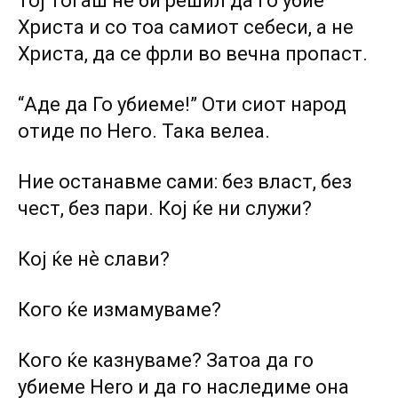
тој тогаш не би решил да го убие
Христа и co тоа самиот себеси, а не
Христа, да се фрли во вечна пропаст.
“Аде да Го убиeме!” Оти сиот народ
отиде по Heго. Така велеа.
Ние останавме сами: без власт, без
чест, без пари. Кој ќе ни служи?
Кој ќе нѐ слави?
Кого ќе измамуваме?
Кого ќе казнуваме? Затоа да го
убиеме Hero и да го наследиме она