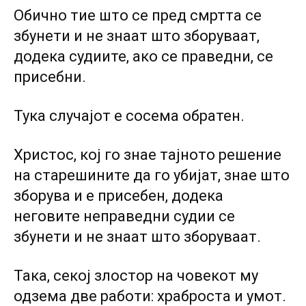
Обично тие што се пред смртта се
збунети и не знаат што зборуваат,
додека судиите, ако се праведни, се
присебни.
Тука случајот е сосема обратен.
Христос, кој го знае тајното решение
на старешините да го убијат, знае што
зборува и е присебен, додека
неговите неправедни судии се
збунети и не знаат што зборуваат.
Така, секој злостор на човекот му
одзема две работи: храброста и умот.