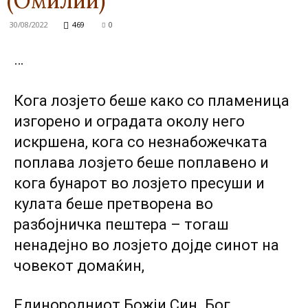
(Омилии)
30/08/2022
469
0
…
Кога лозјето беше како co пламеница
изгорено и оградата околу него
искршена, кога co незнабожечката
поплава лозјето беше поплавено и
кога бунарот во лозјето пресуши и
кулата беше претворена во
разбојничка пештера – тогаш
ненадејно во лозјето дојде синот на
човекот домаќин,
Единородниот Божји Син. Бог