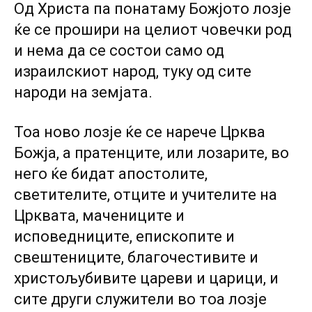
Од Христа па понатаму Божјото лозје
ќе се прошири на целиот човечки род
и нема да се состои само од
израилскиот народ, туку од сите
народи на земјата.
Тоа ново лозје ќе се нарече Црква
Божја, a пратенците, или лозарите, во
него ќе бидат апостолите,
светителите, отците и учителите на
Црквата, мачениците и
исповедниците, епископите и
свештениците, благочестивите и
христољубивите цареви и царици, и
сите други служители во тоа лозје