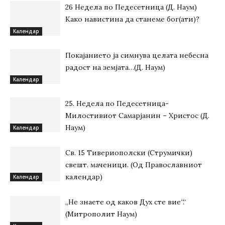
26 Недела по Педесетница (Д. Наум)
Како навистина да станеме бог(ати)?
Kалендар
Покајанието ја симнува целата небесна
радост на земјата…(Д. Наум)
Kалендар
25. Недела по Педесетница-
Милостивиот Самарјанин – Христос (Д.
Наум)
Kалендар
Св. 15 Тивeриoпoлски (Струмички)
свeшт. маченици. (Од Православниот
календар)
Kалендар
„Не знаете од каков Дух сте вие“.“
(Митрополит Наум)