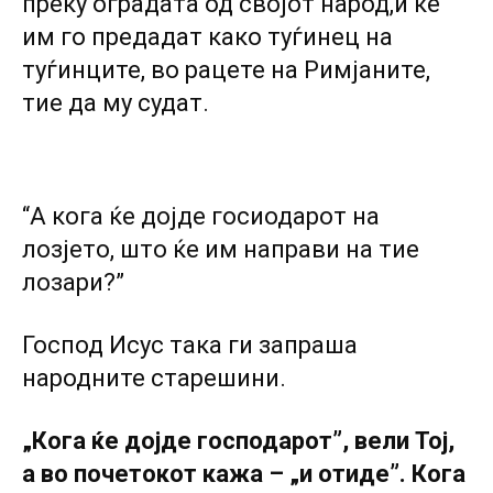
преку оградата од својот народ,и ќе
им го предадат како туѓинец на
туѓинците, во рацете на Римјаните,
тие да му судат.
“А кога ќе дојде госиодарот на
лозјето, што ќе им направи на тие
лозари?”
Господ Исус така ги запраша
народните старешини.
„Кога ќе дојде господарот”, вели Тој,
а во почетокот кажа – „и отиде”. Кога