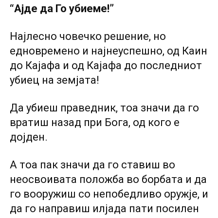
“Ајде да Го убиеме!”
Најлесно човечко решение, но
едновремено и најнеуспешно, од Каин
до Кајафа и од Кајафа до последниот
убиец на земјата!
Да убиеш праведник, тоа значи да го
вратиш назад при Бога, од кого е
дојден.
А тоа пак значи да го ставиш во
неосвоивата положба во борбата и да
го вооружиш co непобедливо оружје, и
да го направиш илјада пати посилен