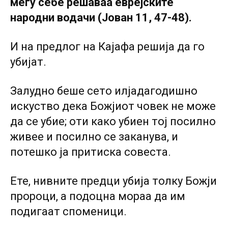
меѓу себе решаваа еврејските
народни водачи (Јован 11, 47-48).
И на предлог на Кајафа решија да го
убијат.
Залудно беше сето илјадагодишно
искуство дека Божјиот човек не може
да се убие; оти како убиен тој посилно
живее и посилно се заканува, и
потешко ја притиска совеста.
Ете, нивните предци убија толку Божји
пророци, а подоцна мораа да им
подигаат споменици.