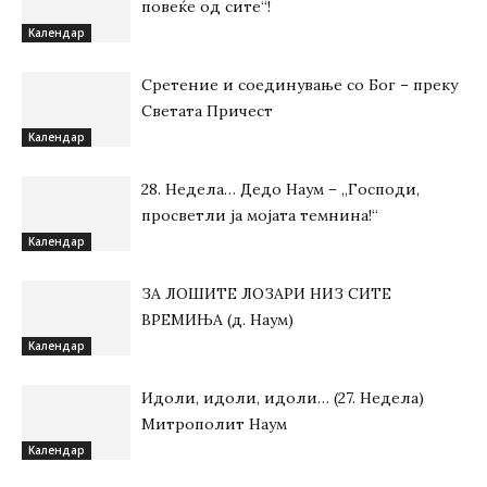
повеќе од сите“!
Kалендар
Сретение и соединување со Бог – преку
Светата Причест
Kалендар
28. Недела… Дедо Наум – „Господи,
просветли ја мојата темнина!“
Kалендар
ЗА ЛОШИТЕ ЛОЗАРИ НИЗ СИТЕ
ВРЕМИЊА (д. Наум)
Kалендар
Идоли, идоли, идоли… (27. Недела)
Митрополит Наум
Kалендар