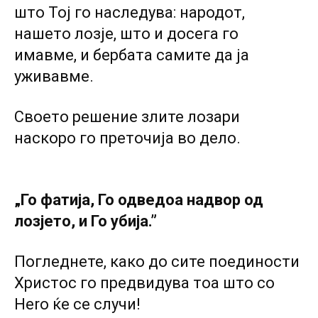
што Тој го наследува: народот,
нашето лозје, што и досега го
имавме, и бербата самите да ја
уживавме.
Своето решение злите лозари
наскоро го преточија во дело.
„Го фатија, Го одведоа надвор од
лозјето, и Го убија.”
Погледнете, како до сите поединости
Христос го предвидува тоа што co
Hero ќе се случи!