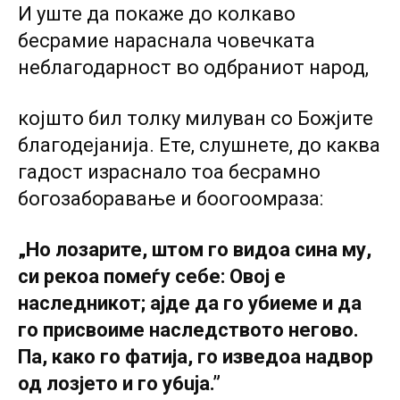
И уште да покаже до колкаво
бесрамие нараснала човечката
неблагодарност во одбраниот народ,
којшто бил толку милуван co Божјите
благодејанија. Ете, слушнете, до каква
гадост израснало тоа бесрамно
богозаборавање и боогоомраза:
„Ho лозарите, штом го видоа сина му,
си рекоа помеѓу себе: Овој е
наследникот; ајде да го убиеме и да
го присвоиме наследството негово.
Па, како го фатија, го изведоа надвор
од лозјето и го y6uja.”