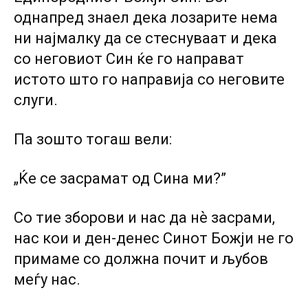
однапред знаел дека лозарите нема
ни најмалку да се стеснуваат и дека
co неговиот Син ќе го направат
истото што го направија co неговите
слуги.
Па зошто тогаш вели:
„Ќе се засрамат од Сина ми?”
Co тие зборови и нас да нѐ засрами,
нас кои и ден-денес Синот Божји не го
примаме co должна почит и љубов
меѓу нас.