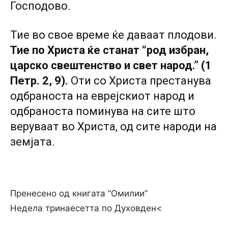
Господово.
Тие во свое време ќе даваат плодови.
Тие по Христа ќе станат “род избран,
царско свештенство и свет народ.” (1
Петр. 2, 9).
Оти co Христа престанува
одбраноста на еврејскиот народ и
одбраноста поминува на сите што
веруваат во Христа, од сите народи на
земјата.
Пренесено од книгата “Омилии”
Недела тринаесетта по Духовден<