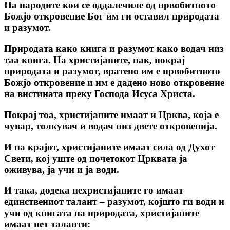
Ha народите кои се оддалечиле од првобитното
Божјо откровение Бог им ги оставил природата
и разумот.
Природата како книга и разумот како водач низ
таа книга. На христијаните, пак, покрај
природата и разумот, вратено им е првобитното
Божјо откровение и им е дадено ново откровение
на вистината преку Господа Исуса Христа.
Покрај тоа, христијаните имаат и Црква, која е
чувар, толкувач и водач низ двете откровенија.
И на крајот, христијаните имаат сила од Духот
Свети, кој уште од почетокот Црквата ја
оживува, ја учи и ја води.
И така, додека нехристијаните го имаат
единствениот талант – разумот, којшто ги води и
учи од книгата на природата, христијаните
имаат пет таланти: