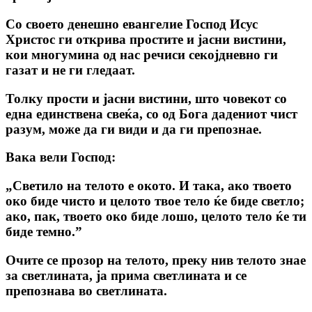
Co своето денешно евангелие Господ Исус
Христос ги открива простите и јасни вистини,
кои многумина од нас речиси секојдневно ги
газат и не ги гледаат.
Толку прости и јасни вистини, што човекот co
една единствена свеќа, co од Бога дадениот чист
разум, може да ги види и да ги препознае.
Вака вели Господ:
„Светило на телото е окото. И така, ако твоето
око биде чисто и целото твое тело ќе биде светло;
ако, пак, твоето око биде лошо, целото тело ќе ти
биде темно.”
Очите се прозор на телото, преку нив телото знае
за светлината, ja прима светлината и се
препознава во светлината.