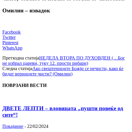
Омилии – извадок
Facebook
Twitter
Pinterest
WhatsApp
Претходна статија
НЕДЕЛА ВТОРА ПО ДУХОВДЕН (…Бог
не избрал цареви, туку 12. прости рибари)
Следна статија
Ако свештениците Божји се нечисти, како ќе
бидат верниците чисти? (Омилии)
ПОВРЗАНИ ВЕСТИ
ДВЕТЕ ЛЕПТИ – вдовицата „пушти повеќе од
сите“!
Покајание
-
22/02/2024