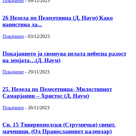
Покајание
-
09/12/2023
26 Недела по Педесетница (Д. Наум) Како
навистина да...
Покајание
-
03/12/2023
Покајанието ја симнува целата небесна радост
на земјата…(Д. Наум)
Покајание
-
29/11/2023
25. Недела по Педесетница- Милостивиот
Самарјанин – Христос (Д. Наум)
Покајание
-
26/11/2023
Св. 15 Тивeриoпoлски (Струмички) свeшт.
маченици. (Од Православниот календар)