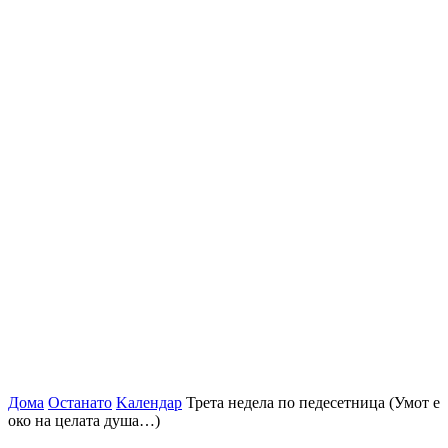
Дома
Останато
Kалендар
Трета недела по педесетница (Умот е
око на целата душа…)