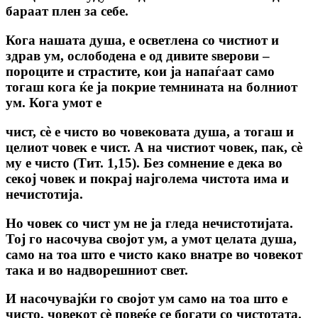
бараат плен за себе.
Кога нашата душа, е осветлена co чистиот и
здрав ум, ослободена е од дивите ѕверови –
пороците и страстите, кои ја напаѓаат само
тогаш кога ќе ја покрие темнината на болниот
ум. Кога умот е
чист, сѐ е чисто во човековата душа, а тогаш и
целиот човек е чист. А на чистиот човек, пак, сѐ
му е чисто (Тит. 1,15). Без сомнение е дека во
секој човек и покрај најголема чистота има и
нечистотија.
Но човек co чист ум не ја гледа нечистотијата.
Тој го насочува својот ум, а умот целата душа,
само на тоа што е чисто како внатре во човекот
така и во надворешниот свет.
И насочувајќи го својот ум само на тоа што е
чисто, човекот сѐ повеќе се богати co чистотата.