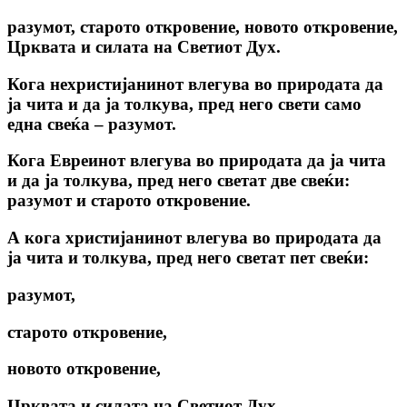
разумот, старото откровение, новото откровение,
Црквата и силата на Светиот Дух.
Кога нехристијанинот влегува во природата да
ја чита и да ja толкува, пред него свети само
една свеќа – разумот.
Кога Евреинот влегува во природата да ја чита
и да ја толкува, пред него светат две свеќи:
разумот и старото откровение.
А кога христијанинот влегува во природата да
ја чита и толкува, пред него светат пет свеќи:
разумот,
старото откровение,
новото откровение,
Црквата и силата на Светиот Дух.