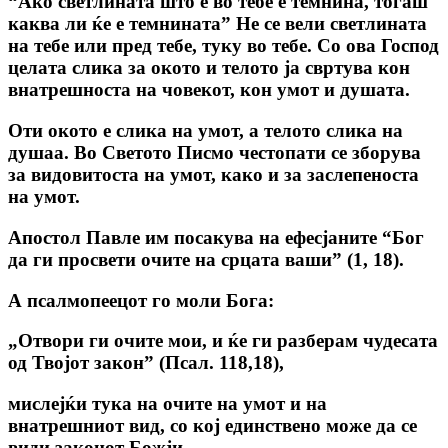
“Ако светлината што е во тебе е темнина, тогаш
каква ли ќе е темнината” He ce вели светлината
на тебе или пред тебе, туку во тебе. Co ова Господ
целата слика за окото и телото ја свртува кон
внатрешноста на човекот, кон умот и душата.
Оти окото е слика на yмот, a телото слика на
душаа. Во Светото Писмо честопати се зборува
за видовитоста на умот, како и за заслепеноста
на умот.
Апостол Павле им посакува на ефесјаните “Бог
да ги просвети очите на срцата ваши”
(1, 18).
А псалмопеецот го моли Бога:
„Отвори ги очите мои, и ќе ги разберам чудесата
од Твојот закон” (Псал. 118,18),
мислејќи тука на очите на умот и на
внатрешниот вид, co кој единствено може да се
види законот Божји.