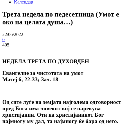
Kалендар
Трета недела по педесетница (Умот е
око на целата душа…)
22/06/2022
0
405
НЕДЕЛА ТРЕТА ПО ДУХОВДЕН
Евангелие за чистотата на умот
Матеј 6, 22-33; Зач. 18
Од сите луѓе на земјата најголема одговорност
пред Бога има човекот кој се нарекува
христијанин. Оти на христијанинот Бог
најмногу му дал, та најмногу ќе бара од него.