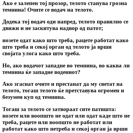
Ако е залепен тој прозор, телото станува грозна
темнина! Очите се водач на телото.
Додека тој водач оди напред, телото правилно се
движи и не заскитува надвор од патот;
нозете одат како што треба, рацете работат како
што треба и секој орган од телото ja врши
својата улога како што треба.
Но, ако водачот западне во темнина, во каква ли
темнина ќе западне водениот?
Ако згаснат очите и престанат да му светат на
телото, тогаш телото ќе претставува огромен и
безумен куп од темнина.
Тогаш за телото се затвораат сите патишта:
нозете или воопшто не одат или одат каде што не
треба, рацете или воопшто не работат или
работат како што нетреба и секој орган ја врши