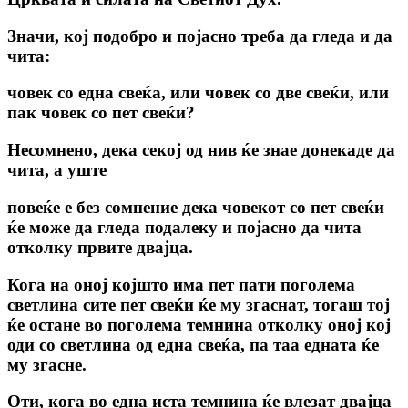
Значи, кој подобро и појасно треба да гледа и да
чита:
човек co една свеќа, или човек co две свеќи, или
пак човек co пет свеќи?
Несомнено, дека секој од нив ќе знае донекаде да
чита, а уште
повеќе е без сомнение дека човекот co пет свеќи
ќе може да гледа подалеку и појасно да чита
отколку првите двајца.
Кога на оној којшто има пет пати поголема
светлина сите пет свеќи ќе му згаснат, тогаш тој
ќе остане во поголема темнина отколку оној кој
оди co светлина од една свеќа, па таа едната ќе
му згасне.
Оти, кога во една иста темнина ќе влезат двајца