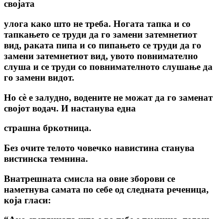
својата
улога како што не треба. Ногата тапка и co
тапкањето се труди да го замени затемнетиот
вид, раката пипа и co пипањето се труди да го
замени затемнетиот вид, увото повнимателно
слуша и се труди co повнимателното слушање да
го замени видот.
Но сѐ е залудно, водените не можат да го заменат
својот водач. И настанува една
страшна бркотница.
Без очите телото човечко навистина станува
вистинска темнина.
Внатрешната смисла на овие зборови се
наметнува самата по себе од следната реченица,
која гласи: