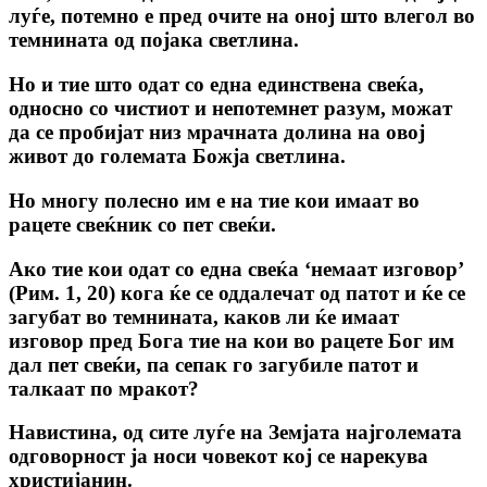
луѓе, потемно е пред очите на оној што влегол во
темнината од појака светлина.
Но и тие што одат co една единствена свеќа,
односно co чистиот и непотемнет разум, можат
да се пробијат низ мрачната долина на овој
живот до големата Божја светлина.
Но многу полесно им е на тие кои имаат во
рацете свеќник co пет свеќи.
Ако тие кои одат co една свеќа ‘немаат изговор’
(Рим. 1, 20) кога ќе се оддалечат од патот и ќе се
загубат во темнината, каков ли ќе имаат
изговор пред Бога тие на кои во рацете Бог им
дал пет свеќи, па сепак го загубиле патот и
талкаат по мракот?
Навистина, од сите луѓе на Земјата најголемата
одговорност ја носи човекот кој се нарекува
христијанин.