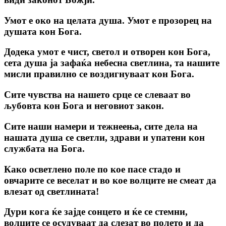
Умот е око на целата душа. Умот е прозорец на
душата кон Бога.
Додека умот е чист, светол и отворен кон Бога,
сета душа ја зафаќа небесна светлина, та нашите
мисли правилно се воздигнуваат кон Бога.
Сите чувства на нашето срце се слеваат во
љубовта кон Бога и неговиот закон.
Сите наши намери и тежнеења, сите дела на
нашата душа се светли, здрави и упатени кон
службата на Бога.
Како осветлено поле по кое пасе стадо и
овчарите се веселат и во кое волците не смеат да
влезат од светлината!
Дури кога ќе зајде сонцето и ќе се стемни,
волците се осудуваат да слезат во полето и да