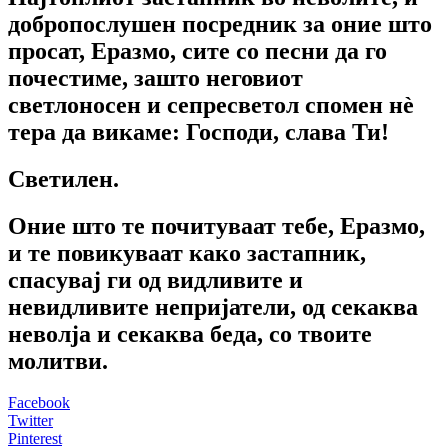
добропослушен посредник за оние што
просат, Еразмо, сите со песни да го
почестиме, зашто неговиот
светлоносен и сепресветол спомен нè
тера да викаме: Господи, слава Ти!
Светилен.
Оние што те почитуваат тебе, Еразмо,
и те повикуваат како застапник,
спасувај ги од видливите и
невидливите непријатели, од секаква
неволја и секаква беда, со твоите
молитви.
Facebook
Twitter
Pinterest