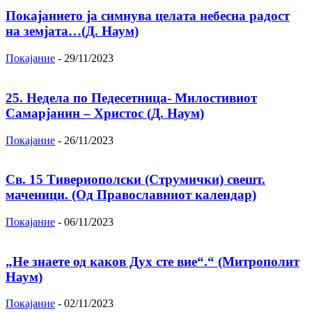
Покајанието ја симнува целата небесна радост
на земјата…(Д. Наум)
Покајание
-
29/11/2023
25. Недела по Педесетница- Милостивиот
Самарјанин – Христос (Д. Наум)
Покајание
-
26/11/2023
Св. 15 Тивeриoпoлски (Струмички) свeшт.
маченици. (Од Православниот календар)
Покајание
-
06/11/2023
„Не знаете од каков Дух сте вие“.“ (Митрополит
Наум)
Покајание
-
02/11/2023