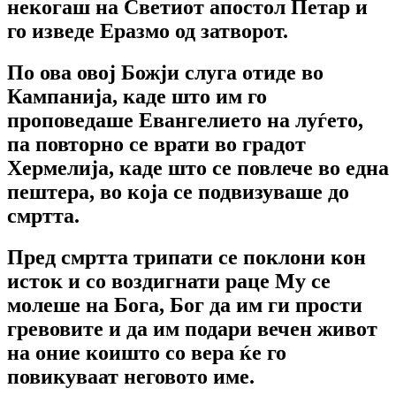
некогаш на Светиот апостол Петар и
го изведе Еразмо од затворот.
По ова овој Божји слуга отиде во
Кампанија, каде што им го
проповедаше Евангелието на луѓето,
па повторно се врати во градот
Хермелија, каде што се повлече во една
пештера, во која се подвизуваше до
смртта.
Пред смртта трипати се поклони кон
исток и со воздигнати раце Му се
молеше на Бога, Бог да им ги прости
гревовите и да им подари вечен живот
на оние коишто со вера ќе го
повикуваат неговото име.