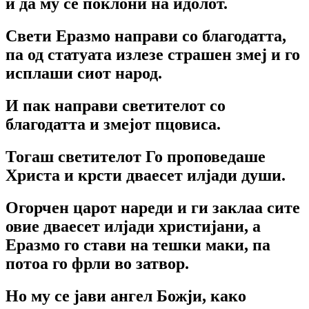
и да му се поклони на идолот.
Свети Еразмо направи со благодатта,
па од статуата излезе страшен змеј и го
исплаши сиот народ.
И пак направи светителот со
благодатта и змејот пцовиса.
Тогаш светителот Го проповедаше
Христа и крсти дваесет илјади души.
Огорчен царот нареди и ги заклаа сите
овие дваесет илјади христијани, а
Еразмо го стави на тешки маки, па
потоа го фрли во затвор.
Но му се јави ангел Божји, како