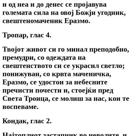
и од неа и до денес се пројавува
големата сила на овој Божји угодник,
свештеномаченик Еразмо.
Тропар, глас 4.
Твојот живот си го минал преподобно,
премудри, со одеждата на
свештенството си се украсил светло;
понижуван, со крвта маченичка,
Еразмо, се удостои за небесните
пречисти почести и, стоејќи пред
Света Троица, се молиш за нас, кои те
воспеваме.
Кондак, глас 2.
Најтоплиот застапник во неволите, и