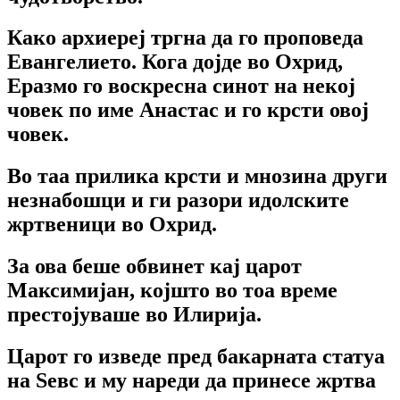
Како архиереј тргна да го проповеда
Евангелието. Кога дојде во Охрид,
Еразмо го воскресна синот на некој
човек по име Анастас и го крсти овој
човек.
Во таа прилика крсти и мнозина други
незнабошци и ги разори идолските
жртвеници во Охрид.
За ова беше обвинет кај царот
Максимијан, којшто во тоа време
престојуваше во Илирија.
Царот го изведе пред бакарната статуа
на Ѕевс и му нареди да принесе жртва