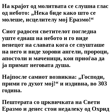
На крајот од молитвата се слушна глас
од небото: „Нека биде како што се
молеше, исцелителу мој Еразмо!“
Сиот радосен светителот погледна
уште еднаш на небото и го виде
венецот на славата кога се спушташе
на него и виде хорови ангели, пророци,
апостоли и маченици, кои приоѓаа да
ја примат неговата душа.
Најпосле самиот возвикна: „Господи,
прими го духот мој!“ и издивна, во 303
година.
Пештерата со црквичката на Свети
Еразмо и денес стои недалеку од Охрид