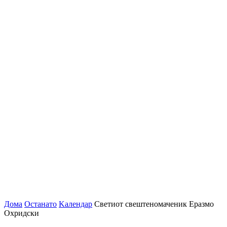
Дома
Останато
Kалендар
Светиот свештеномаченик Еразмо
Охридски