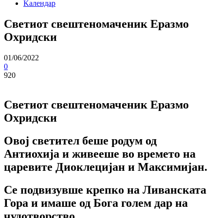
Kалендар
Светиот свештеномаченик Еразмо
Охридски
01/06/2022
0
920
Светиот свештеномаченик Еразмо
Охридски
Овој светител беше родум од
Антиохија и живееше во времето на
царевите Диоклецијан и Максимијан.
Се подвизувше крепко на Ливанската
Гора и имаше од Бога голем дар на
чудотворство.