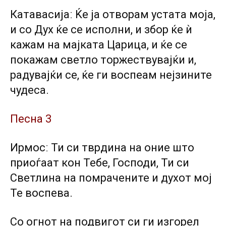
Катавасијаː Ќе ја отворам устата моја,
и со Дух ќе се исполни, и збор ќе ѝ
кажам на мајката Царица, и ќе се
покажам светло торжествувајќи и,
радувајќи се, ќе ги воспеам нејзините
чудеса.
Песна 3
Ирмосː Ти си тврдина на оние што
приоѓаат кон Тебе, Господи, Ти си
Светлина на помрачените и духот мој
Те воспева.
Со огнот на подвигот си ги изгорел