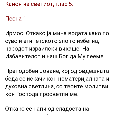
Канон на светиот, глас 5.
Песна 1
Ирмосː Откако ја мина водата како по
суво и египетското зло го избегна,
народот израилски викашеː На
Избавителот и наш Бог да Му пееме.
Преподобен Јоване, кој од овдешната
беда се искачи кон нематеријалната и
духовна светлина, со твоите молитви
кон Господа просветли ме.
Откако се напи од сладоста на