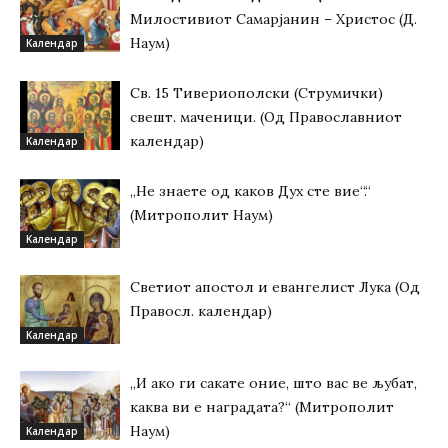
Милостивиот Самарјанин – Христос (Д.
Наум)
Kалендар
Св. 15 Тивeриoпoлски (Струмички)
свeшт. маченици. (Од Православниот
календар)
Kалендар
„Не знаете од каков Дух сте вие“.“
(Митрополит Наум)
Kалендар
Светиот апостол и евангелист Лука (Од
Правосл. календар)
Kалендар
„И ако ги сакате оние, што вас ве љубат,
каква ви е наградата?“ (Митрополит
Наум)
Kалендар