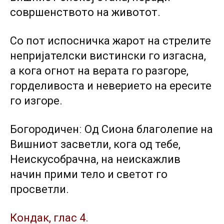
совршенството на животот.
Со пот испосничка жарот на стрелите
непријателски вистински го изгасна,
а кога огнот на верата го разгоре,
горделивоста и неверието на ересите
го изгоре.
Богородиченː Од Сиона благолепие на
Вишниот засветли, кога од тебе,
Неискусобрачна, на неискажлив
начин прими тело и светот го
просветли.
Кондак, глас 4.