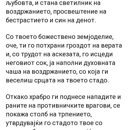
љубовта, и стана светилник на
воздржанието, просвештение на
бестрастието и син на денот.
Со твоето божествено земјоделие,
оче, ти го потхрани гроздот на верата
и, со трудот на аскезата, го исцеди
неговиот сок, ја наполни духовната
чаша на воздржанието, со која ги
веселиш срцата на твоето стадо.
Откако храбро ги поднесе нападите и
раните на противничките врагови, се
покажа столб на трпението,
утврдувајќи го стадото твое со