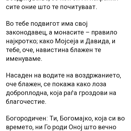
сите оние што те почитуваат.
Во тебе подвигот има свој
законодавец, а монасите – правило
најкротко; како Мојсеја и Давида, и
тебе, оче, навистина блажен те
именуваме.
Насаден на водите на воздржанието,
оче блажен, се покажа како лоза
доброплодна, која раѓа гроздови на
благочестие.
Богородиченː Ти, Богомајко, која си во
времето, ни Го роди Оној што вечно