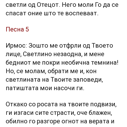
светли од Отецот. Него моли Го да се
спасат оние што те воспеваат.
Песна 5
Ирмосː Зошто ме отфрли од Твоето
лице, Светлино незаодна, и мене
бедниот ме покри необична темнина!
Но, се молам, обрати ме и, кон
светлината на Твоите заповеди,
патиштата мои насочи ги.
Откако со росата на твоите подвизи,
ги изгаси сите страсти, оче блажен,
обилно го разгоре огнот на верата и