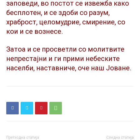
заповеди, во постот се извежба како
бесплотен, и се здоби со разум,
храброст, целомудрие, смирение, со
кои и се вознесе.
Затоа и се просветли со молитвите
непрестајни и ги прими небеските
населби, наставниче, оче наш Јоване.
Претходна статија
Следна статија