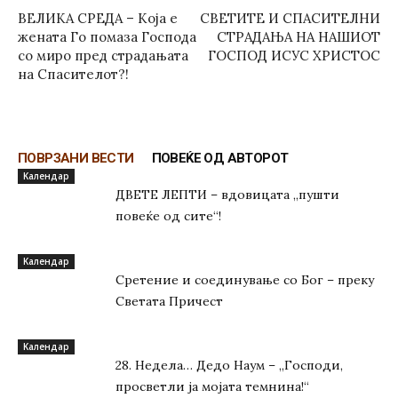
ВЕЛИКА СРЕДА – Која е
СВЕТИТЕ И СПАСИТЕЛНИ
жената Го помаза Господа
СТРАДАЊА НА НАШИОТ
со миро пред страдањата
ГОСПОД ИСУС ХРИСТОС
на Спасителот?!
ПОВРЗАНИ ВЕСТИ
ПОВЕЌЕ ОД АВТОРОТ
Kалендар
ДВЕТЕ ЛЕПТИ – вдовицата „пушти
повеќе од сите“!
Kалендар
Сретение и соединување со Бог – преку
Светата Причест
Kалендар
28. Недела… Дедо Наум – „Господи,
просветли ја мојата темнина!“