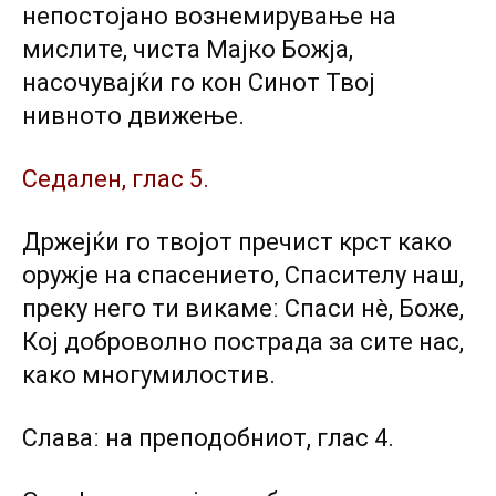
непостојано вознемирување на
мислите, чиста Мајко Божја,
насочувајќи го кон Синот Твој
нивното движење.
Седален, глас 5.
Држејќи го твојот пречист крст како
оружје на спасението, Спасителу наш,
преку него ти викамеː Спаси нè, Боже,
Кој доброволно пострада за сите нас,
како многумилостив.
Славаː на преподобниот, глас 4.