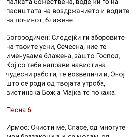
палката божествена, водејќи го на
пасиштата на воздржанието и водите
на починот, блажене.
Богородиченː Следејќи ги зборовите
на твоите усни, Сечесна, ние те
именуваме блажена, зашто Господ,
Кој со тебе направи навистина
чудесни работи, те возвеличи и, Оној
што се роди од твојата утроба,
вистинска Божја Мајка те покажа.
Песна 6
Ирмосː Очисти ме, Спасе, од многуте
мои беззаконија и, се молам, од