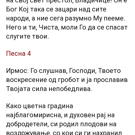
на свој свет престол, Владичице! Он е
Бог Кој така се зацари над сите
народи, а ние сега разумно Му пееме.
Него и ти, Чиста, моли Го да се спасат
слугите твои.
Песна 4
Ирмосː Го слушнав, Господи, Твоето
воскресение од гробот и ја прославив
Твојата сила непобедлива.
Како цветна градина
најблагомирисна, и духовен рај на
добродетели, си родил плодови на
воздржување, со кои си ги нахранил