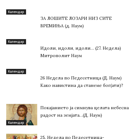
Kалендар
ЗА ЛОШИТЕ ЛОЗАРИ НИЗ СИТЕ
ВРЕМИЊА (д. Наум)
Kалендар
Идоли, идоли, идоли… (27. Недела)
Митрополит Наум
Kалендар
26 Недела по Педесетница (Д. Наум)
Како навистина да станеме бог(ати)?
Покајанието ја симнува целата небесна
радост на земјата…(Д. Наум)
Kалендар
25. Недела по Педесетница-