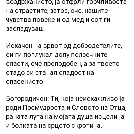
воздржанието, ја отфрли горчливоста
на страстите; затоа, оче, нашите
чувства повеќе и од мед и сот ги
засладуваш.
Искачен на врвот од добродетелите,
си ги поплукал долу ползечките
сласти, оче преподобен, а за твоето
стадо си станал сладост на
спасението.
Богородиченː Ти, која неискажливо ја
роди Премудроста и Словото на Отца,
раната лута на мојата душа исцели ја
и болката на срцето скроти ја.