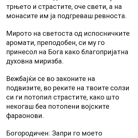
трњето и страстите, оче свети, а на
монасите им ја подгреваш ревноста.
Мирото на светоста од испосничките
аромати, преподобен, си му го
принесол на Бога како благопријатна
духовна миризба.
Вежбајќи се во законите на
подвизите, во реките на твоите солзи
си ги потопил страстите, како што
некогаш беа потопени војските
фараонови.
Богородиченː Запри го моето