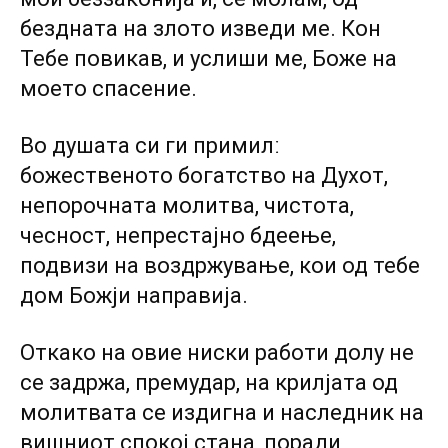
бездната на злото изведи ме. Кон
Тебе повикав, и услиши ме, Боже на
моето спасение.
Во душата си ги примилː
божественото богатство на Духот,
непорочната молитва, чистота,
чесност, непрестајно бдеење,
подвизи на воздржување, кои од тебе
дом Божји направија.
Откако на овие ниски работи долу не
се задржа, премудар, на крилјата од
молитвата се издигна и наследник на
вишниот спокој стана, поради