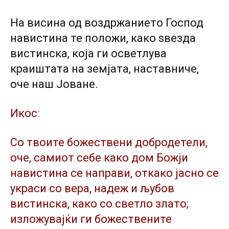
На висина од воздржанието Господ
навистина те положи, како ѕвезда
вистинска, која ги осветлува
краиштата на земјата, наставниче,
оче наш Јоване.
Икосː
Со твоите божествени добродетели,
оче, самиот себе како дом Божји
навистина се направи, откако јасно се
украси со вера, надеж и љубов
вистинска, како со светло злато;
изложувајќи ги божествените