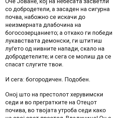
Оче Јоване, кој на небесата засветли
со добродетели, а засаден на сигурна
почва, набожно се искачи до
неизмерната длабочина на
богосозерцанието; а откако ги победи
лукавствата демонски, ги штитиш
луѓето од нивните напади, скало на
добродетелите; и сега се молиш да се
спасат слугите твои.
И сегаː богородичен. Подобен.
Оној што на престолот херувимски
седи и во прегратките на Отецот
почива, во твојата утроба седи како