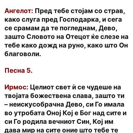
Ангелот:
Пред тебе стојам со страв,
како слуга пред Господарка, и сега
се срамам да те погледнам, Дево,
зашто Словото на Отецот ќе слезе на
тебе како дожд на руно, како што Он
благоволи.
Песна 5.
Ирмос:
Целиот свет ѝ се чудеше на
твојата божествена слава, зашто ти
– неискусобрачна Дево, си Го имала
во утробата Оној Кој е Бог над сите и
си Го родила вечниот Син, Кој им
дава мир на сите оние што тебе те