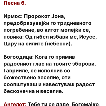
Песна 6.
Ирмос: Пророкот Јона,
предобразувајќи го тридневното
погребение, во китот молејќи се,
повика: Од гибел избави ме, Исусе,
Цару на силите (небесни).
Богоодица: Кога го примив
радосниот глас на твоите зборови,
Гаврииле, се исполнив со
божествено веселие, оти
соопштуваш и навестуваш радост
бесконечна и веселие.
Ангелот:
Тебе ти се даде, Богомајко,