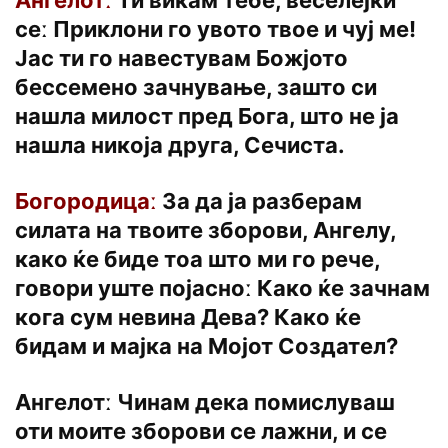
Ангелотː
Ти викам тебе, веселејќи
сеː Приклони го увото твое и чуј ме!
Јас ти го навестувам Божјото
бессемено зачнување, зашто си
нашла милост пред Бога, што не ја
нашла никоја друга, Сечиста.
Богородицаː
За да ја разберам
силата на твоите зборови, Ангелу,
како ќе биде тоа што ми го рече,
говори уште појасноː Како ќе зачнам
кога сум невина Дева? Како ќе
бидам и мајка на Мојот Создател?
Ангелотː Чинам дека помислуваш
оти моите зборови се лажни, и се