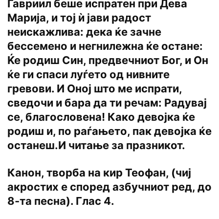
Гавриил беше испратен при Дева
Марија, и тој ѝ јави радост
неискажлива: дека ќе зачне
бессемено и негнилежна ќе остане:
Ќе родиш Син, предвечниот Бог, и Он
ќе ги спаси луѓето од нивните
гревови. И Оној што ме испрати,
сведочи и бара да ти речам: Радувај
се, благословена! Како девојка ќе
родиш и, по раѓањето, пак девојка ќе
останеш.И читање за празникот.
Канон, творба на кир Теофан, (чиј
акростих е според азбучниот ред, до
8-та песна). Глас 4.