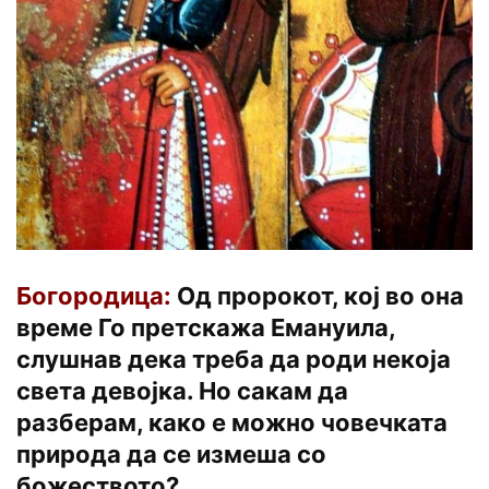
Богородица:
Од пророкот, кој во она
време Го претскажа Емануила,
слушнав дека треба да роди некоја
света девојка. Но сакам да
разберам, како е можно човечката
природа да се измеша со
божеството?