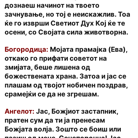
дознаеш начинот на твоето
зачнување, но тој е неискажлив. Тоа
ќе го изврши Светиот Дух Кој ќе те
осени, со Својата сила животворна.
Богородица:
Мојата прамајка (Ева),
откако го прифати советот на
змијата, беше лишена од
божествената храна. Затоа и јас се
плашам од твојот нобичен поздрав,
срамејќи се да не згрешам.
Ангелот:
Јас, Божјиот застапник,
пратен сум да ти ја пренесам
Божјата волја. Зошто се боиш или
пазиш од мене, Сенепорочна! Јас