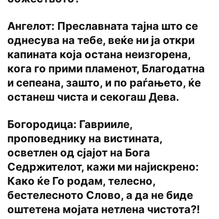
Ангелот: Преславната тајна што се
однесува на тебе, веќе ни ја откри
капината која остана неизгорена,
кога го прими пламенот, Благодатна
и сепеана, зашто, и по раѓањето, ќе
останеш чиста и секогаш Дева.
Богородица: Гаврииле,
проповеднику на вистината,
осветлен од сјајот на Бога
Седржителот, кажи ми најискрено:
Како ќе Го родам, телесно,
бестелесното Слово, а да не биде
оштетена мојата нетлена чистота?!