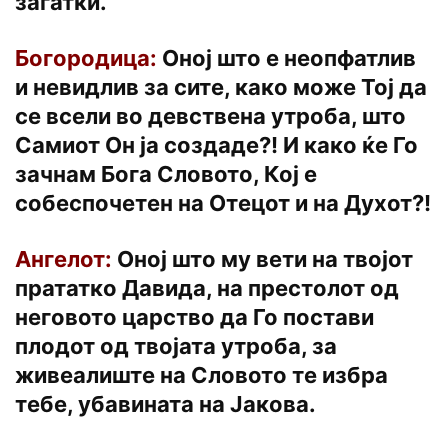
загатки.
Богородица:
Оној што е неопфатлив
и невидлив за сите, како може Тој да
се всели во девствена утроба, што
Самиот Он ја создаде?! И како ќе Го
зачнам Бога Словото, Кој е
собеспочетен на Отецот и на Духот?!
Ангелот:
Оној што му вети на твојот
прататко Давида, на престолот од
неговото царство да Го постави
плодот од твојата утроба, за
живеалиште на Словото те избра
тебе, убавината на Јакова.