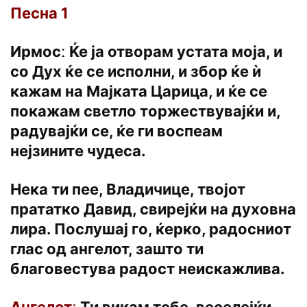
Песна 1
Ирмосː Ќе ја отворам устата моја, и
со Дух ќе се исполни, и збор ќе ѝ
кажам на Мајката Царица, и ќе се
покажам светло торжествувајќи и,
радувајќи се, ќе ги воспеам
нејзините чудеса.
Нека ти пее, Владичице, твојот
прататко Давид, свирејќи на духовна
лира. Послушај го, ќерко, радосниот
глас од ангелот, зашто ти
благовестува радост неискажлива.