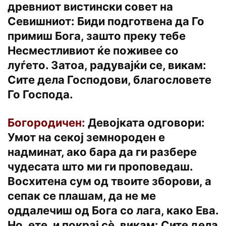
древниот вистински совет на
Севишниот: Биди подготвена да Го
примиш Бога, зашто преку тебе
Несместливиот ќе поживее со
луѓето. Затоа, радувајќи се, викам:
Сите дела Господови, благословете
Го Господа.
Богородичен:
Девојката одговори:
Умот на секој земнороден е
надминат, ако бара да ги разбере
чудесата што ми ги проповедаш.
Восхитена сум од твоите зборови, а
сепак се плашам, да не ме
оддалечиш од Бога со лага, како Ева.
Но, ете, и покрај сѐ, викам: Сите дела