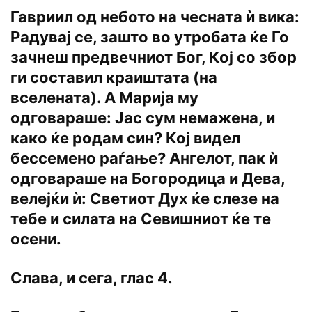
Гавриил од небото на чесната ѝ вика:
Радувај се, зашто во утробата ќе Го
зачнеш предвечниот Бог, Кој со збор
ги составил краиштата (на
вселената). А Марија му
одговараше: Јас сум немажена, и
како ќе родам син? Кој видел
бессемено раѓање? Ангелот, пак ѝ
одговараше на Богородица и Дева,
велејќи ѝ: Светиот Дух ќе слезе на
тебе и силата на Севишниот ќе те
осени.
Слава, и сега, глас 4.