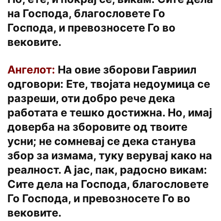
на Господа, благословете Го
Господа, и превозносете Го во
вековите.
Ангелот:
На овие зборови Гавриил
одговори: Ете, твојата недоумица се
разреши, оти добро рече дека
работата е тешко достижна. Но, имај
доверба на зборовите од твоите
усни; не сомневај се дека станува
збор за измама, туку верувај како на
реалност. А јас, пак, радосно викам:
Сите дела на Господа, благословете
Го Господа, и превозносете Го во
вековите.