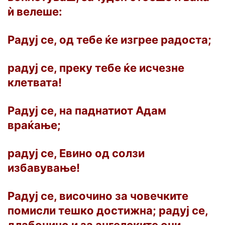
ѝ велеше:
Радуј се, од тебе ќе изгрее радоста;
радуј се, преку тебе ќе исчезне
клетвата!
Радуј се, на паднатиот Адам
враќање;
радуј се, Евино од солзи
избавување!
Радуј се, височино за човечките
помисли тешко достижна; радуј се,