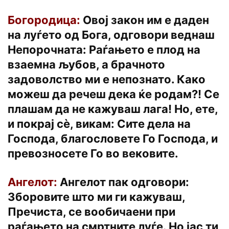
Богородица:
Овој закон им е даден
на луѓето од Бога, одговори веднаш
Непорочната: Раѓањето е плод на
взаемна љубов, а брачното
задоволство ми е непознато. Како
можеш да речеш дека ќе родам?! Се
плашам да не кажуваш лага! Но, ете,
и покрај сѐ, викам: Сите дела на
Господа, благословете Го Господа, и
превозносете Го во вековите.
Ангелот:
Ангелот пак одговори:
Зборовите што ми ги кажуваш,
Пречиста, се вообичаени при
раѓањето на смртните луѓе. Но јас ти