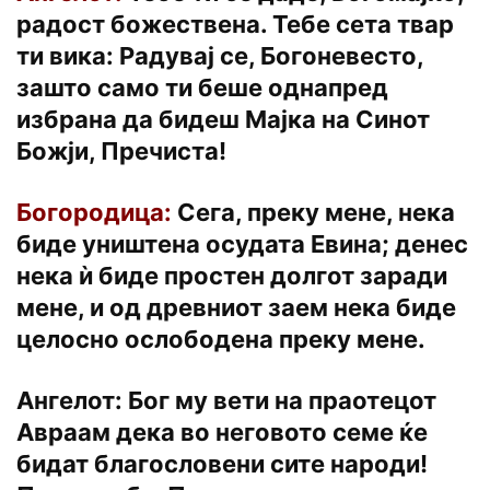
радост божествена. Тебе сета твар
ти вика: Радувај се, Богоневесто,
зашто само ти беше однапред
избрана да бидеш Мајка на Синот
Божји, Пречиста!
Богородица:
Сега, преку мене, нека
биде уништена осудата Евина; денес
нека ѝ биде простен долгот заради
мене, и од древниот заем нека биде
целосно ослободена преку мене.
Ангелот: Бог му вети на праотецот
Авраам дека во неговото семе ќе
бидат благословени сите народи!