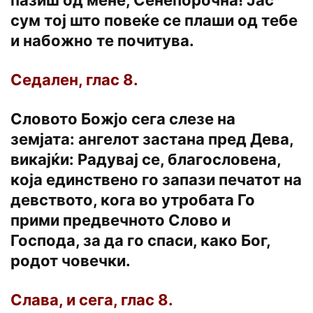
сум тој што повеќе се плаши од тебе
и набожно те почитува.
Седален, глас 8.
Словото Божјо сега слезе на
земјата: ангелот застана пред Дева,
викајќи: Радувај се, благословена,
која единствено го запази печатот на
девството, кога во утробата Го
прими предвечното Слово и
Господа, за да го спаси, како Бог,
родот човечки.
Слава, и сега, глас 8.