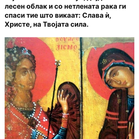
лесен облак и со нетлената рака ги
спаси тие што викаат: Слава ѝ,
Христе, на Твојата сила.