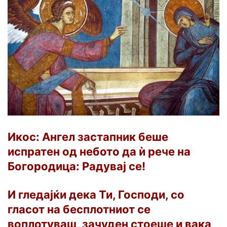
Икос:
Ангел застапник беше
испратен од небото да ѝ рече на
Богородица: Радувај се!
И гледајќи дека Ти, Господи, со
гласот на бесплотниот се
воплотуваш, зачуден стоеше и вака