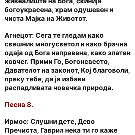
живеалиште на Бога, скинија
богоукрасена, храм одушевен и
чиста Мајка на Животот.
Агнецот: Сега те гледам како
свешник многусветол и како брачна
одаја од Бога направена, како златен
ковчег. Прими Го, Богоневесто,
Давателот на законот, Кој благоволи,
преку тебе, да ја избави
распадливата човечка природа.
Песна 8.
Ирмос: Слушни дете, Дево
Пречиста, Гаврил нека ти го каже