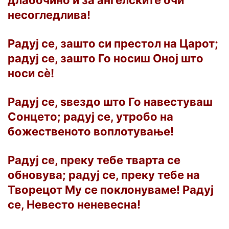
длабочино и за ангелските очи
несогледлива!
Радуј се, зашто си престол на Царот;
радуј се, зашто Го носиш Оној што
носи сѐ!
Радуј се, ѕвездо што Го навестуваш
Сонцето; радуј се, утробо на
божественото воплотување!
Радуј се, преку тебе тварта се
обновува; радуј се, преку тебе на
Творецот Му се поклонуваме! Радуј
се, Невесто неневесна!