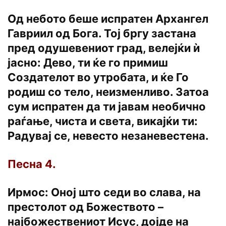
Од небото беше испратен Архангел
Гавриил од Бога. Тој бргу застана
пред одушевениот град, велејќи ѝ
јасно: Дево, ти ќе го примиш
Создателот во утробата, и ќе Го
родиш со тело, неизменливо. Затоа
сум испратен да ти јавам необично
раѓање, чиста и света, викајќи ти:
Радувај се, невесто незаневестена.
Песна 4.
Ирмос: Оној што седи во слава, на
престолот од Божеството –
најбожествениот Исус, дојде на