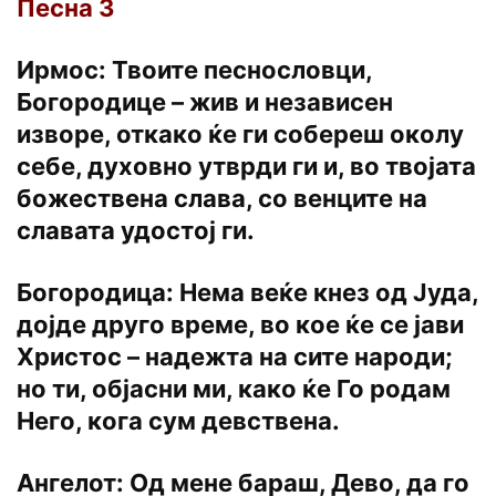
Песна 3
Ирмос: Твоите песнословци,
Богородице – жив и независен
изворе, откако ќе ги собереш околу
себе, духовно утврди ги и, во твојата
божествена слава, со венците на
славата удостој ги.
Богородица: Нема веќе кнез од Јуда,
дојде друго време, во кое ќе се јави
Христос – надежта на сите народи;
но ти, објасни ми, како ќе Го родам
Него, кога сум девствена.
Ангелот: Од мене бараш, Дево, да го