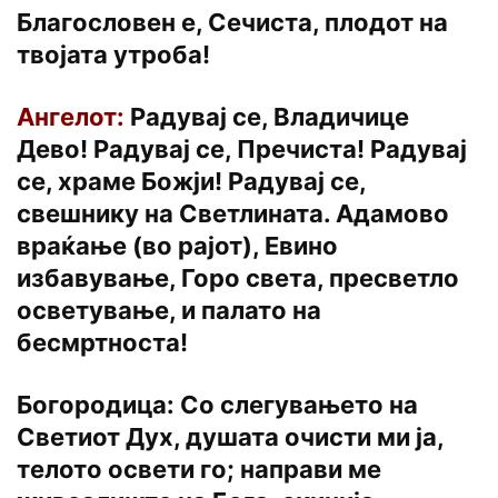
Благословен е, Сечиста, плодот на
твојата утроба!
Ангелот:
Радувај се, Владичице
Дево! Радувај се, Пречиста! Радувај
се, храме Божји! Радувај се,
свешнику на Светлината. Адамово
враќање (во рајот), Евино
избавување, Горо света, пресветло
осветување, и палато на
бесмртноста!
Богородица: Со слегувањето на
Светиот Дух, душата очисти ми ја,
телото освети го; направи ме