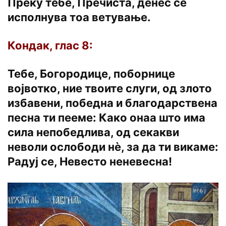
Преку тебе, Пречиста, денес се
исполнува тоа ветување.
Кондак, глас 8:
Тебе, Богородице, поборнице
војвотко, ние твоите слуги, од злото
избавени, победна и благодарствена
песна ти пееме: Како онаа што има
сила непобедлива, од секакви
неволи ослободи нѐ, за да ти викаме:
Радуј се, Невесто неневесна!