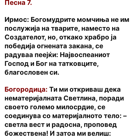
Песна 7.
Ирмос: Богомудрите момчиња не им
послужија на тварите, наместо на
Создателот, но, откако храбро ја
победија огнената закана, се
радуваа пеејќи: Највоспеаниот
Господ и Бог на татковците,
благословен си.
Богородица:
Ти ми откриваш дека
нематеријалната Светлина, поради
своето големо милосрдие, се
соединува со материјалното тело: –
светла вест и радосна, проповед
божествена! И затоа ми велиш: