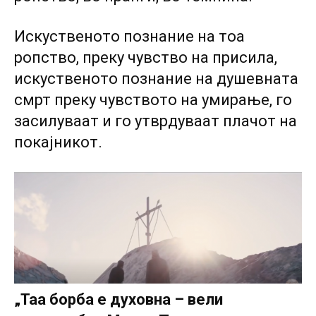
Искуственото познание на тоа
ропство, преку чувство на присила,
искуственото познание на душевната
смрт преку чувството на умирање, го
засилуваат и го утврдуваат плачот на
покајникот.
„Таа борба е духовна – вели