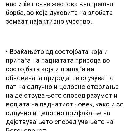
нас и ќе почне жестока внатрешна
борба, во која духовите на злобата
земаат најактивно учество.
• Враќањето од состојбата којa и
припаѓа на паднатата природа во
состојбата која и припаѓа на
обновената природа, се случува по
пат на одлучно и целосно отфрлање
на дејствувањето според разумот и
волјата на паднатиот човек, како и co
одлучно и целосно прифаќање на
дејствувањето според учењето на
Богочовекот.