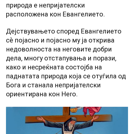
природа е непријателски
расположена кон Евангелието.
Дејствувањето според Евангелието
сѐ појасно и појасно му ја открива
недоволноста на неговите добри
дела, многу отстапувања и порази,
како и несреќната состојба на
паднатата природа кoja ce отуѓила од
Бога и станала непријателски
ориентирана кон Hero.