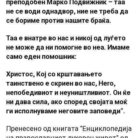
преподобен Марко Подвижник – таа
не се води однадвор, ние не треба да
се бориме против нашите браќа.
Таа е внатре во нас и никој од луѓето
не може да ни помогне во неа. Имаме
само еден помошник:
Христос, Кој co крштавањето
таинствено е скриен во нас, Hero,
непобедивиот и неуништливиот. Он ќе
ни дава сила, ако според својата моќ
ги исполнуваме неговите заповеди”.
Пренесено од книгата “Енциклопедија
на православниот духовен живот” од