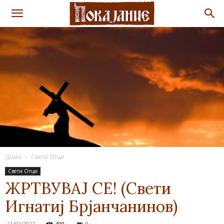
Дома
Свети Отци
Свети Отци
ЖРТВУВАЈ СЕ! (Свети
Игнатиј Брјанчанинов)
21/02/2022
409
0