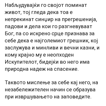
Набљудувајќи го својот поминат
живот, тој гледа дека тоа е
непрекинат синџир на прегрешенија,
падови и дела кои го разгневуваат
Бог, па co искрено срце признава за
себе дека е најголемиот грешник, кој
заслужува и минливи и вечни казни, и
кому крајно му е неопходен
Искупителот, бидејќи во него има
природна надеж на спасение.
Таквото мислење за себе кај него, на
незабележителен начин се образува
при извршувањето на заповедите.