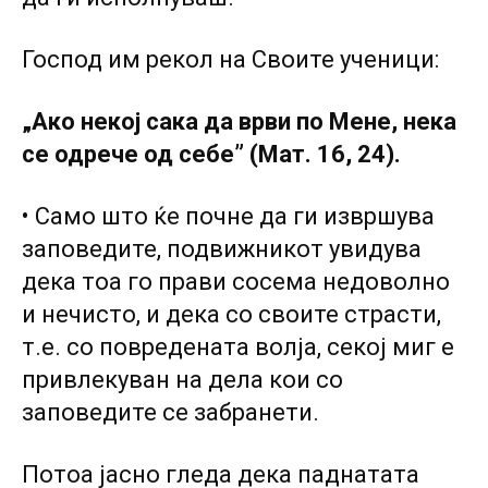
Господ им рекол на Своите ученици:
„Ако некој сака да врви по Мене, нека
се одрече од себе” (Мат. 16, 24).
• Само што ќе почне да ги извршува
заповедите, подвижникот увидува
дека тоа го прави сосема недоволно
и нечисто, и дека co своите страсти,
т.е. co повредената волја, секој миг е
привлекуван на дела кои co
заповедите се забранети.
Потоа јасно гледа дека паднатата