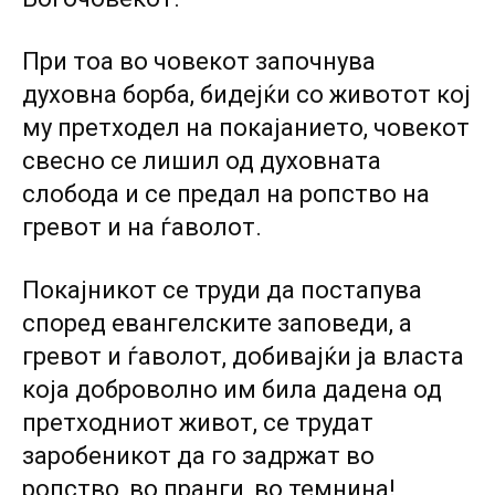
При тоа во човекот започнува
духовна борба, бидејќи co животот кој
му претходел на покајанието, човекот
свесно се лишил од духовната
слобода и се предал на ропство на
гревот и на ѓаволот.
Покајникот се труди да постапува
според евангелските заповеди, а
гревот и ѓаволот, добивајќи ја власта
која доброволно им била дадена од
претходниот живот, се трудат
заробеникот да го задржат во
ропство, во пранги, во темнина!