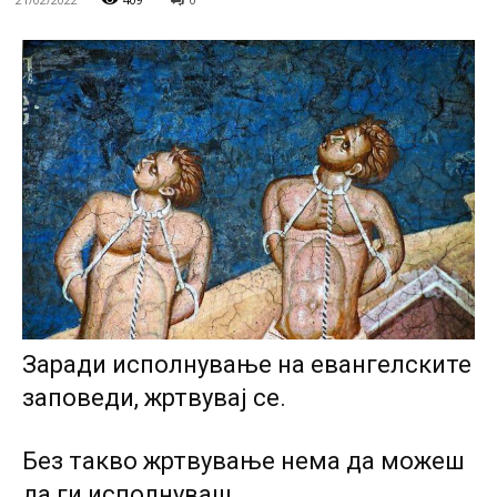
Заради исполнување на евангелските
заповеди, жртвувај се.
Без такво жртвување нема да можеш
да ги исполнуваш.