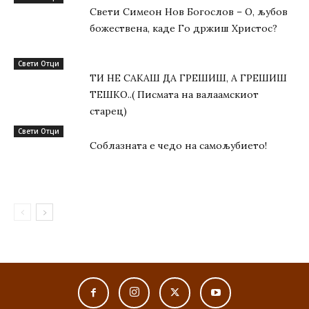
Свети Симеон Нов Богослов – О, љубов
божествена, каде Го држиш Христос?
Свети Отци
ТИ НЕ САКАШ ДА ГРЕШИШ, А ГРЕШИШ
ТЕШКО..( Писмата на валаамскиот
старец)
Свети Отци
Соблазната е чедо на самољубието!