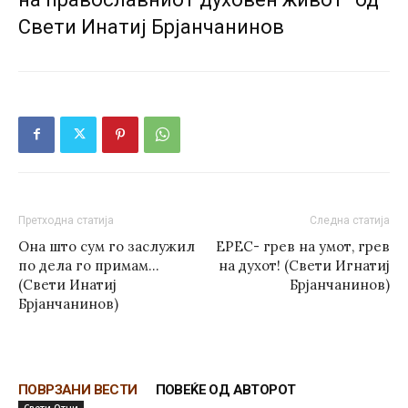
Свети Инатиј Брјанчанинов
Претходна статија
Следна статија
Она што сум го заслужил
EPEC- грев на умот, грев
по дела го примам…
на духот! (Свети Игнатиј
(Свети Инатиј
Брјанчанинов)
Брјанчанинов)
ПОВРЗАНИ ВЕСТИ
ПОВЕЌЕ ОД АВТОРОТ
Свети Отци