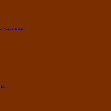
ополит Наум)
 (Д….