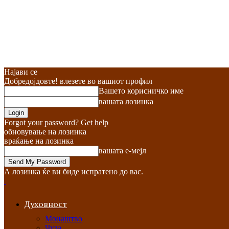
Најави се
Добредојдовте! влезете во вашиот профил
Вашето корисничко име
вашата лозинка
Forgot your password? Get help
обновување на лозинка
враќање на лозинка
вашата е-мејл
А лозинка ќе ви биде испратено до вас.
Духовност
Монаштво
Чуда