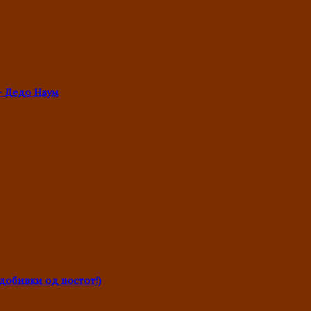
- Дедо Наум
обивки од постот!)