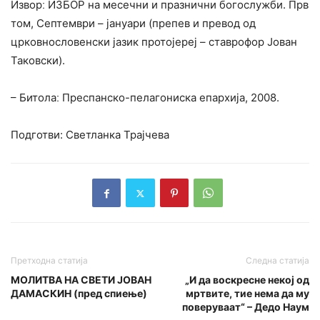
Изворː ИЗБОР на месечни и празнични богослужби. Прв
том, Септември – јануари (препев и превод од
црковнословенски јазик протојереј – ставрофор Јован
Таковски).
– Битолаː Преспанско-пелагониска епархија, 2008.
Подготви: Светланка Трајчева
Претходна статија
Следна статија
МОЛИТВА НА СВЕТИ ЈОВАН
„И да воскресне некој од
ДАМАСКИН (пред спиење)
мртвите, тие нема да му
поверуваат“ – Дедо Наум