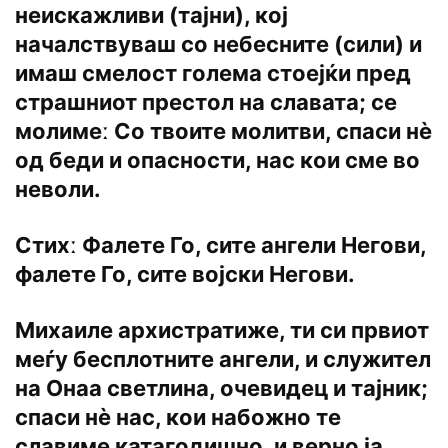
неискажливи (тајни), кој
началствуваш со небесните (сили) и
имаш смелост голема стоејќи пред
страшниот престол на славата; се
молимеː Со твоите молитви, спаси нѐ
од беди и опасности, нас кои сме во
неволи.
Стихː Фалете Го, сите ангели Негови,
фалете Го, сите војски Негови.
Михаиле архистратиже, ти си првиот
меѓу бесплотните ангели, и служител
на Онаа светлина, очевидец и тајник;
спаси нѐ нас, кои набожно те
славиме катагодишно, и верно ја