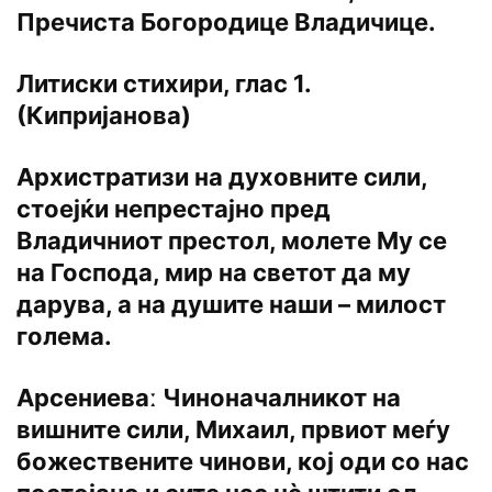
Пречиста Богородице Владичице.
Литиски стихири, глас 1.
(Кипријанова)
Архистратизи на духовните сили,
стоејќи непрестајно пред
Владичниот престол, молете Му се
на Господа, мир на светот да му
дарува, а на душите наши – милост
голема.
Арсениеваː Чиноначалникот на
вишните сили, Михаил, првиот меѓу
божествените чинови, кој оди со нас