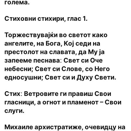
голема.
Стиховни стихири, глас 1.
Торжествувајќи во светот како
ангелите, на Бога, Кој седи на
престолот на славата, да Му ја
запееме песнаваː Свет си Оче
небесни; Свет си Слове, со Него
едносушни; Свет си и Духу Свети.
Стихː Ветровите ги правиш Свои
гласници, а огнот и пламенот – Свои
слуги.
Михаиле архистратиже, очевидцу на