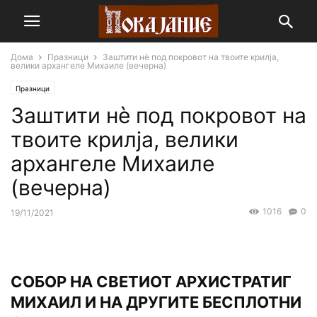
Дома
Празници
Заштити нѐ под покровот на твоите крилја,
велики архангеле Михаиле (вечерна)
Празници
Заштити нѐ под покровот на
твоите крилја, велики
архангеле Михаиле
(вечерна)
1016
0
19/11/2021
СОБОР НА СВЕТИОТ АРХИСТРАТИГ
МИХАИЛ И НА ДРУГИТЕ БЕСПЛОТНИ