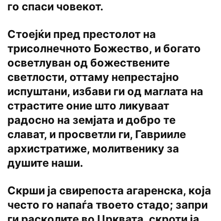
го спаси човекот.
Стоејќи пред престолот на
трисолнечното Божество, и богато
осветлуван од божествените
светлости, оттаму непрестајно
испуштани, избави ги од маглата на
страстите оние што ликуваат
радосно на земјата и добро те
слават, и просветли ги, Гаврииле
архистратиже, молитвенику за
душите наши.
Скрши ја свирепоста агаренска, која
често го напаѓа твоето стадо; запри
ги расколите во Црквата, скроти ја