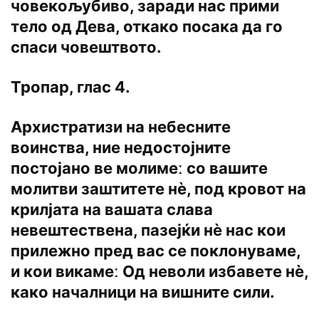
човекољубиво, заради нас прими
тело од Дева, откако посака да го
спаси човештвото.
Тропар, глас 4.
Архистратизи на небесните
воинства, ние недостојните
постојано ве молимеː со вашите
молитви заштитете нѐ, под кровот на
крилјата на вашата слава
невештествена, пазејќи нѐ нас кои
прилежно пред вас се поклонуваме,
и кои викамеː Од неволи избавете нѐ,
како началници на вишните сили.