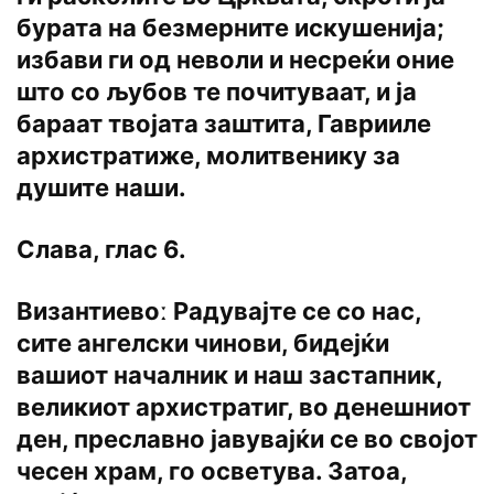
бурата на безмерните искушенија;
избави ги од неволи и несреќи оние
што со љубов те почитуваат, и ја
бараат твојата заштита, Гаврииле
архистратиже, молитвенику за
душите наши.
Слава, глас 6.
Византиевоː Радувајте се со нас,
сите ангелски чинови, бидејќи
вашиот началник и наш застапник,
великиот архистратиг, во денешниот
ден, преславно јавувајќи се во својот
чесен храм, го осветува. Затоа,