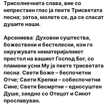
Трисолнечната слава, вие со
непрестаен глас ја пеете Трисветата
песна; затоа, молете се, да се спасат
душите наши.
Арсениеваː Духовни суштества,
божествени и бестелесни, кои го
окружувате нематеријалниот
престол на вашиот Господ Бог, со
пламени усни Му ја пеете трисветата
песнаː Свети Боже – беспочетни
Отче; Свети Крепки – собеспочетни
Сине; Свети Бесмртни – едносуштен
Душе, заедно со Отецот и Синот
прославуван.