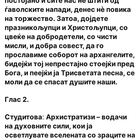
постојано и сите нас нѐ штити од
ѓаволските напади, денес нѐ повика
на торжество. Затоа, дојдете
празникољупци и Христољупци, со
цвеќе на добродетели, со чисти
мисли, и добра совест, да го
прославиме соборот на архангелите,
бидејќи тој непрестајно стоејќи пред
Бога, и пеејќи ја Трисветата песна, се
моли да се спасат душите наши.
Глас 2.
Студитоваː Архистратизи – водачи
на духовните сили, кои ја
осветлувате вселената со зраците на