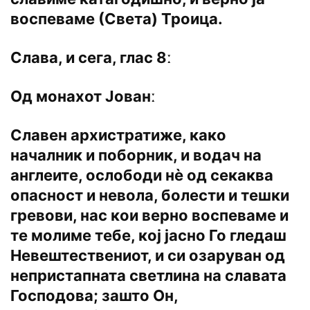
воспеваме (Света) Троица.
Слава, и сега, глас 8ː
Од монахот Јованː
Славен архистратиже, како
началник и поборник, и водач на
англеите, ослободи нѐ од секаква
опасност и невола, болести и тешки
гревови, нас кои верно воспеваме и
те молиме тебе, кој јасно Го гледаш
Невештествениот, и си озаруван од
непристапната светлина на славата
Господова; зашто Он,