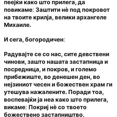
пеејќи како што прилега, да
повикамеː Заштити нѐ под покровот
на твоите крилја, велики архангеле
Михаиле.
И сега, богородиченː
Радувајте се со нас, сите девствени
чинови, зашто нашата застапница и
посредница, и покров, и големо
прибежиште, во денешен ден, во
нејзиниот чесен и божествен храм ги
утешува нажалените. Поради тоа,
воспевајќи ја неа како што прилега,
викамеː Покриј нѐ со твоето
божествено застапништво,