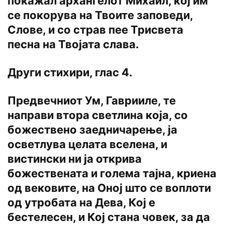
покажал архангелот Михаил, кој им
се покорува на Твоите заповеди,
Слове, и со страв пее Трисвета
песна на Твојата слава.
Други стихири, глас 4.
Предвечниот Ум, Гаврииле, те
направи втора светлина која, со
божествено заедничарење, ја
осветлува целата вселена, и
вистински ни ја открива
божествената и голема тајна, криена
од вековите, на Оној што се воплоти
од утробата на Дева, Кој е
бестелесен, и Кој стана човек, за да