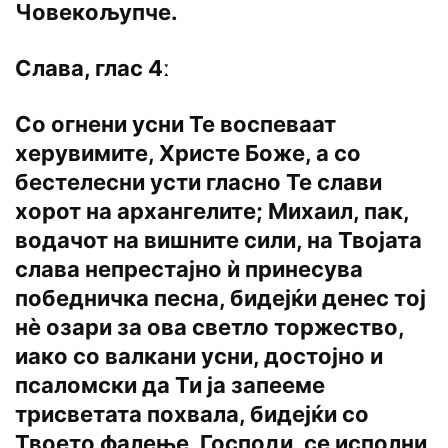
Човекољупче.
Слава, глас 4ː
Со огнени усни Те воспеваат
херувимите, Христе Боже, а со
бестелесни усти гласно Те слави
хорот на архангелите; Михаил, пак,
водачот на вишните сили, на Твојата
слава непрестајно ѝ принесува
победничка песна, бидејќи денес тој
нѐ озари за ова светло торжество,
иако со валкани усни, достојно и
псаломски да Ти ја запееме
трисветата похвала, бидејќи со
Твоето фалење, Господи, се исполни