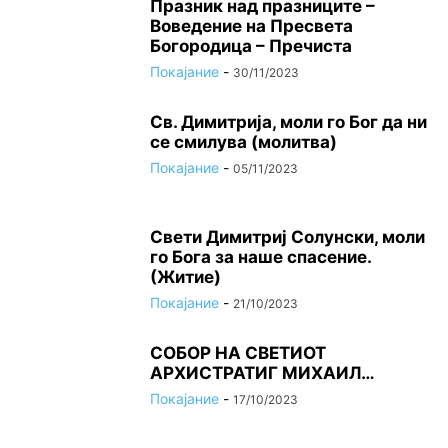
Празник над празниците –
Вoвeдeниe на Прeсвeта
Бoгoрoдица – Пречиста
Покајание
-
30/11/2023
Св. Димитрија, моли го Бог да ни
се смилува (молитва)
Покајание
-
05/11/2023
Свети Димитриј Солунски, моли
го Бога за наше спасение.
(Житие)
Покајание
-
21/10/2023
СОБОР НА СВЕТИОТ
АРХИСТРАТИГ МИХАИЛ…
Покајание
-
17/10/2023