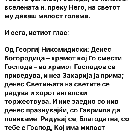
вселената и, преку Него, на светот
му даваш милост голема.
И сега, истиот гласː
Од Георгиј Никомидискиː Денес
Богородица – храмот кој Го смести
Господа – во храмот Господов се
приведува, и неа Захарија ја прима;
денес Светињата на светите се
радува и хорот ангелски
торжествува. И ние заедно со нив
денес празнувајќи, со Гавриила да
повикамеː Радувај се, Благодатна, со
тебе е Господ, Кој има милост