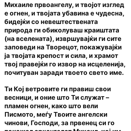
Михаиле првоангелу, и твојот изглед
е огнен, и твојата убавина е чудесна,
бидејќи со невештествената
природа ги обиколуваш краиштата
(на вселената), извршувајќи ги сите
заповеди на Творецот, покажувајќи
ја твојата крепост и сила, и храмот
твој правејќи го извор на исцеленија,
почитуван заради твоето свето име.
Ти Кој ветровите ги правиш свои
весници, и оние што Ти служат –
пламен огнен, како што вели
Писмото, меѓу Твоите ангелски
чинови, Господи, за првенец си го