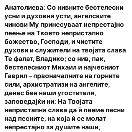
Анатолиеваː Со нивните бестелесни
усни и духовни усти, ангелските
чинови Му принесуваат непрестајно
пеење на Твоето непристапно
божество, Господи, и чистите
духови и служители на твојата слава
Те фалат, Владико; со нив, пак,
бестелесниот Михаил и најчесниот
Гаврил – првоначалните на горните
сили, архистратизи на ангелите,
денес беа наши угостители,
заповедајќи ниː На Твојата
непристапна слава да ѝ пееме песни
над песните, на која ѝ се молат
непрестајно за душите наши,