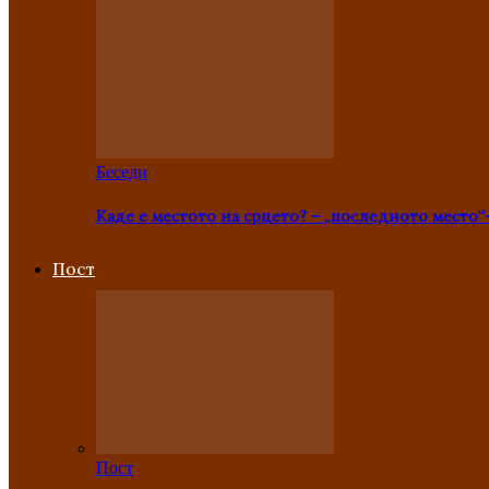
Беседи
Каде е местото на срцето? – „последното место“
Пост
Пост