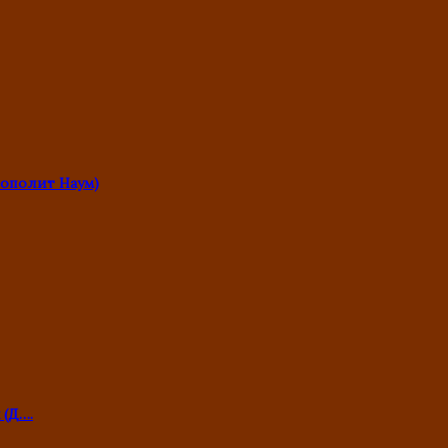
ополит Наум)
 (Д….