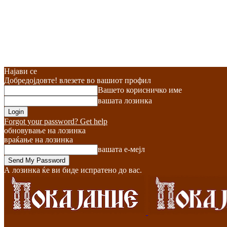
Најави се
Добредојдовте! влезете во вашиот профил
Вашето корисничко име
вашата лозинка
Forgot your password? Get help
обновување на лозинка
враќање на лозинка
вашата е-мејл
А лозинка ќе ви биде испратено до вас.