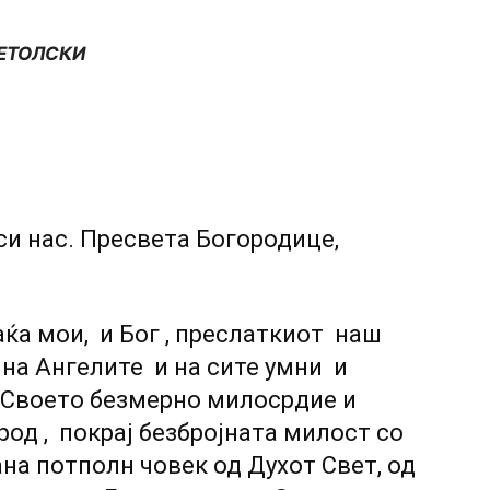
ЕТОЛСКИ
си нас. Пресвета Богородице,
аќа мои, и Бог , преслаткиот наш
 на Ангелите и на сите умни и
о Своето безмерно милосрдие и
од , покрај безбројната милост со
ана потполн човек од Духот Свет, од