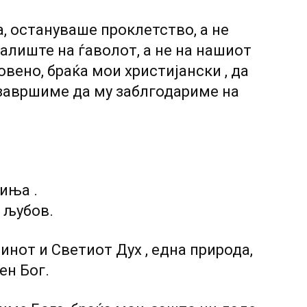
а, остануваше проклетство, а не
алиште на ѓаволот, а не на нашиот
вено, браќа мои христијански , да
 завршиме да му заблгодариме на
иња .
 љубов.
инот и Светиот Дух , една природа,
ен Бог.