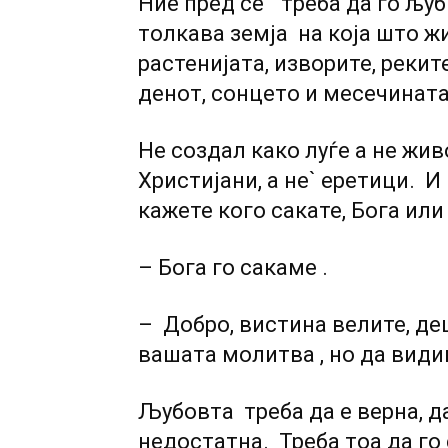
Ние пред се ` треба да го љу
толкава земја на која што ж
растенијата, изворите, реките
денот, сонцето и месечината
Не создал како луѓе а не жи
Христијани, а не` еретици. И
кажете кого сакате, Бога или
– Бога го сакаме .
– Добро, вистина велите, де
вашата молитва , но да види
Љубовта треба да е верна, д
недостатна. Треба тоа да го