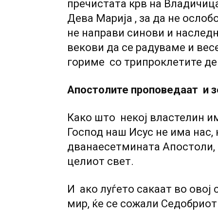
пречистата крв на Владичиц
Дева Марија , за да не ослоб
не направи синови и наследн
векови да се радуваме и весе
гориме со трипроклетите д
Апостолите проповедаат и зе
Како што некој властелин има
Господ наш Исус не има нас, к
дванаесетмината Апостоли, г
целиот свет.
И ако луѓето сакаат во овој 
мир, ќе се сожали Седобриот 