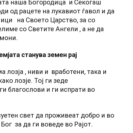
ата наша Богородица и Секогаш
оди од рацете на лукавиот ѓавол и да
ици на Своето Царство, за со
лиме со Светите Ангели , а не да
емони.
мјата станува земен рај
 лозја , ниви и вработени, така и
ако лозје. Тој ги зеде
и благослови и ги испрати во
суетен свет да проживеат добро и во
Бог за да ги воведе во Рајот.