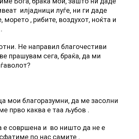
биме Бога, браќа мои, зашто ни даде
ивеат илјадници луѓе, ни ги даде
, морето , рибите, воздухот, ноќта и
.
вотни. Не направил благочестиви
 ве прашувам сега, браќа, да ми
 ѓаволот?
ца мои благоразумни, да ме засолни
ме прво каква е таа љубов .
а е совршена и во ништо да не е
 сфатиме по нас самите .