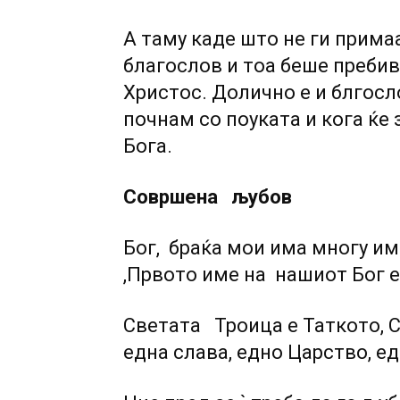
А таму каде што не ги прима
благослов и тоа беше пребив
Христос. Долично е и блгосло
почнам со поуката и кога ќе
Бога.
Совршена љубов
Бог, браќа мои има многу им
,Првото име на нашиот Бог е
Светата Троица е Таткото, С
една слава, едно Царство, ед