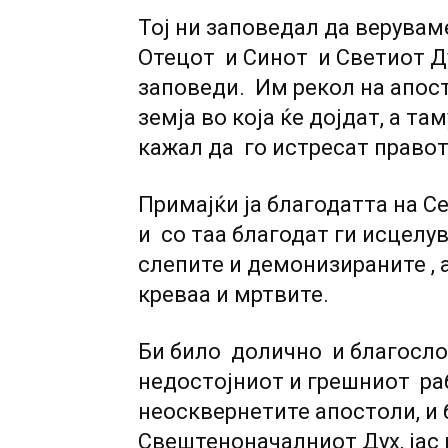
Тој ни заповедал да верувам
Отецот и Синот и Светиот Д
заповеди. Им рекол на апост
земја во која ќе дојдат, а т
кажал да го истресат правот 
Примајќи ја благодатта на С
и со таа благодат ги исцелув
слепите и демонизираните , 
креваа и мртвите.
Би било долично и благослов
недостојниот и грешниот раб
неосквернетите апостоли, и 
Свештеноначалниот Дух, јас 