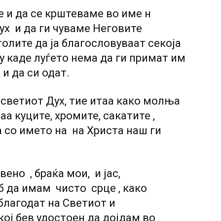
е и да се крштеваме во име н
ух и да ги чуваме Неговите
олите да ја благословуваат секоја
аму каде луѓето нема да ги примат им
и да си одат.
есветиот Дух, тие итаа како молња
аа куците, хромите, сакатите ,
а со името на на Христа наш ги
ено , браќа мои, и јас,
 да имам чисто срце , како
благодат на Светиот и
кој бев удостоен да дојдам во