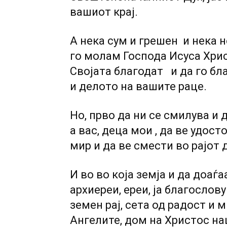
вашиот крај.
А нека сум и грешен и нека 
го молам Господа Исуса Хрис
Својата благодат и да го бл
и делото на вашите раце.
Но, прво да ни се смилува и 
а вас, деца мои , да ве удос
мир и да ве смести во рајот 
И во во која земја и да доаѓ
архиереи, ереи, ја благослов
земен рај, сета од радост и 
Ангелите, дом на Христос на