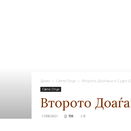
Дома
Свети Отци
Второто Доаѓање и Судот 
Свети Отци
Второто Доаѓа
17/08/2021
708
0