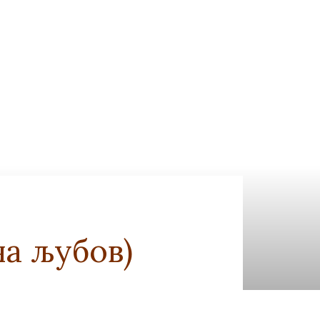
а љубов)