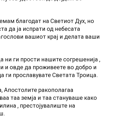
немам благодат на Светиот Дух, но
та да ја испрати од небесата
агослови вашиот крај и делата ваши
да ни ги прости нашите согрешенија ,
тои и овде да проживеете во добро и
да ги прославувате Светата Троица.
аа, Апостолите ракополагаа
уваа таа земја и таа стануваше како
милина , престојувалиште на
ш.