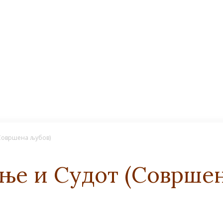
(Совршена љубов)
ње и Судот (Совршен