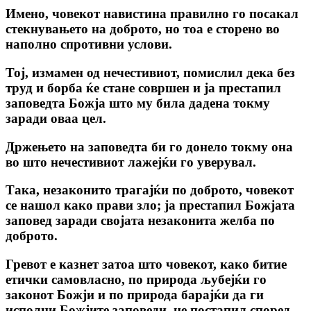
Имено, човекот навистина правилно го посакал
стекнувањето на доброто, но тоа е сторено во
наполно спротивни услови.
Тој, измамен од нечестивиот, помислил дека без
труд и борба ќе стане совршен и ја престапил
заповедта Божја што му била дадена токму
заради оваа цел.
Држењето на заповедта би го донело токму она
во што нечестивиот лажејќи го уверувал.
Така, незаконито трагајќи пo доброто, човекот
се нашол како прави зло; ја престапил Божјата
заповед заради својата незаконита желба по
доброто.
Гревот е казнет затоа што човекот, како битие
етички самовласно, пo природа љубејќи го
законот Божји и по природа барајќи да ги
исполни Божјите заповеди, не постапил според