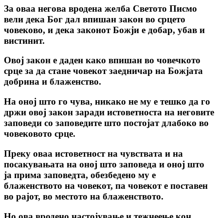
За оваа негова вродена желба Светото Писмо
вели дека Бог дал впишан закон во срцето
човеково, и дека законот Божји е добар, убав и
вистинит.
Овој закон е даден како впишан во човечкото
срце за да стане човекот заедничар на Божјата
добрина и блаженство.
На оној што го чува, никако не му е тешко да го
држи овој закон заради истоветноста на неговите
заповеди co заповедите што постојат длабоко во
човековото срце.
Преку оваа истоветност на чувствата и на
посакувањата на оној што заповеда и оној што
ja прима заповедта, обезбедено му е
блаженството на човекот, па човекот е поставен
во рајот, во местото на блаженството.
Но ова вродено настојување и тежнеење кон