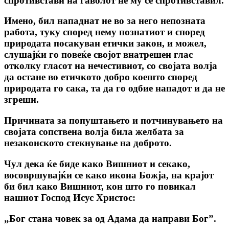
спротивстави на ѓаволот не му се спротивставил.
Имено, бил нападнат не во за него непозната
работа, туку според нему познатиот и според
природата посакуван етички закон, и можел,
слушајќи го повеќе својот внатрешен глас
отколку гласот на нечестивиот, co својата волја
да остане во етичкото добро коешто според
природата го сака, та да го одбие нападот и да не
згреши.
Причината за попуштањето и потчинувањето на
својата сопствена волја била желбата за
незаконското стекнување на доброто.
Чул дека ќе биде како Вишниот и секако,
восовршувајќи се како икона Божја, на крајот
би бил како Вишниот, кон што го повикал
нашиот Господ Исус Христос:
„Бог стана човек за од Адама да направи Бог”
.