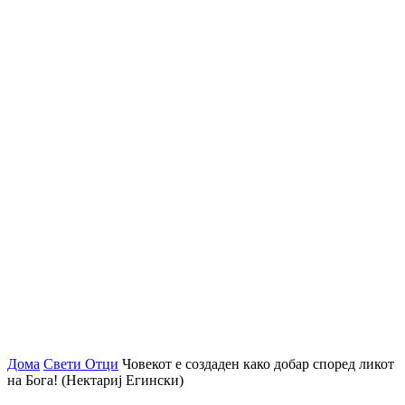
Дома
Свети Отци
Човекот е создаден како добар според ликот
на Бога! (Нектариј Егински)