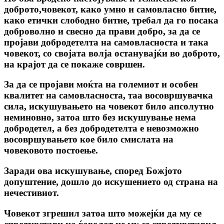
доброто,човекот, како умно и самовласно битие,
како етички слободно битие, требал да го посака
доброволно и свесно да прави добро, за да се
пројави добродетелта на самовласноста и така
човекот, co својата волја останувајќи во доброто,
на крајот да се покаже совршен.
За да се пројави моќта на големиот и особен
квалитет на самовласноста, таа восовршувачка
сила, искушувањето на човекот било апсолутно
неминовно, затоа што без искушување нема
добродетел, а без добродетелта е невозможно
восовршувањето кое било смислата на
човековото постоење.
Заради ова искушување, според Божјото
допуштение, дошло до искушението од страна на
нечестивиот.
Човекот згрешил затоа што можејќи да му се