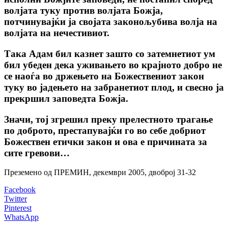
волјата туку против волјата Божја,
потчинувајќи ја својата законољубива волја на
волјата на нечестивиот.
Така Адам бил казнет зашто co затемнетиот ум
бил убеден дека уживањето во крајното добро не
се наоѓа во држењето на Божествениот закон
туку во јадењето на забранетиот плод, и свесно ја
прекршил заповедта Божја.
Значи, тој згрешил преку прелестното трагање
по доброто, престапувајќи го во себе добриот
Божествен етички закон и ова е причината за
сите гревови…
Преземено од ПРЕМИН, декември 2005, двоброј 31-32
Facebook
Twitter
Pinterest
WhatsApp