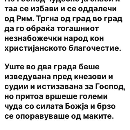
таа се избави и се оддалечи
од Рим. Тргна од град во град
да го обраќа тогашниот
незнабожечки народ кон
христијанското благочестие.
Уште во два града беше
изведувана пред кнезови и
судии и истизавана за Господ,
но притоа вршеше големи
чуда со силата Божја и брзо
се опоравуваше од маките.