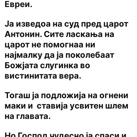
Евреи.
Ја изведоа на суд пред царот
Антонин. Сите ласкања на
царот не помогнаа ни
најмалку да ја поколебаат
Божјата слугинка во
вистинитата вера.
Тогаш ја подложија на огнени
маки и ставија усвитен шлем
на главата.
Но Господ чудесно ја спаси и