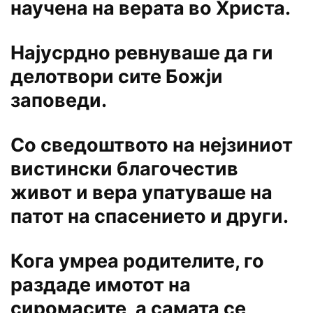
научена на верата во Христа.
Најусрдно ревнуваше да ги
делотвори сите Божји
заповеди.
Со сведоштвото на нејзиниот
вистински благочестив
живот и вера упатуваше на
патот на спасението и други.
Кога умреа родителите, го
раздаде имотот на
сиромасите, а самата се