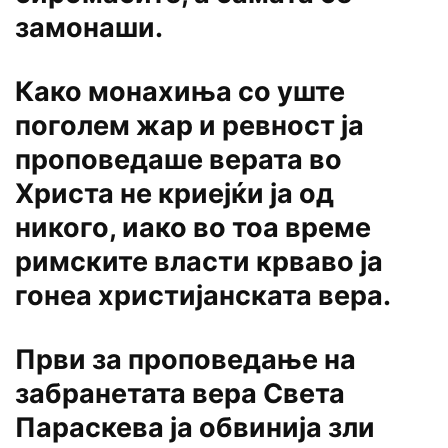
замонаши.
Како монахиња со уште
поголем жар и ревност ја
проповедаше верата во
Христа не криејќи ја од
никого, иако во тоа време
римските власти крваво ја
гонеа христијанската вера.
Први за проповедање на
забранетата вера Света
Параскева ја обвинија зли