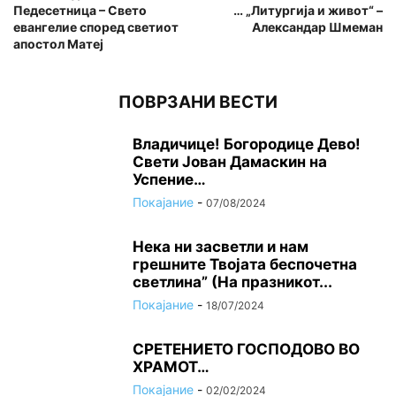
Педесетница – Свето
… „Литургија и живот“ –
евангелие според светиот
Александар Шмеман
апостол Матеј
ПОВРЗАНИ ВЕСТИ
Владичице! Богородице Дево!
Свети Јован Дамаскин на
Успение…
Покајание
-
07/08/2024
Нека ни засветли и нам
грешните Твојата беспочетна
светлина” (На празникот...
Покајание
-
18/07/2024
СРЕТЕНИЕТО ГОСПОДОВО ВО
ХРАМОТ…
Покајание
-
02/02/2024