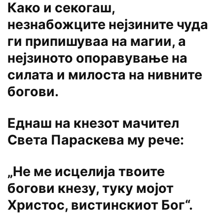
Како и секогаш,
незнабожците нејзините чуда
ги припишуваа на магии, а
нејзиното опоравување на
силата и милоста на нивните
богови.
Еднаш на кнезот мачител
Света Параскева му рече:
„Не ме исцелија твоите
богови кнезу, туку мојот
Христос, вистинскиот Бог“.