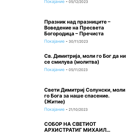
Покајание
-
05/12/2023
Празник над празниците –
Вoвeдeниe на Прeсвeта
Бoгoрoдица – Пречиста
Покајание
-
30/11/2023
Св. Димитрија, моли го Бог да ни
се смилува (молитва)
Покајание
-
05/11/2023
Свети Димитриј Солунски, моли
го Бога за наше спасение.
(Житие)
Покајание
-
21/10/2023
СОБОР НА СВЕТИОТ
АРХИСТРАТИГ МИХАИЛ…