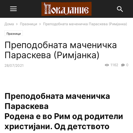
Дома
Празници
Преподобната маченичка Параскева (Римјанка)
Празници
Преподобната маченичка
Параскева (Римјанка)
1162
0
28/07/2021
Преподобната маченичка
Параскева
Родена е во Рим од родители
христијани. Од детството