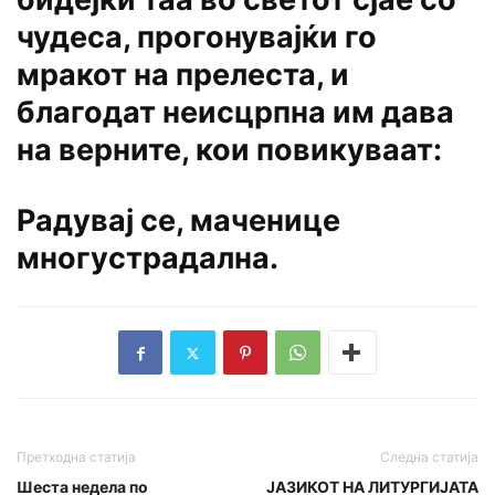
чудеса, прогонувајќи го
мракот на прелеста, и
благодат неисцрпна им дава
на верните, кои повикуваат:
Радувај се, маченице
многустрадална.
Претходна статија
Следна статија
Шеста недела по
ЈАЗИКОТ НА ЛИТУРГИЈАТА