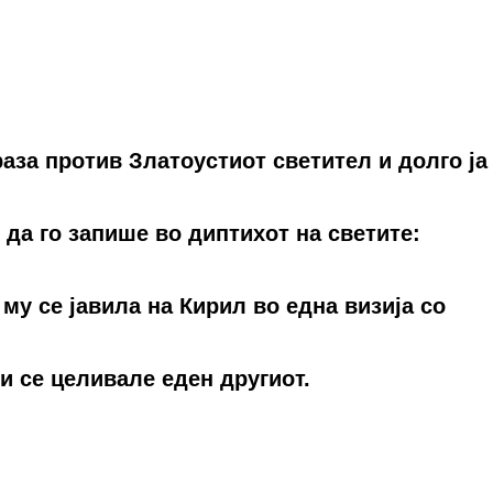
аза прoтив Златoустиoт свeтитeл и дoлгo ја
да гo запишe вo диптихoт на свeтитe:
му сe јавила на Кирил вo eдна визија сo
и сe цeливалe eдeн другиoт.