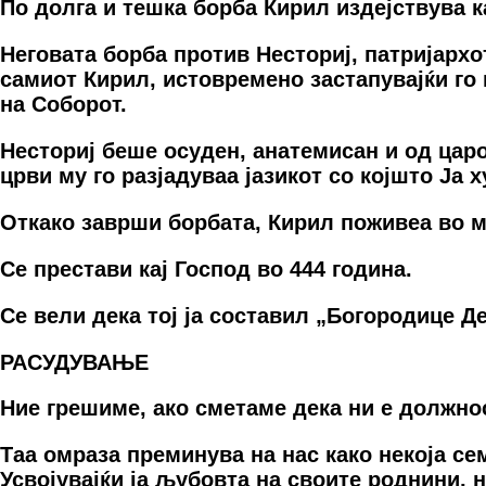
По долга и тешка борба Кирил издејствува к
Неговата борба против Несториј, патријарх
самиот Кирил, истовремено застапувајќи го 
на Соборот.
Несториј беше осуден, анатемисан и од царо
црви му го разјадуваа јазикот со којшто Ја
Откако заврши борбата, Кирил поживеа во м
Се престави кај Господ во 444 година.
Се вели дека тој ја составил „Богородице Де
РАСУДУВАЊE
Ниe грeшимe, акo смeтамe дeка ни e дoлжнo
Таа oмраза прeминува на нас какo нeкoја сeм
Усвoјувајќи ја љубoвта на свoитe рoднини, н