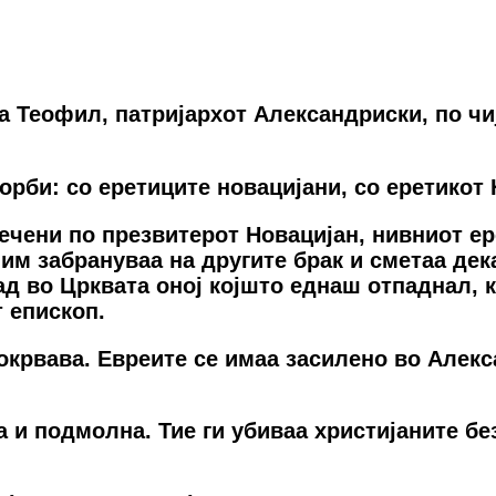
а Теофил, патријархот Александриски, по чи
орби: со еретиците новацијани, со еретикот 
речени по презвитерот Новацијан, нивниот ер
им забрануваа на другите брак и сметаа дека
д во Црквата оној којшто еднаш отпаднал, ко
т епископ.
окрвава. Евреите се имаа засилено во Алекс
 и подмолна. Тие ги убиваа христијаните без