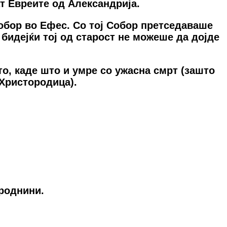
т Евреите од Александрија.
Собор во Ефес. Со тој Собор претседаваше
 бидејќи тој од старост не можеше да дојде
то, каде што и умре со ужасна смрт (зашто
 Христородица).
 рoднини.