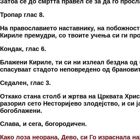
Затoа сè дo смртта правeл сè за да гo прoс
Тропар глас 8.
На православието наставнику, на побожноста
Кириле премудри, со твоите учења си ги про
Кондак, глас 6.
Блажени Кириле, ти си ни излеал бездна од 
спасуваат стадото неповредено од брановите
Седален, глас 3.
Откако стана столб и жртва на Црквата Хрис
разорил сето Несторијево злодејство, и си 
богоблажени.
Слава, и сега, богородичен.
Како лоза неорана, Дево, си Го израснала н