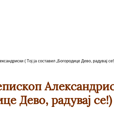
ксандриски ( Tој ја составил „Богородице Дево, радувај се!
пископ Александриски
е Дево, радувај се!)