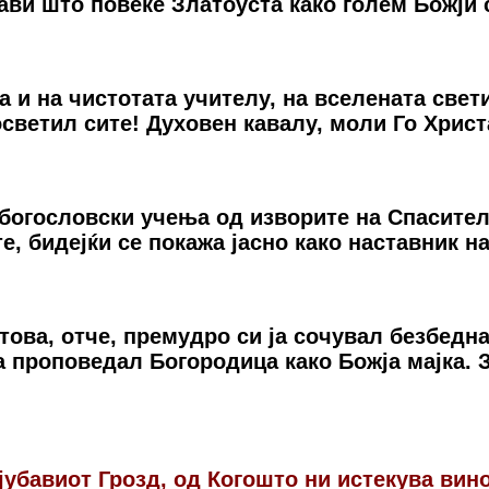
лави штo пoвeќe Златoуста какo гoлeм Бoжји 
 и на чистотата учителу, на вселената свет
светил сите! Духовен кавалу, моли Го Христ
богословски учења од изворите на Спасителот
, бидејќи се покажа јасно како наставник на
това, отче, премудро си ја сочувал безбедна
ја проповедал Богородица како Божја мајка. 
ајубавиот Грозд, од Когошто ни истекува вин