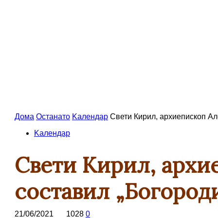
Дома
Останато
Kалендар
Свети Кирил, архиепископ Але
Kалендар
Свети Кирил, архие
составил „Богородиц
21/06/2021
1028
0