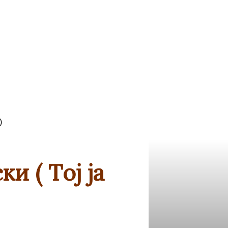
)
 ( Tој ја