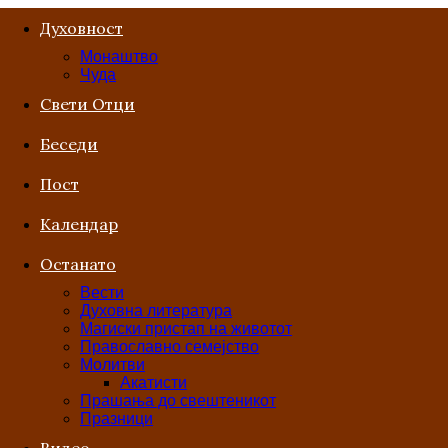
Духовност
Монаштво
Чуда
Свети Отци
Беседи
Пост
Kалендар
Останато
Вести
Духовна литература
Магиски пристап на животот
Православно семејство
Молитви
Акатисти
Прашања до свештеникот
Празници