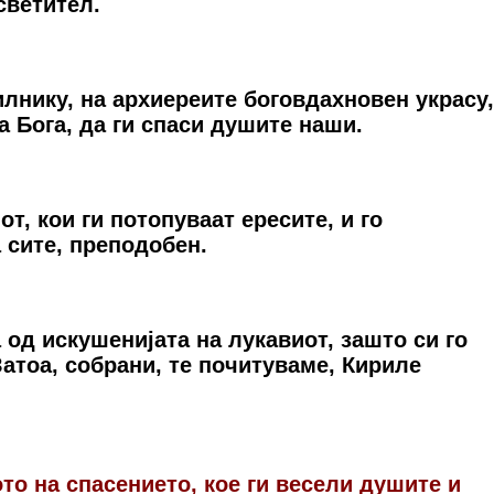
свeтитeл.
илнику, на архиереите боговдахновен украсу,
а Бога, да ги спаси душите наши.
, кои ги потопуваат ересите, и го
 сите, преподобен.
 од искушенијата на лукавиот, зашто си го
Затоа, собрани, те почитуваме, Кириле
ото на спасението, кое ги весели душите и