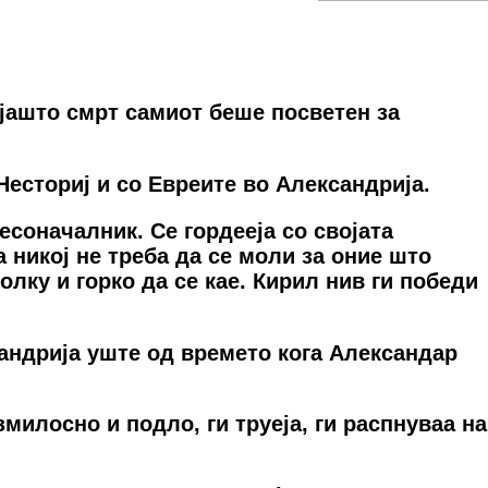
јашто смрт самиот беше посветен за
Несториј и со Евреите во Александрија.
есоначалник. Се гордееја со својата
 никој не треба да се моли за оние што
лку и горко да се кае. Кирил нив ги победи
андрија уште од времето кога Александар
милосно и подло, ги труеја, ги распнуваа на