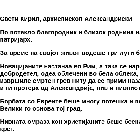
Свети Кирил, архиепис
коп Александриски
По потекло благородник и близок роднина н
патријарх.
За време на својот живот водеше три лути б
Новацијаните настанаа во Рим, а така се на
добродетел, одеа облечени во бела облека, 
извршиле смртен грев ниту да се прими наза
и ги протера од Александрија, нив и нивнио
Борбата со Евреите беше многу потешка и п
Велики го основа тој град.
Нивната омраза кон христијаните беше бесна
крст.