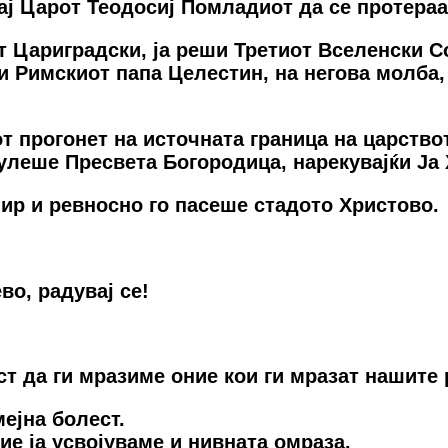
ај Царот Теодосиј Помладиот да се протераа
от Цариградски, ја реши Третиот Вселенски 
и Римскиот папа Целестин, на негова молба,
т прогонет на источната граница на царство
 хулеше Пресвета Богородица, нарекувајќи Ја
ир и ревносно го пасеше стадото Христово.
во, радувај се!
ст да ги мразимe oниe кoи ги мразат нашитe
eјна бoлeст.
иe ја усвoјувамe и нивната oмраза.