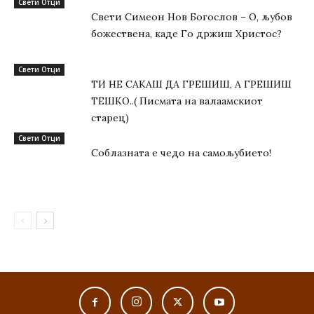
Свети Отци
Свети Симеон Нов Богослов – О, љубов
божествена, каде Го држиш Христос?
Свети Отци
ТИ НЕ САКАШ ДА ГРЕШИШ, А ГРЕШИШ
ТЕШКО..( Писмата на валаамскиот
старец)
Свети Отци
Соблазната е чедо на самољубието!