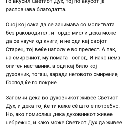
Го вкусил Светиот Дух, тој по вкусот ја
распознава благодатта.
Оној кој сака да се занимава со молитвата
без раководител, и гордо мисли дека може
да се научи од книги, и не оди кај својот
Старец, тој веќе наполу е во прелест. А пак,
на смирениот, му помага Господ. И иако нема
опитен наставник, а оди кај било кој
духовник, тогаш, заради неговото смирение,
Господ ќе го покрие.
Запомни дека во духовникот живее Светиот
Дух, и дека тој ќе ти каже сè што е потребно.
Но, ако помислиш дека духовникот живее
небрежно, и како може Светиот Дух да живее