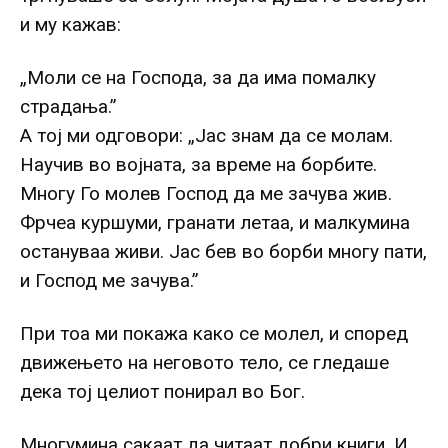
и му кажав:
„Моли се на Господа, за да има помалку
страдања.”
А тој ми одговори: „Јас знам да се молам.
Научив во војната, за време на борбите.
Многу Го молев Господ да ме зачува жив.
Фрчеа куршуми, гранати летаа, и малкумина
остануваа живи. Јас бев во борби многу пати,
и Господ ме зачува.”
При тоа ми покажа како се молел, и според
движењето на неговото тело, се гледаше
дека тој целиот понирал во Бог.
Многумина сакаат да читаат добри книги. И