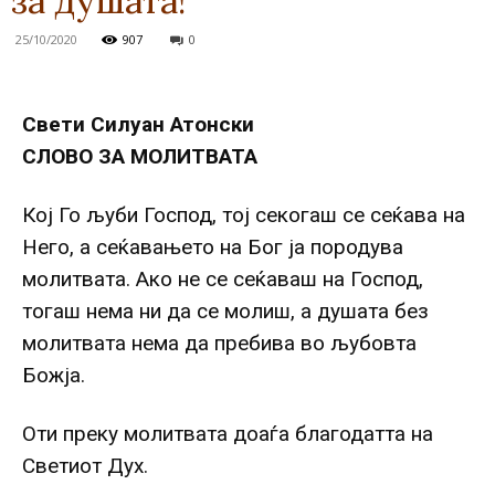
за душата!
25/10/2020
907
0
Свети Силуан Атонски
СЛОВО ЗА МОЛИТВАТА
Кој Го љуби Господ, тој секогаш се сеќава на
Него, а сеќавањето на Бог ја породува
молитвата. Ако не се сеќаваш на Господ,
тогаш нема ни да се молиш, а душата без
молитвата нема да пребива во љубовта
Божја.
Оти преку молитвата доаѓа благодатта на
Светиот Дух.