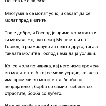
Но, тоа не е за сите.
Многумина се молат усно, и сакаат да се
молат пред книгите.
Тоа е добро, и Господ ја прима молитвата и
ги милува. Но, ако некој Му се моли на
Господ, а размислува за нешто друго, тогаш
таквата молитва Господ нема да ја услиши.
Кој се моли по навика, кај него нема промени
во молитвата. А кој се моли усрдно, кај него
има промени во молитвата: борба со
непријателот, борба со самиот себеси, со
страстите, борба со луѓето.
И во сè треба да се биде мажествен.