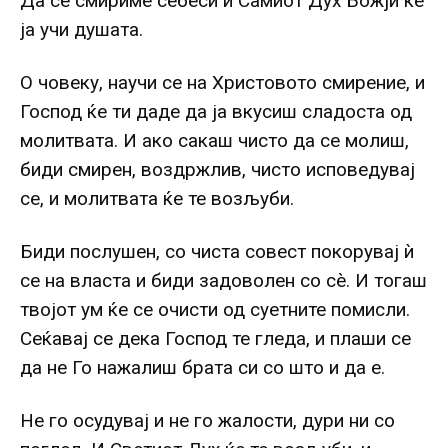
Да се смириме себеси и Самиот Дух Божји ќе
ја учи душата.
О човеку, научи се на Христовото смирение, и
Господ ќе ти даде да ја вкусиш сладоста од
молитвата. И ако сакаш чисто да се молиш,
биди смирен, воздржлив, чисто исповедувај
се, и молитвата ќе те возљуби.
Биди послушен, со чиста совест покорувај ѝ
се на власта и биди задоволен со сè. И тогаш
твојот ум ќе се очисти од суетните помисли.
Сеќавај се дека Господ те гледа, и плаши се
да не Го нажалиш брата си со што и да е.
Не го осудувај и не го жалости, дури ни со