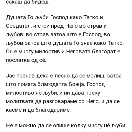
сакаш да бидеш.
Душата Го љуби Господ како Татко и
Создател, и стои пред Него во страв и
љубов: во страв затоа што е Господ, во
љубов затоа што душата Го знае како Татко.
Он е многу милостив и Неговата благодат е
послатка од сè.
Јас познав дека е лесно да се молиш, затоа
што помага благодатта Божја. Господ
милостиво нè љуби, и ни дава преку
молитвата да разговараме со Него, и да се
каеме и да благодариме.
Не е можно да се опише колку многу нè љуби