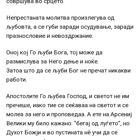
совршува во срцето.
Непрестаната молитва произлегува од
љубовта, а се губи заради осудување, заради
празнословие и невоздржание.
Оној кој Го љуби Бога, тој може да
размислува за Него дење и ноќе.
Затоа што да се љуби Бог не пречат никакви
работи.
Апостолите Го љубеа Господ, и светот не им
пречеше, иако тие се сеќаваа на светот и се
молеа за него и проповедаа. А ете на Арсениј
Велики му било кажано: “бегај од луѓето”, но
Духот Божји и во пустината нè учи да се