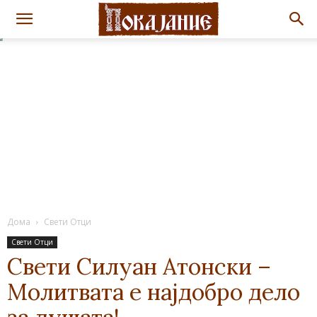
Дома
Свети Отци
Свети Отци
Свети Силуан Атонски –
Молитвата е најдобро дело