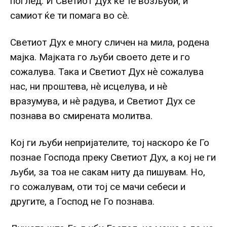
поглед. И Светиот Дух ќе те возљуби, и
самиот ќе ти помага во сè.
Светиот Дух е многу сличен на мила, родена
мајка. Мајката го љуби своето дете и го
сожалува. Така и Светиот Дух нè сожалува
нас, ни проштева, нè исцелува, и нè
вразумува, и нè радува, и Светиот Дух се
познава во смирената молитва.
Кој ги љуби непријателите, тој наскоро ќе Го
познае Господа преку Светиот Дух, а кој не ги
љуби, за тоа не сакам ниту да пишувам. Но,
го сожалувам, оти тој се мачи себеси и
другите, а Господ не Го познава.