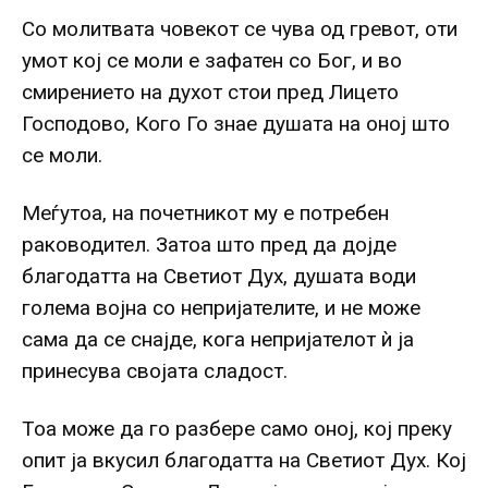
Со молитвата човекот се чува од гревот, оти
умот кој се моли е зафатен со Бог, и во
смирението на духот стои пред Лицето
Господово, Кого Го знае душата на оној што
се моли.
Меѓутоа, на почетникот му е потребен
раководител. Затоа што пред да дојде
благодатта на Светиот Дух, душата води
голема војна со непријателите, и не може
сама да се снајде, кога непријателот ѝ ја
принесува својата сладост.
Тоа може да го разбере само оној, кој преку
опит ја вкусил благодатта на Светиот Дух. Кој