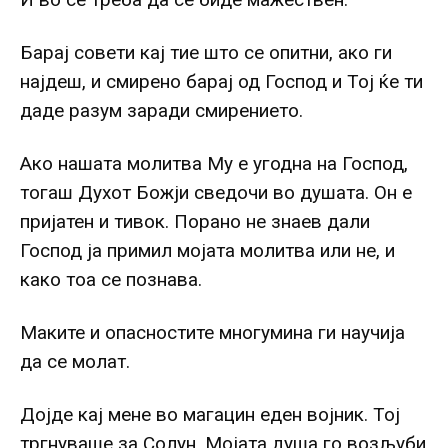
Барај совети кај тие што се опитни, ако ги
најдеш, и смирено барај од Господ и Тој ќе ти
даде разум заради смирението.
Ако нашата молитва Му е угодна на Господ,
тогаш Духот Божји сведочи во душата. Он е
пријатен и тивок. Порано не знаев дали
Господ ја примил мојата молитва или не, и
како тоа се познава.
Маките и опасностите многумина ги научија
да се молат.
Дојде кај мене во магацин еден војник. Тој
тргнуваше за Солун. Мојата душа го возљуби