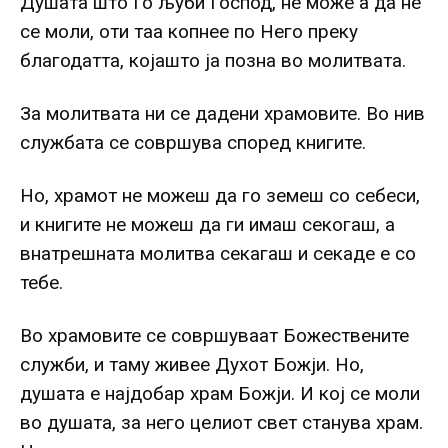
Душата што Го љуби Господ, не може а да не
се моли, оти таа копнее по Него преку
благодатта, којашто ја позна во молитвата.
За молитвата ни се дадени храмовите. Во нив
службата се совршува според книгите.
Но, храмот не можеш да го земеш со себеси,
и книгите не можеш да ги имаш секогаш, а
внатрешната молитва секагаш и секаде е со
тебе.
Во храмовите се совршуваат Божествените
служби, и таму живее Духот Божји. Но,
душата е најдобар храм Божји. И кој се моли
во душата, за него целиот свет станува храм.