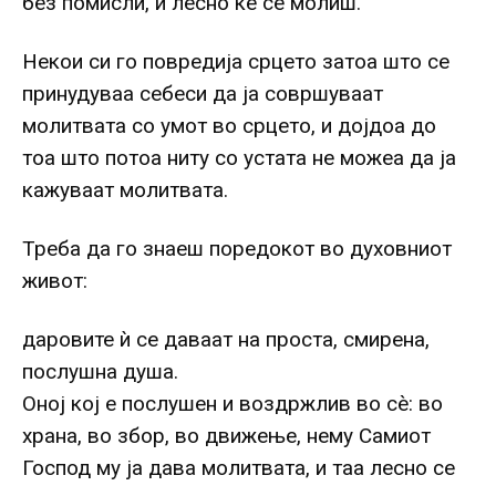
без помисли, и лесно ќе се молиш.
Некои си го повредија срцето затоа што се
принудуваа себеси да ја совршуваат
молитвата со умот во срцето, и дојдоа до
тоа што потоа ниту со устата не можеа да ја
кажуваат молитвата.
Треба да го знаеш поредокот во духовниот
живот:
даровите ѝ се даваат на проста, смирена,
послушна душа.
Оној кој е послушен и воздржлив во сè: во
храна, во збор, во движење, нему Самиот
Господ му ја дава молитвата, и таа лесно се