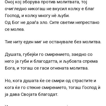
Оној кој зборува против молитвата, тој
очигледно никогаш не вкусил колку е благ
Господ, и колку многу нè љуби.
Од Бог не доаѓа зло. Сите светии непрестано
се молеа.
Тие ниту еден миг не останувале без молитва.
Душата, губејќи го смирението, заедно со
него ја губи и благодатта, и љубовта спрема
Бога, и тогаш се гаси огнената молитва.
Но, кога душата ќе се смири од страстите и
кога ќе го стекне смирението, тогаш Господ ѝ
ја дава Својата благодат.