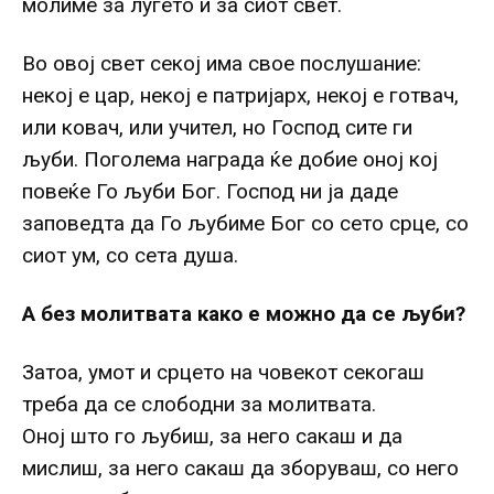
молиме за луѓето и за сиот свет.
Во овој свет секој има свое послушание:
некој е цар, некој е патријарх, некој е готвач,
или ковач, или учител, но Господ сите ги
љуби. Поголема награда ќе добие оној кој
повеќе Го љуби Бог. Господ ни ја даде
заповедта да Го љубиме Бог со сето срце, со
сиот ум, со сета душа.
А без молитвата како е можно да се љуби?
Затоа, умот и срцето на човекот секогаш
треба да се слободни за молитвата.
Оној што го љубиш, за него сакаш и да
мислиш, за него сакаш да зборуваш, со него