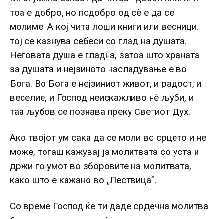
тоа е добро, но подобро од сè е да се
молиме. А кој чита лоши книги или весници,
тој се казнува себеси со глад на душата.
Неговата душа е гладна, затоа што храната
за душата и нејзиното насладување е во
Бога. Во Бога е нејзиниот живот, и радост, и
веселие, и Господ неискажливо нè љуби, и
таа љубов се познава преку Светиот Дух.
Ако твојот ум сака да се моли во срцето и не
може, тогаш кажувај ја молитвата со уста и
држи го умот во зборовите на молитвата,
како што е кажано во „Лествица”.
Со време Господ ќе ти даде срдечна молитва