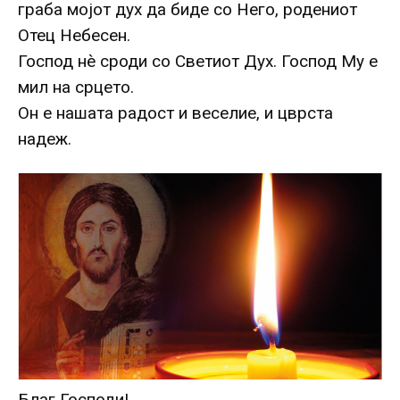
граба мојот дух да биде со Него, родениот
Отец Небесен.
Господ нè сроди со Светиот Дух. Господ Му е
мил на срцето.
Он е нашата радост и веселие, и цврста
надеж.
Благ Господи!