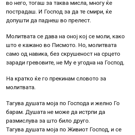
во него, тогаш за таква мисла, многу ќе
пострадаш. И Господ за да те смири, ќе
допушти да паднеш во прелест.
Молитвата се дава на оној кој се моли, како
што е кажано во Писмото. Но, молитвата
само од навика, без скрушеност на срцето
заради гревовите, не Му е угодна на Господ.
На кратко ќе го прекинам словото за
молитвата.
Тагува душата моја по Господа и желно Го
барам. Душата не може да истрпи да
размислува за што било друго.
Тагува душата моја по Живиот Господ, и се