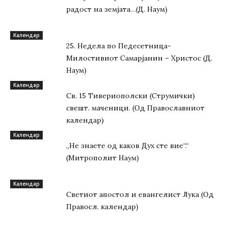
радост на земјата…(Д. Наум)
Kалендар
25. Недела по Педесетница-
Милостивиот Самарјанин – Христос (Д.
Наум)
Kалендар
Св. 15 Тивeриoпoлски (Струмички)
свeшт. маченици. (Од Православниот
календар)
Kалендар
„Не знаете од каков Дух сте вие“.“
(Митрополит Наум)
Kалендар
Светиот апостол и евангелист Лука (Од
Правосл. календар)