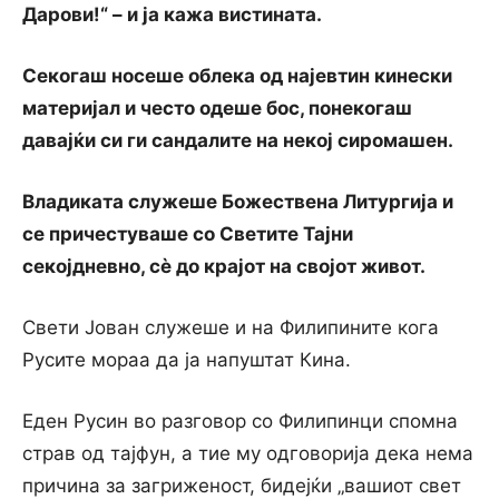
Дарови!“ – и ја кажа вистината.
Секогаш носеше облека од најевтин кинески
материјал и често одеше бос, понекогаш
давајќи си ги сандалите на некој сиромашен.
Владиката служеше Божествена Литургија и
се причестуваше со Светите Тајни
секојдневно, сè до крајот на својот живот.
Свети Јован служеше и на Филипините кога
Русите мораа да ја напуштат Кина.
Еден Русин во разговор со Филипинци спомна
страв од тајфун, а тие му одговорија дека нема
причина за загриженост, бидејќи „вашиот свет