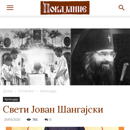
Дома
Останато
Kалендар
Kалендар
Свети Јован Шангајски
29/06/2020
765
0