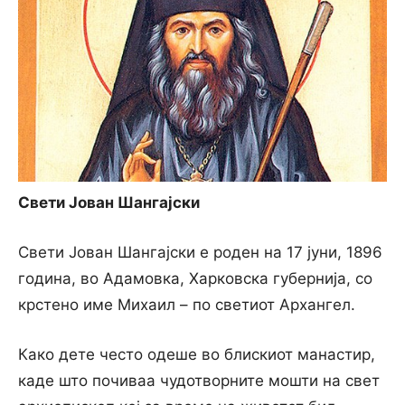
Свети Јован Шангајски
Свети Јован Шангајски е роден на 17 јуни, 1896
година, во Адамовка, Харковска губернија, со
крстено име Михаил – по светиот Архангел.
Како дете често одеше во блискиот манастир,
каде што почиваа чудотворните мошти на свет