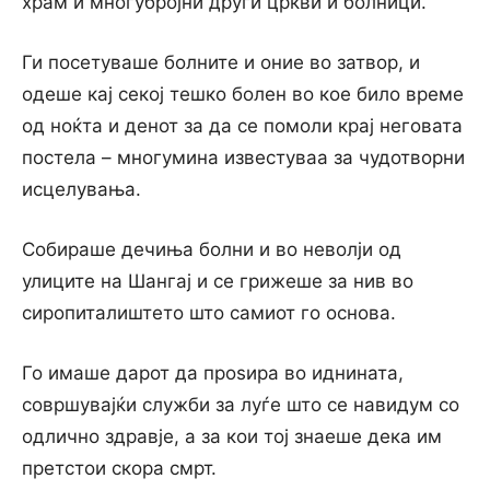
храм и многубројни други цркви и болници.
Ги посетуваше болните и оние во затвор, и
одеше кај секој тешко болен во кое било време
од ноќта и денот за да се помоли крај неговата
постела – многумина известуваа за чудотворни
исцелувања.
Собираше дечиња болни и во неволји од
улиците на Шангај и се грижеше за нив во
сиропиталиштето што самиот го основа.
Го имаше дарот да проѕира во иднината,
совршувајќи служби за луѓе што се навидум со
одлично здравје, а за кои тој знаеше дека им
претстои скора смрт.