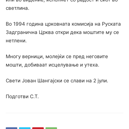
светлина.
Во 1994 година црковната комисија на Руската
Задгранична Црква откри дека моштите му се
нетлени.
Многу верници, молејќи се пред неговите
мошти, добиваат исцелување и утеха.
Свети Јован Шангајски се слави на 2 јули.
Подготви С.Т.