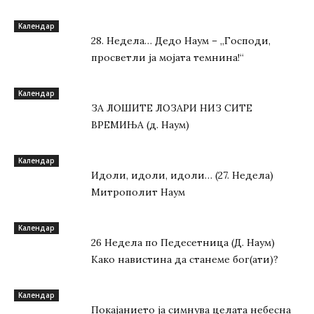
Kалендар
28. Недела… Дедо Наум – „Господи,
просветли ја мојата темнина!“
Kалендар
ЗА ЛОШИТЕ ЛОЗАРИ НИЗ СИТЕ
ВРЕМИЊА (д. Наум)
Kалендар
Идоли, идоли, идоли… (27. Недела)
Митрополит Наум
Kалендар
26 Недела по Педесетница (Д. Наум)
Како навистина да станеме бог(ати)?
Kалендар
Покајанието ја симнува целата небесна