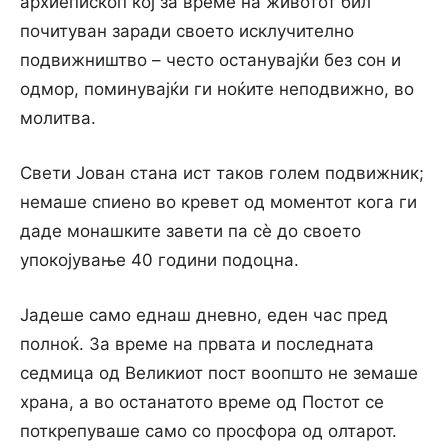
архиепископ кој за време на животот бил
почитуван заради своето исклучително
подвижништво – често останувајќи без сон и
одмор, поминувајќи ги ноќите неподвижно, во
молитва.
Свети Јован стана ист таков голем подвижник;
немаше спиено во кревет од моментот кога ги
даде монашките завети па сè до своето
упокојување 40 години подоцна.
Јадеше само еднаш дневно, еден час пред
полноќ. За време на првата и последната
седмица од Великиот пост воопшто не земаше
храна, а во останатото време од Постот се
поткрепуваше само со просфора од олтарот.