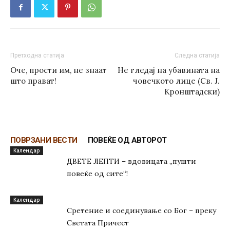
Претходна статија
Следна статија
Оче, прости им, не знаат
He гледај на убавината на
што прават!
човечкото лице (Св. Ј.
Кронштадски)
ПОВРЗАНИ ВЕСТИ
ПОВЕЌЕ ОД АВТОРОТ
Kалендар
ДВЕТЕ ЛЕПТИ – вдовицата „пушти
повеќе од сите“!
Kалендар
Сретение и соединување со Бог – преку
Светата Причест