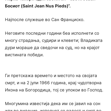
Босиот (Saint Jean Nus Pieds)“.
Најпосле служеше во Сан Франциско.
Неговите последни години беа исполнети со
многу страдања, судири и клевети; Владиката
дури мораше да сведочи на суд, но на крајот
вистината победи.
Ги претскажа времето и местото на својата
смрт, и на 2 јули 1966 година, крај чудотворна
Икона на Богородица, тој се упокои во Господ.
Многумина известија дека им се јавил на сон
или во видение, исполнет со радост и сиот во