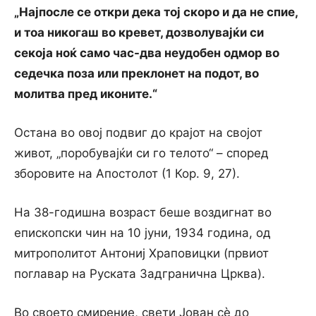
„Најпосле се откри дека тој скоро и да не спие,
и тоа никогаш во кревет, дозволувајќи си
секоја ноќ само час-два неудобен одмор во
седечка поза или преклонет на подот, во
молитва пред иконите.“
Остана во овој подвиг до крајот на својот
живот, „поробувајќи си го телото“ – според
зборовите на Апостолот (1 Кор. 9, 27).
На 38-годишна возраст беше воздигнат во
епископски чин на 10 јуни, 1934 година, од
митрополитот Антониј Храповицки (првиот
поглавар на Руската Задгранична Црква).
Во своето смирение, свети Јован сè до