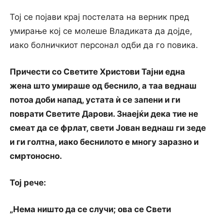
Тој се појави крај постелата на верник пред
умирање кој се молеше Владиката да дојде,
иако болничкиот персонал одби да го повика.
Причести со Светите Христови Тајни една
жена што умираше од беснило, а таа веднаш
потоа доби напад, устата ѝ се запени и ги
поврати Светите Дарови. Знаејќи дека тие не
смеат да се фрлат, свети Јован веднаш ги зеде
и ги голтна, иако беснилото е многу заразно и
смртоносно.
Тој рече:
„Нема ништо да се случи; ова се Свети