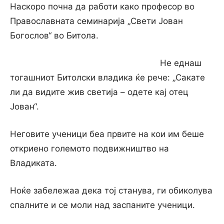
Наскоро почна да работи како професор во
Православната семинарија „Свети Јован
Богослов“ во Битола.
Не еднаш
тогашниот Битолски владика ќе рече: „Сакате
ли да видите жив светија – одете кај отец
Јован“.
Неговите ученици беа првите на кои им беше
откриено големото подвижништво на
Владиката.
Ноќе забележаа дека тој станува, ги обиколува
спалните и се моли над заспаните ученици.