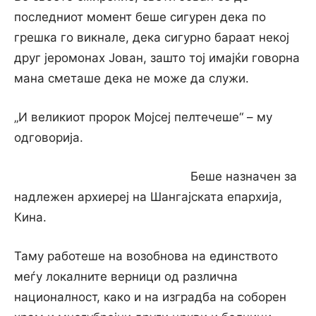
последниот момент беше сигурен дека по
грешка го викнале, дека сигурно бараат некој
друг јеромонах Јован, зашто тој имајќи говорна
мана сметаше дека не може да служи.
„И великиот пророк Мојсеј пелтечеше“ – му
одговорија.
Беше назначен за
надлежен архиереј на Шангајската епархија,
Кина.
Таму работеше на возобнова на единството
меѓу локалните верници од различна
националност, како и на изградба на соборен