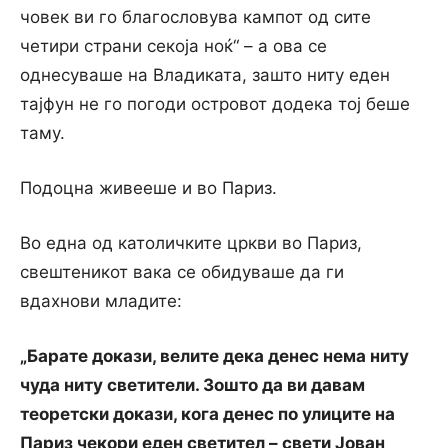
човек ви го благословува кампот од сите
четири страни секоја ноќ“ – а ова се
однесуваше на Владиката, зашто ниту еден
тајфун не го погоди островот додека тој беше
таму.
Подоцна живееше и во Париз.
Во една од католичките цркви во Париз,
свештеникот вака се обидуваше да ги
вдахнови младите:
„Барате докази, велите дека денес нема ниту
чуда ниту светители. Зошто да ви давам
теоретски докази, кога денес по улиците на
Париз чекори еден светител – свети Јован