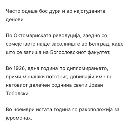
Често одеше бос дури и во најстудените
денови.
По Октомвриската револуција, заедно со
семејството најде засолниште во Белград, каде
што се запиша на Богословскиот факултет.
Во 1926, една година по дипломирањето,
прими монашки потстриг, добивајќи име по
неговиот далечен роднина свети Јован
Тоболски.
Во ноември истата година го ракоположија за
јеромонах.