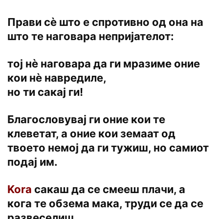
Прави сѐ што е спротивно од она на
што те наговара непријателот:
тој нѐ наговара да ги мразиме оние
кои нѐ навредиле,
но ти сакај ги!
Благословувај ги оние кои те
клеветат, a оние кои земаат од
твоето немој да ги тужиш, но самиот
подај им.
Kora
сакаш да се смееш плачи, a
кога те обзема мака, труди се да се
развеселиш.