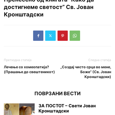
достигнеме светост” Св. Јован
Кронштадски
Претходна статија
Следна статија
Лечење со хомеопатија?
„Создај чисто срце во мене,
(Прашање до свештеникот)
Боже” (Св. Јован
Кронштадски)
ПОВРЗАНИ ВЕСТИ
ЗА ПОСТОТ – Свети Јован
Кронштадски