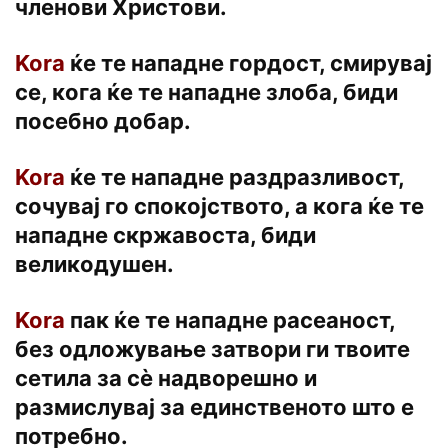
членови Христови.
Kora
ќе те нападне гордост, смирувај
се, кога ќе те нападне злоба, биди
посебно добар.
Kora
ќе те нападне раздразливост,
сочувај го спокојството, a кога ќе те
нападне скржавоста, биди
великодушен.
Kora
пак ќе те нападне расеаност,
без одложување затвори ги твоите
сетила за сѐ надворешно и
размислувај за единственото што e
потребно.