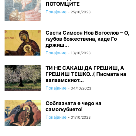
ПОТОМЦИТЕ
Покајание
-
25/10/2023
Свети Симеон Нов Богослов – О,
љубов божествена, каде Го
држиш...
Покајание
-
13/10/2023
ТИ НЕ САКАШ ДА ГРЕШИШ, А
ГРЕШИШ ТЕШКО..( Писмата на
валаамскиот...
Покајание
-
04/10/2023
Соблазната е чедо на
самољубието!
Покајание
-
01/10/2023