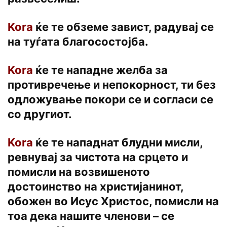
Kora
ќе те обземе завист, радувај се
на туѓата благосостојба.
Kora
ќе те нападне желба за
противречење и непокорност, ти без
одложување покори се и согласи се
co другиот.
Kora
ќе те нападнат блудни мисли,
ревнувај за чистота на срцето и
помисли на возвишеното
достоинство на христијанинот,
обожен во Исус Христос, помисли на
тоа дека нашите членови – се