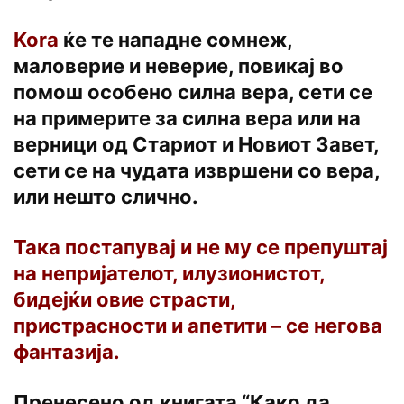
Kora
ќе те нападне сомнеж,
маловерие и неверие, повикај во
помош особено силна вера, сети се
на примерите за силна вера или на
верници од Стариот и Новиот Завет,
сети се на чудата извршени co вера,
или нешто слично.
Така постапувај и не му се препуштај
на непријателот, илузионистот,
бидејќи овие страсти,
пристрасности и апетити – се негова
фантазија.
Пренесено од книгата “Како да