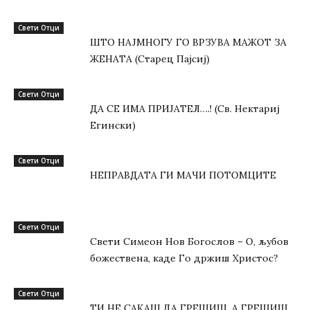
Свети Отци
ШТО НАЈМНОГУ ГО ВРЗУВА МАЖОТ ЗА
ЖЕНАТА (Старец Пајсиј)
Свети Отци
ДА СЕ ИМА ПРИЈАТЕЛ….! (Св. Нектариј
Егински)
Свети Отци
НЕПРАВДАТА ГИ МАЧИ ПОТОМЦИТЕ
Свети Отци
Свети Симеон Нов Богослов – О, љубов
божествена, каде Го држиш Христос?
Свети Отци
ТИ НЕ САКАШ ДА ГРЕШИШ, А ГРЕШИШ