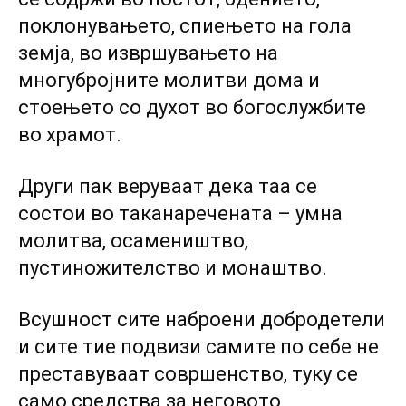
поклонувањето, спиењето на гола
земја, во извршувањето на
многубројните молитви дома и
стоењето со духот во богослужбите
во храмот.
Други пак веруваат дека таа се
состои во таканаречената – умна
молитва, oсамеништво,
пустиножителство и монаштво.
Всушност сите наброени добродетели
и сите тие подвизи самите по себе не
преставуваат совршенство, туку се
само средства за неговото