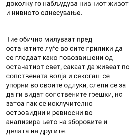
доколку го набљудува нивниот живот
и нивното однесување.
Тие обично милуваат пред
останатите луѓе во сите прилики да
се гледаат како повозвишени од
останатиот свет, сакаат да живеат по
сопствената волја и секогаш се
упорни во своите одлуки, слепи се за
да ги видат сопствените грешки, но
затоа пак се исклучително
островидни и ревносни во
анализирањето на зборовите и
делата на другите.