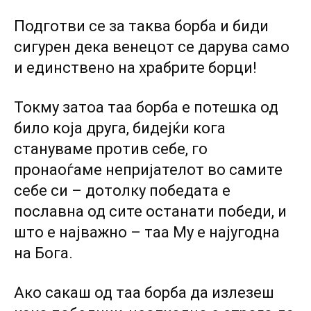
Подготви се за таква борба и биди
сигурен дека венецот се дарува само
и единствено на храбрите борци!
Токму затоа таа борба е потешка од
било која друга, бидејќи кога
стануваме против себе, го
пронаоѓаме непријателот во самите
себе си – дотолку победата е
пославна од сите останати победи, и
што е најважно – таа Му е најугодна
на Бога.
Ако сакаш од таа борба да излезеш