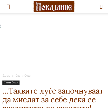
Дома
Свети Отци
Свети Отци
…Таквите луѓе започнуваат
да мислат за себе дека се