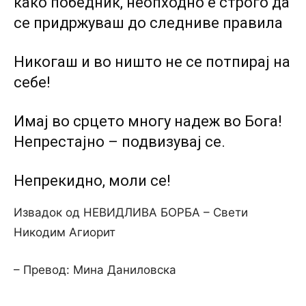
како победник, неопходнo е строго да
се придржуваш до следниве правила
Никогаш и во ништо не се потпирај на
себe!
Имај во срцето многу надеж во Бога!
Непрестајно – подвизувај се.
Непрекидно, моли се!
Извадок од НЕВИДЛИВА БОРБА – Свети
Никодим Агиорит
– Превод: Мина Даниловска