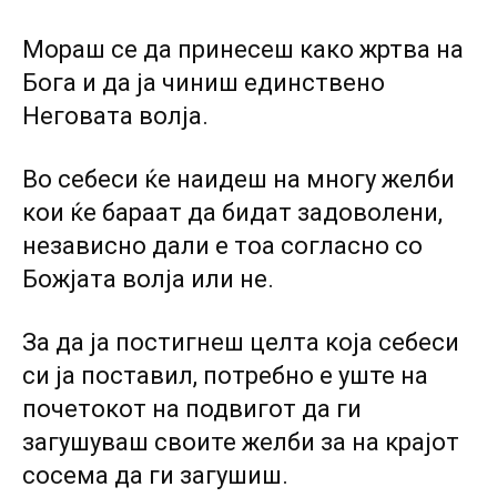
Мораш се да принесеш како жртва на
Бога и да ја чиниш единствено
Неговата волја.
Во себеси ќе наидеш на многу желби
кои ќе бараат да бидат задоволени,
независно дали е тоа согласно со
Божјата волја или не.
За да ја постигнеш целта која себеси
си ја поставил, потребно е уште на
почетокот на подвигот да ги
загушуваш своите желби за на крајот
сосема да ги загушиш.