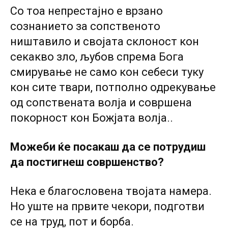
Со тоа непрестајно е врзано
сознанието за сопственото
ништавило и својата склоност кон
секакво зло, љубов спрема Бога
смирување не само кон себеси туку
кон сите твари, потполно одрекување
од сопствената волја и совршена
покорност кон Божјата волја..
Можеби ќе посакаш да се потрудиш
да постигнеш совршенство?
Нека е благословена твојата намера.
Но уште на првите чекори, подготви
се на труд, пот и борба.