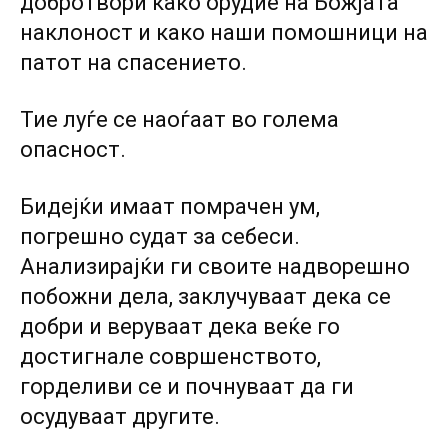
добротвори како орудие на Божјата
наклоност и како наши помошници на
патот на спасението.
Тие луѓе се наоѓаат во голема
опасност.
Бидејќи имаат помрачен ум,
погрешно судат за себеси.
Анализирајќи ги своите надворешно
побожни дела, заклучуваат дека се
добри и веруваат дека веќе го
достигнале совршенството,
горделиви се и почнуваат да ги
осудуваат другите.