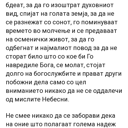
бдеат, за да го изоштрат духовниот
вид, спијат на голата земја, за да не
се разнежат со сонот, го поминуваат
времето во молчење и се предаваат
на осменички живот, за да го
одбегнат и најмалиот повод за да не
сторат било што со кое би Го
навредиле Бога, се молат, стојат
долго на богослужбите и прават други
побожни дела само со цел
вниманието никако да не се оддалечи
од мислите Небесни.
Не смее никако да се заборави дека
на оние што полагаат голема надеж