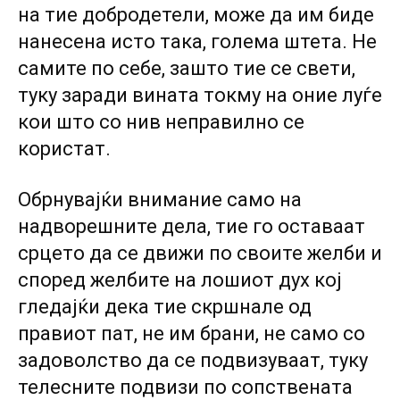
на тие добродетели, може да им биде
нанесена исто така, голема штета. Не
самите по себе, зашто тие се свети,
туку заради вината токму на оние луѓе
кои што со нив неправилно се
користат.
Обрнувајќи внимание само на
надворешните дела, тие го оставаат
срцето да се движи по своите желби и
според желбите на лошиот дух кој
гледајќи дека тие скршнале од
правиот пат, не им брани, не само со
задоволство да се подвизуваат, туку
телесните подвизи по сопствената