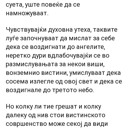
суета, уште повеќе да се
намножуваат.
Чувствувајќи духовна утеха, таквите
луѓе започнуваат да мислат за себе
дека се воздигнати до ангелите,
неретко дури вдлабочувајќи се во
размислувањата за некои виши,
вонземнио вистини, умислуваат дека
сосема излегле од овој свет и дека се
воздигнале до третото небо.
Но колку ли тие грешат и колку
далеку од нив стои вистинското
совршенство може секој да види