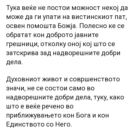
Тука веќе не постои можност некој да
може да ги упати на вистинскиот пат,
освен помошта Божја. Полесно ке се
обратат кон доброто јавните
грешници, отколку оној кој што се
затскрива зад надворешните добри
дела.
Духовниот живот и совршенството
значи, не се состои само во
надворешните добри дела, туку, како
што е веќе речено во
приближувањето кон Бога и кон
Единството со Него.