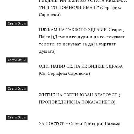
ГЛЕДАШ, НИ ЗАБИ ВО УСТАТА НЕМАМ, А
ТИ ШТО ПОМИСЛИ ИМАШ? (Серафим
Саровски)
Свети Отци
ПЛУКАМ НА ТАКВОТО ЗДРАВЈЕ! Старец
Пајсиј (Демоните дури и да го лекуваат
телото, го лекуваат за да ја умртват
душата)
Свети Отци
ОДИ, НАПИЈ СЕ, ПА ЌЕ БИДЕШ ЗДРАВА
(Св. Серафим Саровски)
Свети Отци
ЖИТИЕ НА СВЕТИ ЈОВАН ЗЛАТОУСТ (
ПРОПОВЕДНИК НА ПОКАЈАНИЕТО)
Свети Отци
ЗА ПОСТОТ – Свети Григориј Палама