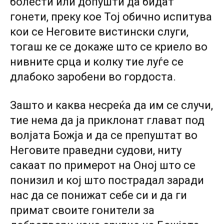
болести или допушти да бидат
гонети, преку кое Тој обично испитува
кои се Неговите вистински слуги,
тогаш ке се докаже што се криело во
нивните срца и колку тие луѓе се
длабоко заробени во гордоста.
Зашто и каква несреќа да им се случи,
тие нема да ја приклонат глават под
волјата Божја и да се препуштат во
Неговите праведни судови, ниту
сакаат по примерот на Оној што се
понизил и кој што пострадал заради
нас да се понижат себе си и да ги
примат своите гонители за