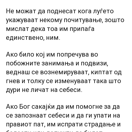
Не можат да поднесат кога луѓето
укажуваат некому почитување, зошто
мислат дека тоа им припаѓа
единствено, ним.
Ако било кој им попречува во
побожните занимања и подвизи,
веднаш се вознемируваат, киптат од
гнев и толку се изменуваат така што
дури не личат на себеси.
Ако Бог сакајќи да им помогне за да
се запознаат себеси и да ги упати на
правиот пат, им испрати страдање и