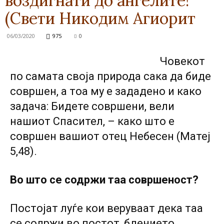
воздигнати до ангелите!
(Свети Никодим Агиорит
06/03/2020
975
0
Човекот
по самата своја природа сака да биде
совршен, а тоа му е зададено и како
задача: Бидете совршени, вели
нашиот Спасител, – како што е
совршен вашиот отец Небесен (Матеј
5,48).
Во што се содржи таа совршеност?
Постојат луѓе кои веруваат дека таа
се содржи во постот, бдението,