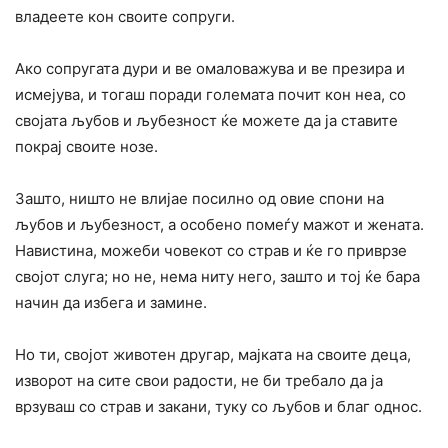
владеете кон своите сопруги.
Ако сопругата дури и ве омаловажува и ве презира и
исмејува, и тогаш поради големата почит кон неа, со
својата љубов и љубезност ќе можете да ја ставите
покрај своите нозе.
Зашто, ништо не влијае посилно од овие спони на
љубов и љубезност, а особено помеѓу мажот и жената.
Навистина, можеби човекот со страв и ќе го приврзе
својот слуга; но не, нема ниту него, зашто и тој ќе бара
начин да избега и замине.
Но ти, својот животен другар, мајката на своите деца,
изворот на сите свои радости, не би требало да ја
врзуваш со страв и закани, туку со љубов и благ однос.