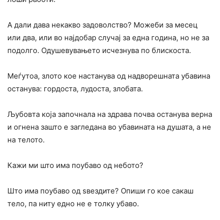
А дали дава некакво задоволство? Можеби за месец
или два, или во најдобар случај за една година, но не за
подолго. Одушевувањето исчезнува по блискоста.
Меѓутоа, злото кое настанува од надворешната убавина
останува: гордоста, лудоста, злобата.
Љубовта која започнала на здрава почва останува верна
и огнена зашто е загледана во убавината на душата, а не
на телото.
Кажи ми што има поубаво од небото?
Што има поубаво од ѕвездите? Опиши го кое сакаш
тело, па ниту едно не е толку убаво.