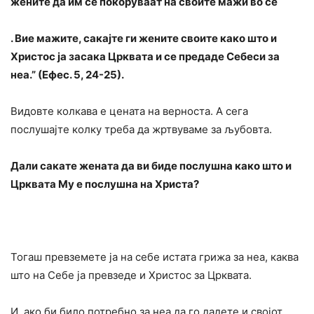
жените да им се покоруваат на своите мажи во се`
. Вие мажите, сакајте ги жените своите како што и
Христос ја засака Црквата и се предаде Себеси за
неа.” (Ефес. 5, 24-25).
Видовте колкава е цената на верноста. А сега
послушајте колку треба да жртвуваме за љубовта.
Дали сакате жената да ви биде послушна како што и
Црквата Му е послушна на Христа?
Тогаш превземете ја на себе истата грижа за неа, каква
што на Себе ја превзеде и Христос за Црквата.
И, ако би било потребно за неа да го дадете и својот