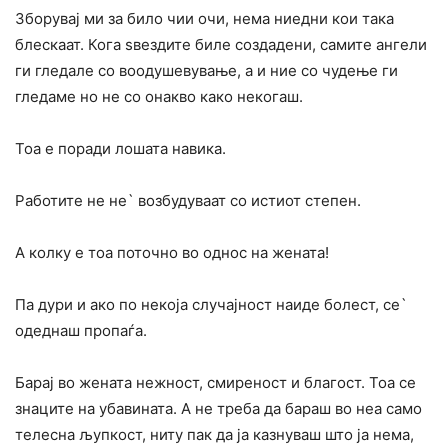
Зборувај ми за било чии очи, нема ниедни кои така
блескаат. Кога ѕвездите биле создадени, самите ангели
ги гледале со воодушевување, а и ние со чудење ги
гледаме но не со онакво како некогаш.
Тоа е поради лошата навика.
Работите не не` возбудуваат со истиот степен.
А колку е тоа поточно во однос на жената!
Па дури и ако по некоја случајност наиде болест, се`
одеднаш пропаѓа.
Барај во жената нежност, смиреност и благост. Тоа се
знаците на убавината. А не треба да бараш во неа само
телесна љупкост, ниту пак да ја казнуваш што ја нема,