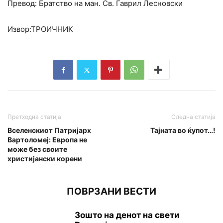
Превод: Братство на ман. Св. Гаврил Лесновски
Извор:ТРОИЧНИК
Претходна статија
Следна статија
Вселенскиот Патријарх
Тајната во ќупот…!
Вартоломеј: Европа не
може без своите
христијански корени
ПОВРЗАНИ ВЕСТИ
Зошто на денот на свети