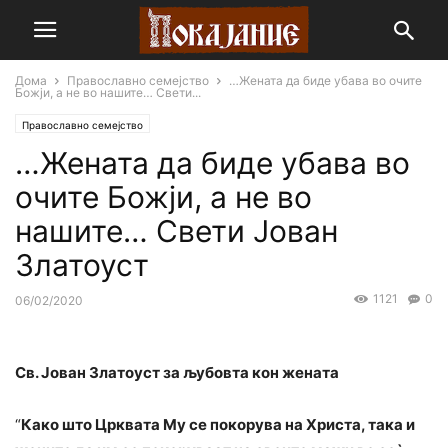
Дома
Православно семејство
…Жената да биде убава во очите
Божји, а не во нашите… Свети...
Православно семејство
…Жената да биде убава во
очите Божји, а не во
нашите… Свети Јован
Златоуст
1121
0
06/02/2020
Св. Јован Златоуст за љубовта кон жената
“
Како што Црквата Му се покорува на Христа, така и