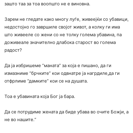
зашто таа за тоа воопшто не е виновна.
Зарем не гледате како многу луѓе, живеејќи со убавици,
недостојно го завршиле својот живот, а колку ги има
што живееле со жени со не толку голема убавина, па
доживеале значително длабока старост во голема
радост?
Да ја избришеме “маната” за која е пишано, да ги
измазниме “брчките” кои одвнатре ја нагрдиле,да ги
отфрлиме “дамките” кои се на душата.
Тоа е убавината која Бог ја бара.
Да се потрудиме жената да биде убава во очите Божји, а
не во нашите.“