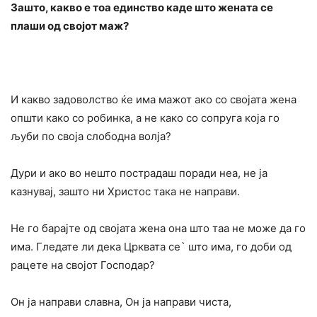
Зашто, какво е тоа единство каде што жената се
плаши од својот маж?
И какво задоволство ќе има мажот ако со својата жена
општи како со робинка, а не како со сопруга која го
љуби по своја слободна волја?
Дури и ако во нешто пострадаш поради неа, не ја
казнувај, зашто ни Христос така не направи.
Не го барајте од својата жена она што таа не може да го
има. Гледате ли дека Црквата се` што има, го доби од
рацете на својот Господар?
Он ја направи славна, Он ја направи чиста,