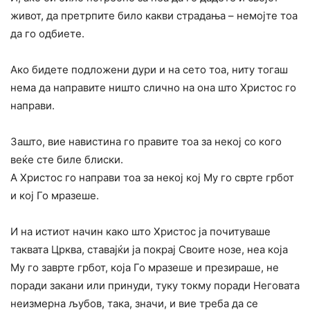
живот, да претрпите било какви страдања – немојте тоа
да го одбиете.
Ако бидете подложени дури и на сето тоа, ниту тогаш
нема да направите ништо слично на она што Христос го
направи.
Зашто, вие навистина го правите тоа за некој со кого
веќе сте биле блиски.
А Христос го направи тоа за некој кој Му го сврте грбот
и кој Го мразеше.
И на истиот начин како што Христос ја почитуваше
таквата Црква, ставајќи ја покрај Своите нозе, неа која
Му го заврте грбот, која Го мразеше и презираше, не
поради закани или принуди, туку токму поради Неговата
неизмерна љубов, така, значи, и вие треба да се