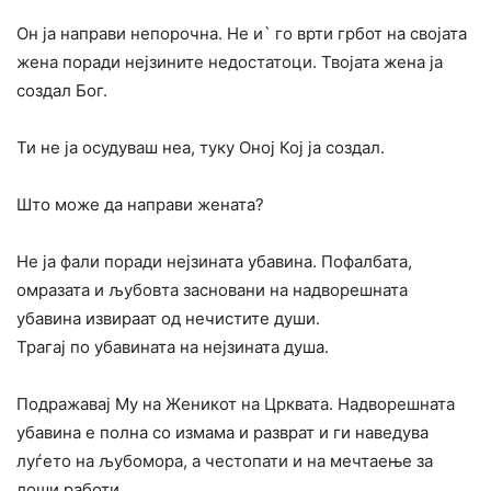
Он ја направи непорочна. Не и` го врти грбот на својата
жена поради нејзините недостатоци. Твојата жена ја
создал Бог.
Ти не ја осудуваш неа, туку Оној Кој ја создал.
Што може да направи жената?
Не ја фали поради нејзината убавина. Пофалбата,
омразата и љубовта засновани на надворешната
убавина извираат од нечистите души.
Трагај по убавината на нејзината душа.
Подражавај Му на Женикот на Црквата. Надворешната
убавина е полна со измама и разврат и ги наведува
луѓето на љубомора, а честопати и на мечтаење за
лоши работи.