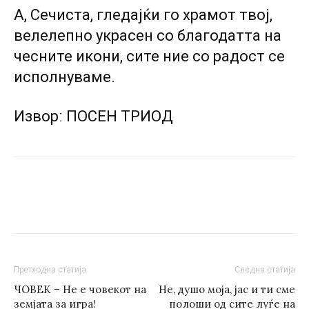
А, Сечиста, гледајќи го храмот твој,
велелепно украсен со благодатта на
чесните икони, сите ние со радост се
исполнуваме.
Изворː ПОСЕН ТРИОД
Претходна статија
Следна статија
ЧОВЕК – He e човекот на
Не, душо моја, јас и ти сме
земјата за игра!
полоши од сите луѓе на