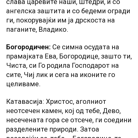
слава царевите наши, Штедри, и со
ангелска заштита и со бедеми огради
ги, покорувајќи им ја дрскоста на
паганите, Владико.
Богородиченː
Се симна осудата на
прамајката Ева, Богородице, зашто ти,
Чиста, си Го родила Господарот на
сите, Чиј лик и сега на иконите го
целиваме.
Катавасијаː Христос, аголниот
неотсечен камен, кој од тебе, Дево,
несечената гора се отсече, ги соедини
разделените природи. Затоа