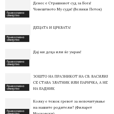
Денес е Страшниот суд за Бога!
Човештвото Му суди! (Велики Петок)
Православно
семејство
ДЕЦАТА И ЦРКВАТА!
Православно
семејство
Дај ми деца или ќе умрам!
Православно
семејство
ЗОШТО НА ПРАЗНИКОТ НА СВ. ВАСИЛИЈ
СЕ СТАВА ЗЛАТНИК ИЛИ ПАРИЧКА, А НЕ
Православно
НА БАДНИК
семејство
Колку е тежок гревот за непочитување
на нашите родители? (Филарет
Православно
Московски)
семејство