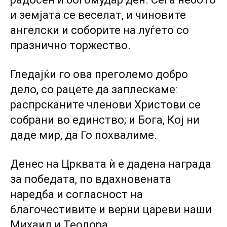
и земјата се веселат, и чиновите
ангелски и соборите на луѓето со
празнично торжество.
Гледајќи го ова преголемо добро
дело, со рацете да заплескамеː
распрсканите членови Христови се
собрани во единство; и Бога, Кој ни
даде мир, да Го похвалиме.
Денес на Црквата ѝ е дадена награда
за победата, по вдахновената
наредба и согласност на
благочестивите и верни цареви наши
Михаил и Теодора.