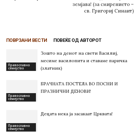
земјава! (за смирението –
св. Григориј Синаит)
ПОВРЗАНИ ВЕСТИ
ПОВЕЌЕ ОД АВТОРОТ
Зошто на денот на свети Василиј,
месиме василопита и ставаме паричка
Православно
(златник)
семејство
БРАЧНАТА ПОСТЕЛА ВО ПОСНИ И
ПРАЗНИЧНИ ДЕНОВИ!
Православно
семејство
Децата нека ја засакаат Црквата!
Православно
семејство