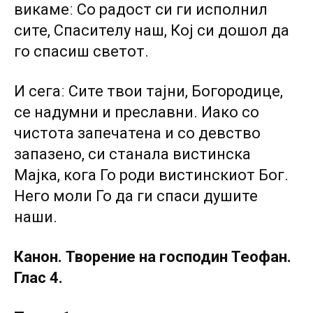
викамеː Со радост си ги исполнил
сите, Спасителу наш, Кој си дошол да
го спасиш светот.
И сегаː Сите твои тајни, Богородице,
се надумни и преславни. Иако со
чистота запечатена и со девство
запазено, си станала вистинска
Мајка, кога Го роди вистинскиот Бог.
Него моли Го да ги спаси душите
наши.
Канон. Творение на господин Теофан.
Глас 4.