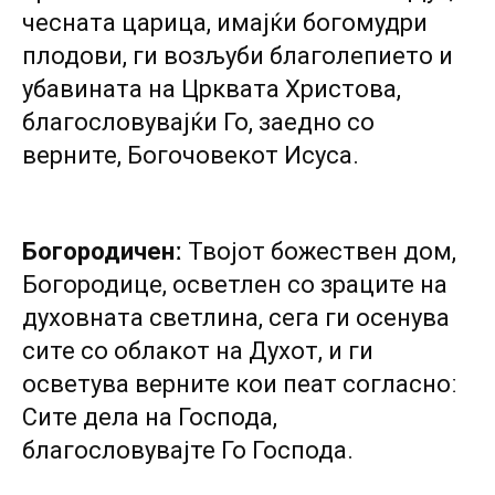
чесната царица, имајќи богомудри
плодови, ги возљуби благолепието и
убавината на Црквата Христова,
благословувајќи Го, заедно со
верните, Богочовекот Исуса.
Богородиченː
Твојот божествен дом,
Богородице, осветлен со зраците на
духовната светлина, сега ги осенува
сите со облакот на Духот, и ги
осветува верните кои пеат согласноː
Сите дела на Господа,
благословувајте Го Господа.