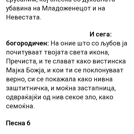
убавина на Младоженецот и на
Невестата.
И сегаː
богородиченː
На оние што со љубов ја
почитуваат твојата света икона,
Пречиста, и те слават како вистинска
Мајка Божја, и кои ти се поклонуваат
верно, си се покажала како нивна
заштитничка, и моќна застапница,
одвраќајќи од нив секое зло, како
семоќна.
Песна 6