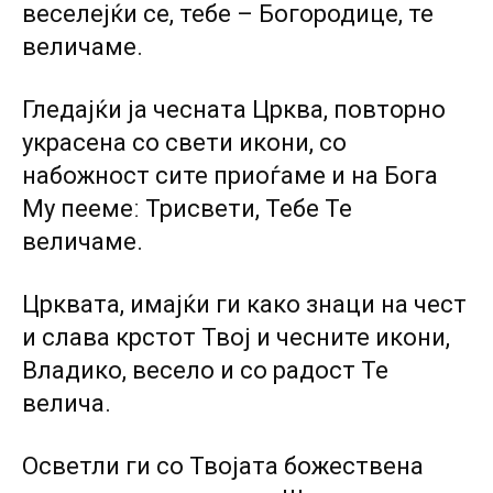
веселејќи се, тебе – Богородице, те
величаме.
Гледајќи ја чесната Црква, повторно
украсена со свети икони, со
набожност сите приоѓаме и на Бога
Му пеемеː Трисвети, Тебе Те
величаме.
Црквата, имајќи ги како знаци на чест
и слава крстот Твој и чесните икони,
Владико, весело и со радост Те
велича.
Осветли ги со Твојата божествена