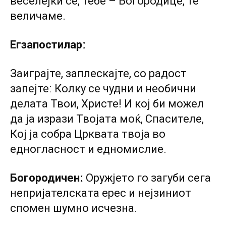
веселејќи се, тебе – Богородице, те
величаме.
Егзапостиларː
Заиграјте, заплескајте, со радост
запејтеː Колку се чудни и необични
делата Твои, Христе! И кој би можел
да ја изрази Твојата моќ, Спасителе,
Кој ја собра Црквата твоја во
едногласност и едномислие.
Богородиченː
Оружјето го загуби сега
непријателската ерес и нејзиниот
спомен шумно исчезна.