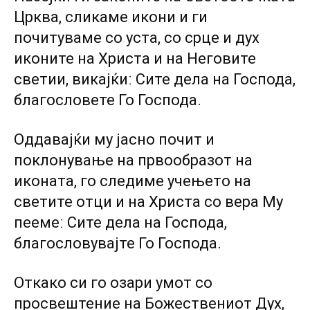
Црква, сликаме икони и ги
почитуваме со уста, со срце и дух
иконите на Христа и на Неговите
светии, викајќиː Сите дела на Господа,
благословете Го Господа.
Оддавајќи му јасно почит и
поклонување на првообразот на
иконата, го следиме учењето на
светите отци и на Христа со вера Му
пеемеː Сите дела на Господа,
благословувајте Го Господа.
Откако си го озари умот со
просвештение на Божествениот Дух,