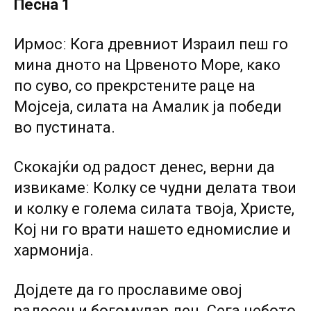
Песна 1
Ирмосː Кога древниот Израил пеш го
мина дното на Црвеното Море, како
по суво, со прекрстените раце на
Мојсеја, силата на Амалик ја победи
во пустината.
Скокајќи од радост денес, верни да
извикамеː Колку се чудни делата твои
и колку е голема силата твоја, Христе,
Кој ни го врати нашето едномислие и
хармонија.
Дојдете да го прославиме овој
радосен и богомудар ден. Сега небото