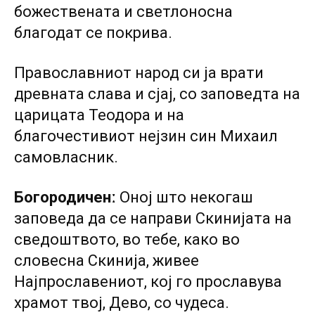
божествената и светлоносна
благодат се покрива.
Православниот народ си ја врати
древната слава и сјај, со заповедта на
царицата Теодора и на
благочестивиот нејзин син Михаил
самовласник.
Богородиченː
Оној што некогаш
заповеда да се направи Скинијата на
сведоштвото, во тебе, како во
словесна Скинија, живее
Најпрославениот, кој го прославува
храмот твој, Дево, со чудеса.