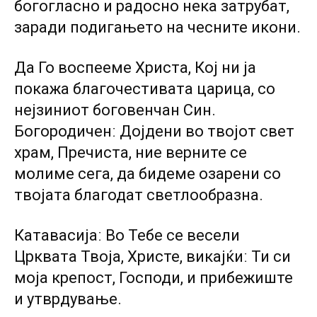
богогласно и радосно нека затрубат,
заради подигањето на чесните икони.
Да Го воспееме Христа, Кој ни ја
покажа благочестивата царица, со
нејзиниот боговенчан Син.
Богородиченː Дојдени во твојот свет
храм, Пречиста, ние верните се
молиме сега, да бидеме озарени со
твојата благодат светлообразна.
Катавасијаː Во Тебе се весели
Црквата Твоја, Христе, викајќиː Ти си
моја крепост, Господи, и прибежиште
и утврдување.