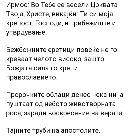
Ирмосː Во Тебе се весели Црквата
Твоја, Христе, викајќиː Ти си моја
крепост, Господи, и прибежиште и
утврдување.
Бежбожните еретици повеќе не го
креваат челото високо, зашто
Божјата сила го крепи
православието.
Пророчките облаци денес нека ни ја
пуштаат од небото животворната
роса, заради воскресение на верата.
Тајните труби на апостолите,