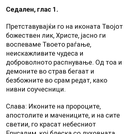
Седален, глас 1.
Претставувајќи го на иконата Твојот
божествен лик, Христе, јасно ги
воспеваме Твоето раѓање,
неискажливите чудеса и
доброволното распнување. Од тоа и
демоните во страв бегаат и
безбожните во срам редат, како
нивни соучесници.
Славаː Иконите на пророците,
апостолите и мачениците, и на сите
светии, го красат небесниот
Ерусалим, кој блеска со духовната