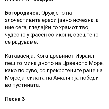
Богородиченː
Оружјето на
злочестивите ереси јавно исчезна, а
ние сега, гледајќи го храмот твој
чудесно украсен со икони, свештено
се радуваме.
Катавасијаː Кога древниот Израил
пеш го мина дното на Црвеното Море,
како по суво, со прекрстените раце на
Мојсеја, силата на Амалик ја победи
во пустината.
Песна 3