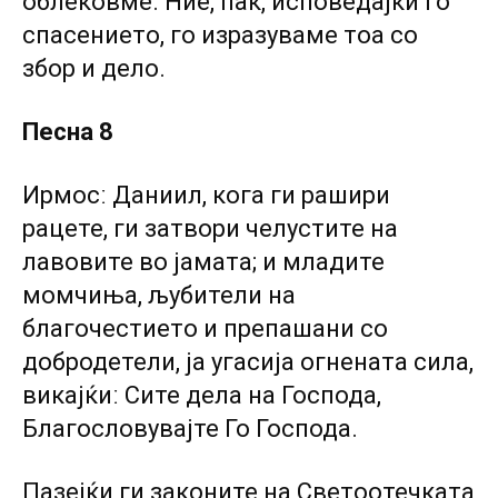
облековме. Ние, пак, исповедајќи го
спасението, го изразуваме тоа со
збор и дело.
Песна 8
Ирмосː Даниил, кога ги рашири
рацете, ги затвори челустите на
лавовите во јамата; и младите
момчиња, љубители на
благочестието и препашани со
добродетели, ја угасија огнената сила,
викајќиː Сите дела на Господа,
Благословувајте Го Господа.
Пазејќи ги законите на Светоотечката