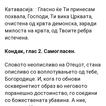
Катавасијаː ː Гласно ќе Ти принесам
похвала, Господи, Ти вика Црквата,
очистена од крвта демонска, заради
милоста на крвта, од Твоите ребра
истечена.
Кондак, глас 2. Самогласен.
Словото неописливо на Отецот, стана
описливо со воплотувањето од тебе,
Богородице. И, кога го обнови
осквернетиот образ во неговото
поранешно достоинство, го соедини
со божествената убавина. А ние,