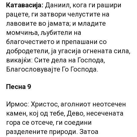
Катавасијаː
Даниил, кога ги рашири
рацете, ги затвори челустите на
лавовите во јамата; и младите
момчиња, љубители на
благочестието и препашани со
добродетели, ја угасија огнената сила,
викајќиː Сите дела на Господа,
Благословувајте Го Господа.
Песна 9
Ирмосː Христос, аголниот неотсечен
камен, кој од тебе, Дево, несечената
гора се отсече, ги соедини
разделените природи. Затоа