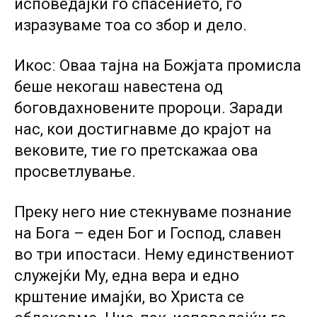
исповедајќи го спасението, го
изразуваме тоа со збор и дело.
Икосː Оваа тајна на Божјата промисла
беше некогаш навестена од
боговдахновените пророци. Заради
нас, кои достигнавме до крајот на
вековите, тие го претскажаа ова
просветлување.
Преку него ние стекнуваме познание
на Бога – еден Бог и Господ, славен
во три ипостаси. Нему единствениот
служејќи Му, една вера и едно
крштение имајќи, во Христа се