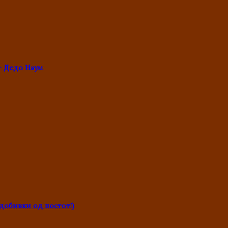
- Дедо Наум
обивки од постот!)