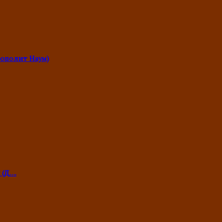
ополит Наум)
 (Д….