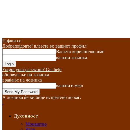
Најави се
Добредојдовте! влезете во вашиот профил
Вашето корисничко име
вашата лозинка
Forgot your password? Get help
обновување на лозинка
враќање на лозинка
вашата е-мејл
А лозинка ќе ви биде испратено до вас.
Духовност
Монаштво
Чуда