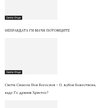
Свети Отци
НЕПРАВДАТА ГИ МАЧИ ПОТОМЦИТЕ
Свети Отци
Свети Симеон Нов Богослов – О, љубов божествена,
каде Го држиш Христос?