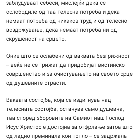
заблудуваат себеси, мислејќи дека се
ослободиле од таа телесна потреба и дека
немаат потреба од никаков труд и од телесно
воздржување, дека немаат потреба ни од
скрушеност на срцето.
Оние што се ослабени од ваквата безгрижност
– веќе не се грижат да придобијат вистинско
совршенство и за очистувањето на своето срце
од душевните страсти.
Ваквата состојба, која се издигнува над
телесната состојба, останува само душевна,
таа според зборовите на Самиот наш Господ
Исус Христос e достојна за отфрлање затоа што
од ладно преминала кон топло – се задржала