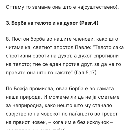
Оттаму го земаме она што e најсуштествено).
3. Борба на телото и на духот (Разг.4)
8. Постои борба во нашите членови, како што
читаме кај светиот апостол Павле: “Телото сака
спротивни работи на духот, a духот спротивни
на телото; тие се еден против друг, за да не го
правите она што го сакате” (Гал.5,17).
По Божја промисла, оваа борба е во самата
наша природа. И можеме ли да не ја сметаме
за неприродна, како нешто што му станало
својствено на човекот по паѓањето во гревот
на првиот човек, – кога им e без исклучок –