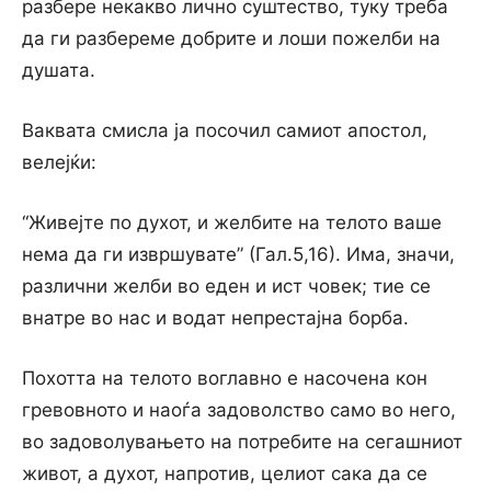
разбере некакво лично суштество, туку треба
да ги разбереме добрите и лоши пожелби на
душата.
Ваквата смисла ја посочил самиот апостол,
велејќи:
“Живејте по духот, и желбите на телото ваше
нема да ги извршувате” (Гал.5,16). Има, значи,
различни желби во еден и ист човек; тие се
внатре во нас и водат непрестајна борба.
Похотта на телото воглавно e насочена кон
гревовното и наоѓа задоволство само во него,
во задоволувањето на потребите на сегашниот
живот, a духот, напротив, целиот сака да се