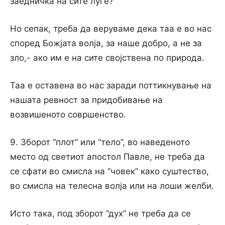
заедничка на сите луѓе?
Но сепак, треба да веруваме дека таа e во нас
според Божјата волја, за наше добро, a не за
зло,- ако им e на сите својствена пo природа.
Таа e оставена во нас заради поттикнување на
нашата ревност за придобивање на
возвишеното совршенство.
9. Зборот “плот” или “тело”, во наведеното
место од светиот апостол Павле, не треба да
се сфати во смисла на “човек” како суштество,
во смисла на телесна волја или на лоши желби.
Исто така, под зборот “дух” не треба да се