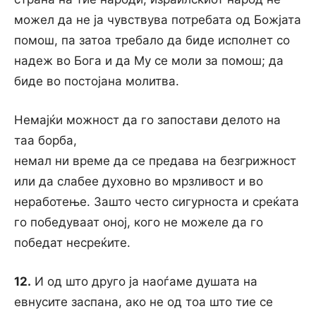
можел да не ја чувствува потребата од Божјата
помош, па затоа требало да биде исполнет co
надеж во Бога и да My ce моли за помош; да
биде во постојана молитва.
Немајќи можност да го запостави делото на
таа борба,
немал ни време да се предава на безгрижност
или да слабее духовно во мрзливост и во
неработење. Зашто често сигурноста и среќата
го победуваат оној, кого не можеле да го
победат несреќите.
12.
И од што друго ја наоѓаме душата на
евнусите заспана, ако не од тоа што тие се