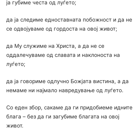
ја губиме честа од луѓето;
да jа следиме едноставната побожност и да не
се одвојуваме од гордоста на овој живот;
да My служиме на Христа, a да не се
оддалечуваме од славата и наклоноста на
луѓето;
да ja говориме одлучно Божјата вистина, a да
немаме ни најмало навредување од луѓето.
Co еден збор, сакаме да ги придобиеме идните
блага – без да ги загубиме благата на овој
живот.