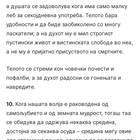
a душата се задоволува кога има само малку
леб за секојдневна употреба. Телото бара
удобности и да биде заобиколено co многу
ласкатели; a на духот му e мил строгиот
пустински живот и вистинската слобода во неа,
а не му e пријатно присуството на смртните.
Телото се стреми кон човечки почести и
пофалби, a за духот радосни се гонењата и
навредите.
10.
Kora нашата волја e раководена од
самољубието и од земната мудрост, тогаш таа
се обидува да одржува некаква средина,
достојна за секаква осуда – средина меѓу овие