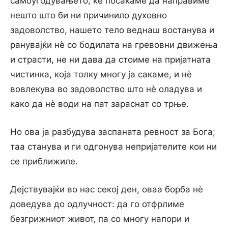
самоугодувањето, ќе посакаме да направиме
нешто што би ни причинило духовно
задоволство, нашето тело веднаш востанува и
ранувајќи нѐ co бодилата на гревовни движења
и страсти, не ни дава да стоиме на пријатната
чистинка, која толку многу ja сакаме, и нѐ
вовлекува во задоволство што нѐ оладува и
како да нѐ води на пат зараснат co трње.
Но ова ја разбудува заспаната ревност за Бога;
таа станува и ги одгонува непријателите кои ни
се приближиле.
Дејствувајќи во нас секој ден, оваа борба нѐ
доведува до одлучност: да го отфрлиме
безгрижниот живот, па co многу напори и