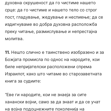
духовна скрушеност да го чистиме нашето
срце: да го чистиме и нашето тело co строг
пост, гладување, жедување и неспиење; да се
издигнуваме во добра духовна расположба
преку читање, размислување и непрестајна
молитва.
11.
Нешто слично e таинствено изобразено и за
Божјата промисла по однос на народите, кои
биле непријателски расположени спрема
Израилот, како што читаме во старозаветната
книга за судиите:
“Еве ги народите, кои не знаеја за сите
ханански војни, само за да знаат и да се учат
на војна подоцнежните поколенија на