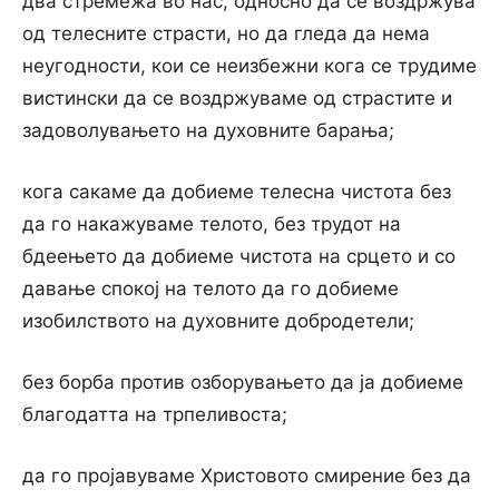
два стремежа во нас, односно да се воздржува
од телесните страсти, но да гледа да нема
неугодности, кои се неизбежни кога се трудиме
вистински да се воздржуваме од страстите и
задоволувањето на духовните барања;
кога сакаме да добиеме телесна чистота без
да го накажуваме телото, без трудот на
бдеењето да добиеме чистота на срцето и co
давање спокој на телото да го добиеме
изобилството на духовните добродетели;
без борба против озборувањето да ја добиеме
благодатта на трпеливоста;
да го пројавуваме Христовото смирение без да