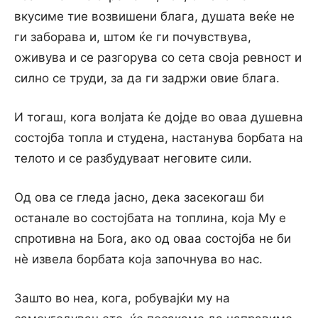
вкусиме тие возвишени блага, душата веќе не
ги заборава и, штом ќе ги почувствува,
оживува и се разгорува co сета своја ревност и
силно се труди, за да ги задржи овие блага.
И тогаш, кога волјата ќе дојде во оваа душевна
состојба топла и студена, настанува борбата на
телото и се разбудуваат неговите сили.
Од ова се гледа јасно, дека засекогаш би
останале во состојбата на топлина, која My e
спротивна на Бora, ако од оваа состојба не би
нѐ извела борбата која започнува во нас.
Зашто во неа, кога, робувајќи му на