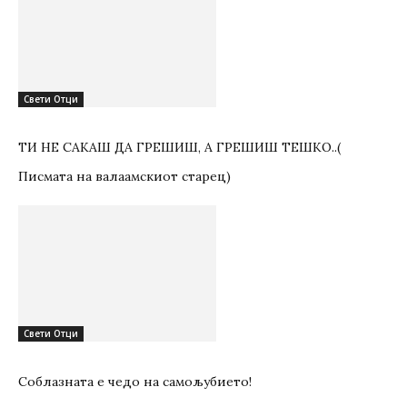
Свети Отци
ТИ НЕ САКАШ ДА ГРЕШИШ, А ГРЕШИШ ТЕШКО..(
Писмата на валаамскиот старец)
Свети Отци
Соблазната е чедо на самољубието!