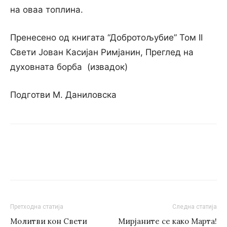
на оваа топлина.
Пренесено од книгата “Добротољубие” Том II
Свети Јован Касијан Римјанин, Преглед на
духовната борба (извадок)
Подготви М. Даниловска
Претходна статија
Следна статија
Молитви кон Свети
Мирјаните се како Марта!