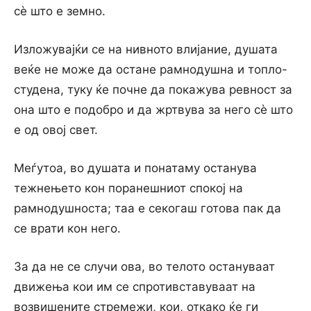
сѐ што e земно.
Изложувајќи се на нивното влијание, душата
веќе не може да остане рамнодушна и топло-
студена, туку ќе почне да покажува ревност за
она што e подобро и да жртвува за него сѐ што
e од овој свет.
Меѓутоа, во душата и понатаму останува
тежнењето кон поранешниот спокој на
рамнодушноста; таа e секогаш готова пак да
се врати кон него.
За да не се случи ова, во телото остануваат
движења кои им се спротивставуваат на
возвишените стремежи, кои, откако ќе ги