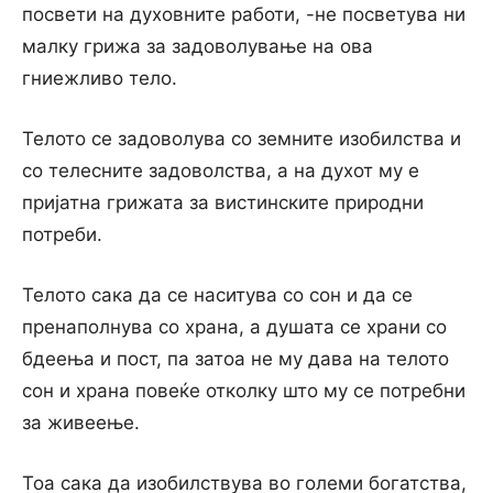
посвети на духовните работи, -не посветува ни
малку грижа за задоволување на ова
гниежливо тело.
Телото се задоволува co земните изобилства и
co телесните задоволства, а на духот му e
пријатна грижата за вистинските природни
потреби.
Телото сака да се наситува co сон и да се
пренаполнува co храна, а душата се храни co
бдеења и пост, па затоа не му дава на телото
сон и храна повеќе отколку што му се потребни
за живеење.
Тоа сака да изобилствува во големи богатства,