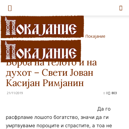
Покајание
Дома
Свети Отци
Свети Отци
Борба на телото и на
духот – Свети Јован
Касијан Римјанин
21/11/2019
0
803
Да го
расфрламе лошото богатство, значи да ги
умртвуваме пороците и страстите, a тоа не