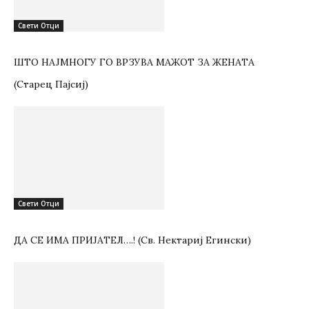
Свети Отци
ШТО НАЈМНОГУ ГО ВРЗУВА МАЖОТ ЗА ЖЕНАТА
(Старец Пајсиј)
Свети Отци
ДА СЕ ИМА ПРИЈАТЕЛ….! (Св. Нектариј Егински)