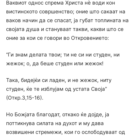
Ваквиот однос спрема Христа нѐ води кон
вистинското совршенство; оние што сакаат на
ваков начин да се спасат, ja губат топлината на
својата душа и стануваат такви, какви што се
оние за кои се говори во Откровението:
“Ги знам делата твои; ти не си ни студен, ни
жежок; o, да беше студен или жежок!
Така, бидејќи си ладен, и не жежок, ниту
студен, ќе те изблујам од устата Своја”
(Откр.3,15-16).
Но Божјата благодат, откако ќе доjде, ja
поттикнува силата на духот и му дава
возвишени стремежи, кои го ослободуваат од