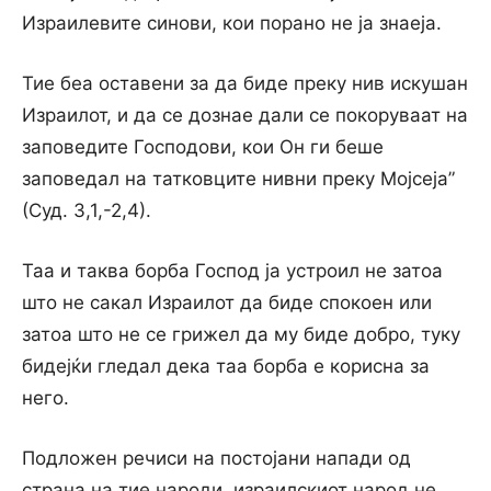
Израилевите синови, кои порано не ја знаеја.
Тие беа оставени за да биде преку нив искушан
Израилот, и да се дознае дали се покоруваат на
заповедите Господови, кои Он ги беше
заповедал на татковците нивни преку Мојсеја”
(Суд. 3,1,-2,4).
Таа и таква борба Господ ја устроил не затоа
што не сакал Израилот да биде спокоен или
затоа што не се грижел да му биде добро, туку
бидејќи гледал дека таа борба е корисна за
него.
Подложен речиси на постојани напади од
страна на тие народи, израилскиот народ не