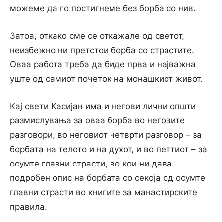
можеме да го постигнеме без борба co нив.
Затоа, откако сме се откажале од светот,
неизбежно ни претстои борба co страстите.
Оваа работа треба да биде прва и најважна
уште од самиот почеток на монашкиот живот.
Кај свети Касијан има и негови лични општи
размислувања за оваа борба во неговите
разговори, во неговиот четврти разговор – за
борбата на телото и на духот, и во петтиот – за
осумте главни страсти, во кои ни дава
подробен опис на борбата co секоја од осумте
главни страсти во книгите за манастирските
правила.