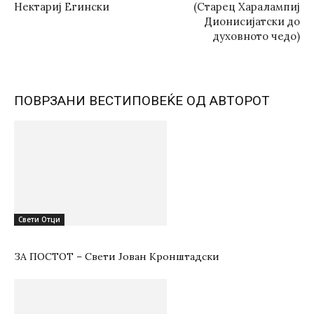
Нектариј Егински
(Старец Харалaмпиј
Дионисијатски до
духовното чедо)
ПОВРЗАНИ ВЕСТИ
ПОВЕЌЕ ОД АВТОРОТ
Свети Отци
ЗА ПОСТОТ – Свети Јован Кронштадски