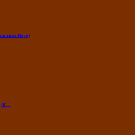
ополит Наум)
 (Д….