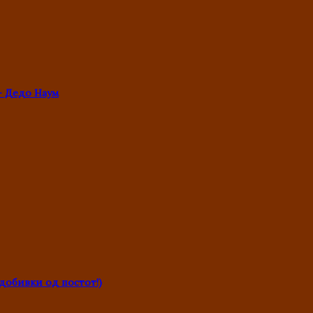
- Дедо Наум
обивки од постот!)