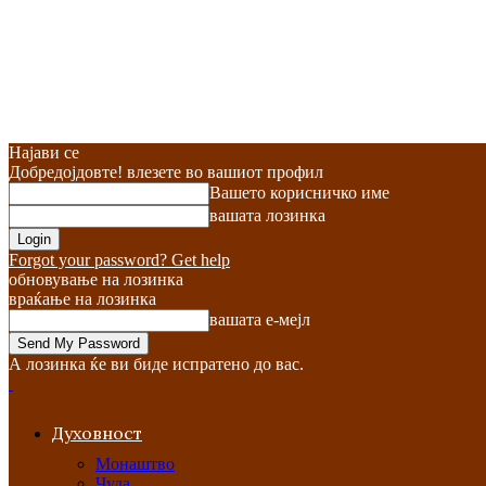
Најави се
Добредојдовте! влезете во вашиот профил
Вашето корисничко име
вашата лозинка
Forgot your password? Get help
обновување на лозинка
враќање на лозинка
вашата е-мејл
А лозинка ќе ви биде испратено до вас.
Духовност
Монаштво
Чуда