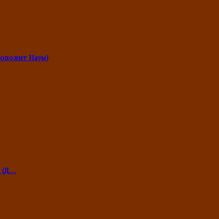
ополит Наум)
 (Д….