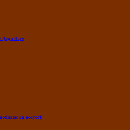
- Дедо Наум
обивки од постот!)