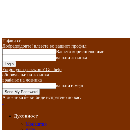
Најави се
Добредојдовте! влезете во вашиот профил
Вашето корисничко име
вашата лозинка
Forgot your password? Get help
обновување на лозинка
враќање на лозинка
вашата е-мејл
А лозинка ќе ви биде испратено до вас.
Духовност
Монаштво
Чуда