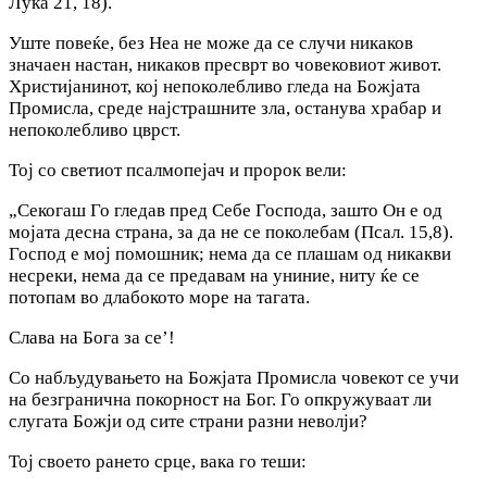
Лука 21, 18).
Уште повеќе, без Неа не може да се случи никаков
значаен настан, никаков пресврт во човековиот живот.
Христијанинот, кој непоколебливо гледа на Божјата
Промисла, среде најстрашните зла, останува храбар и
непоколебливо цврст.
Тој со светиот псалмопејач и пророк вели:
„Ceкогаш Го гледав пред Себе Господа, зашто Он е од
мојата десна страна, за да не се поколебам (Псал. 15,8).
Господ е мој помошник; нема да се плашам од никакви
несреки, нема да се предавам на униние, ниту ќе се
потопам во длабокото море на тагата.
Слава на Бога за се’!
Co набљудувањето на Божјата Промисла човекот се учи
на безгранична покорност на Бог. Го опкружуваат ли
слугата Божји од сите страни разни неволји?
Тој своето рането срце, вака го теши: