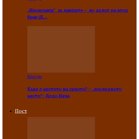
„Икономија“ за лаиците – во делот на втор
брак (Д….
Беседи
Каде е местото на срцето? – „последното
место“- Дедо Наум
Пост