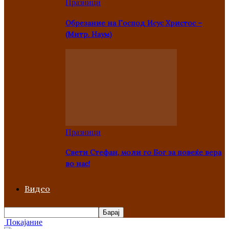
Празници
Oбрезание на Господ Исус Христос –
(Митр. Наум)
Празници
Свети Стефан, моли го Бог за повеќе вера
во нас!
Видео
Покајание