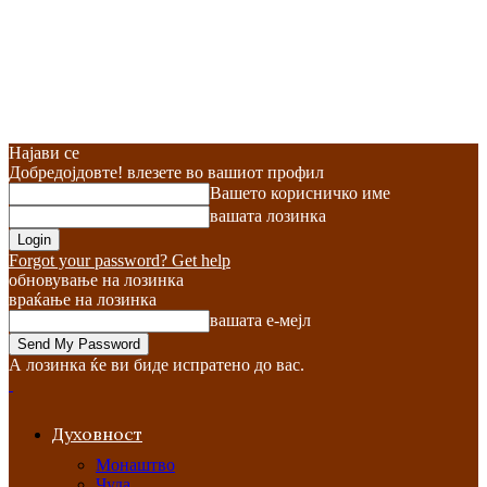
Најави се
Добредојдовте! влезете во вашиот профил
Вашето корисничко име
вашата лозинка
Forgot your password? Get help
обновување на лозинка
враќање на лозинка
вашата е-мејл
А лозинка ќе ви биде испратено до вас.
Духовност
Монаштво
Чуда