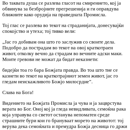
Во таквата душа се разлева гласот на смирението, кој ја
обвинува за безбројните прегрешенија и ги оправдува
ближните како орудија на праведната Промисла.
Тој глас се разлева во текот на страданијата, донесувајќи
спокојство и утеха; тој тивко вели:
„Јас го добивам она што го заслужив со своите дела.
Подобро да пострадам во текот на овој краткотраен
живот, отколку вечно да страдам во вечните адски маки.
Моите гревови не можат да бидат неказнети:
бидејќи тоа го бара Божјата правда. Во тоа што тие се
казнети во текот на краткотрајниот земен живот, jac го
гледам неискажливото Божјо милосрдие”.
Слава на Бога!
Видението на Божјата Промисла ја чува и ја зацврстува
верата во Бог. Оној кој ја гледа невидливата, семоќна рака
која управува со светот останува непоматен среде
страшните бури кои го брануваат морето на животот: тој
верува дека семоќната и премудpa Божја десница го држи