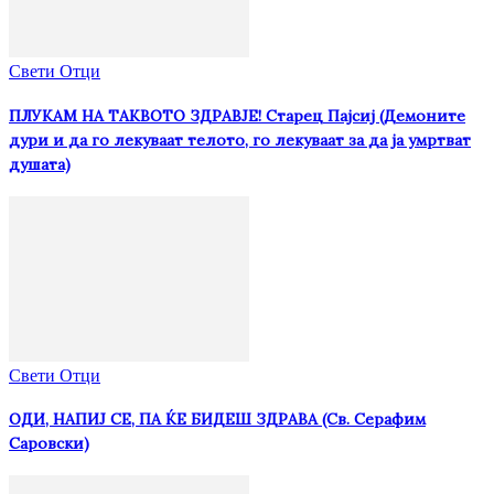
Свети Отци
ПЛУКАМ НА ТАКВОТО ЗДРАВЈЕ! Старец Пајсиј (Демоните
дури и да го лекуваат телото, го лекуваат за да ја умртват
душата)
Свети Отци
ОДИ, НАПИЈ СЕ, ПА ЌЕ БИДЕШ ЗДРАВА (Св. Серафим
Саровски)