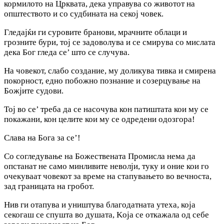
кормилото на Црквата, дека управува со животот на
општеството и со судбината на секој човек.
Гледајќи ги суровите бранови, мрачните облаци и
грозните бури, тој се задоволува и се смирува со мислата
дека Бог гледа се’ што се случува.
На човекот, слабо создание, му доликува тивка и смирена
покорност, едно побожно познание и созерцување на
Божјите судови.
Тој во се’ треба да се насочува кон патиштата кои му се
покажани, кон целите кои му се одредени одозгора!
Слава на Бога за се’!
Co согледување на Божествената Промисла нема да
опстанат не само минливите неволји, туку и оние кои го
очекуваат човекот за време на стапувањето во вечноста,
зад границата на гробот.
Нив ги отапува и уништува благодатната утеха, која
секогаш се спушта во душата, Koja се откажала од себе