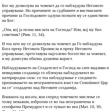
Бог му дозволува на човекот да го набљудува Неговото
управување. Но причините за судбините и вистинските
причини за Господовите одлуки познати му се единствено
на Бог:
„Оти, кој ја позна мислата на Господа? Или, кој му бил
советник? (Рим. 11, 34).
И тоа што му се дозволува на човекот да Го набљудува
Бога преку Неговата Промисла и преку Неговото
управување, претставува најголемо богатство за човекот,
и му донесува обилна душевна корист.
Набљудувањето на Создателот и Господ на сите видливи и
невидливи созданија го облекува набљудувачот во
натприродна сила: со тоа набљудување е соединето
признавањето на неограничената власт на Семоќниот Цар
на се’ создадено над Неговите созданија.
Влакната од косата, кои според човечкото мислење се
толку неважни, изброени се во таа неограничена и
сеопфатна Премудрост и се чуваат во неа (Мат. 10, 30;