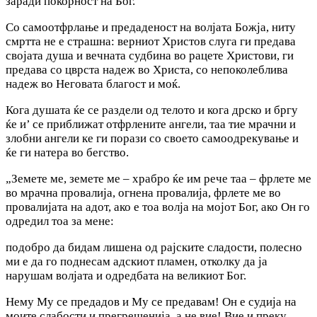
заради покорност на Бог.
Со самоотфрлање и предаденост на волјата Божја, ниту
смртта не е страшна: верниот Христов слуга ги предава
својата душа и вечната судбина во рацете Христови, ги
предава со цврста надеж во Христа, со непоколеблива
надеж во Неговата благост и моќ.
Кога душата ќе се раздели од телото и кога дрско и бргу
ќе и’ се приближат отфрлените ангели, таа тие мрачни и
злобни ангели ке ги порази со своето самоодрекување и
ќе ги натера во бегство.
„Земете ме, земете ме – храбро ќе им рече таа – фрлете ме
во мрачна провалија, огнена провалија, фрлете ме во
провалијата на адот, ако е тоа волја на мојот Бог, ако Он го
одредил тоа за мене:
подобро да бидам лишена од рајските сладости, полесно
ми е да го поднесам адскиот пламен, отколку да jа
нарушам волјата и одредбата на великиот Бог.
Нему My се предадов и Му се предавам! Он е судија на
моите слабости и прегрешенија, а не вие! Вие и преку