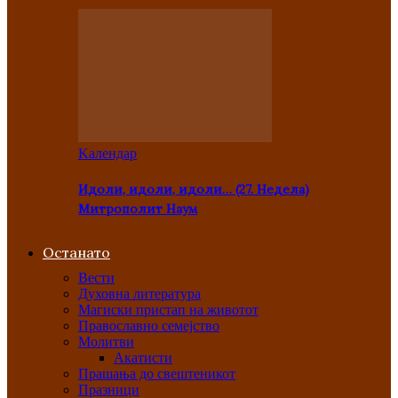
Kалендар
Идоли, идоли, идоли… (27. Недела)
Митрополит Наум
Останато
Вести
Духовна литература
Магиски пристап на животот
Православно семејство
Молитви
Акатисти
Прашања до свештеникот
Празници