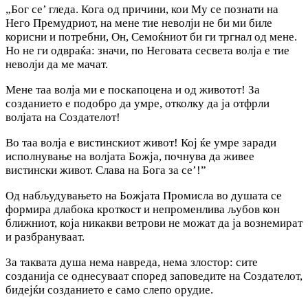
„Бог се’ гледа. Кога од причини, кои Му се познати на
Него Премудриот, на мене тие неволји не би ми биле
корисни и потребни, Он, Семоќниот би ги тргнал од мене.
Но не ги одвраќа: значи, по Неговата сесвета волја е тие
неволји да ме мачат.
Мене таа волја ми е поскапоцена и од животот! За
созданието е подобро да умре, отколку да ја отфрли
волјата на Создателот!
Во таа волја е вистинскиот живот! Кој ќе умре заради
исполнување на волјата Божја, почнува да живее
вистински живот. Слава на Бога за се’!”
Од набљудувањето на Божјата Промисла во душата се
формира длабока кроткост и непроменлива љубов кон
ближниот, која никакви ветрови не можат да ja вознемират
и разбрануваат.
За таквата душа нема навреда, нема злостор: сите
созданија се однесуваат според заповедите на Создателот,
бидејќи созданието е само слепо орудие.