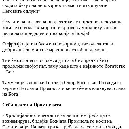
својата безумна непокорност само ги извршувате
Неговите одлуки”.
Слугите на кнезот на овој свет ќе се најдат во недоумица
кога ке го видат храброто и кротко самоодрекување и
целосната предаденост на волјата Божја!
Отфрлајќи ја таа блажена покорност, тие од светли и
добри ангели станале мрачни и сезлобни демони.
Тие ќе отстапат со срам, а душата без пречки ќе го
продолжи својот пат, таму каде што е нејзиното богатство
– Бог.
Таму лице в лице ке Го гледа Оној, Кого овде Го гледа со
вера во Неговата Промисла и вечно ќе воскликнува: слава
на Бога!
Себлагост на Промислата
• Христијанинот никогаш и за ништо не треба да се
вознемирува, бидејќи Божјата Промисла го носи на
Своите раце. Нашата грижа треба да се состои во тоа да