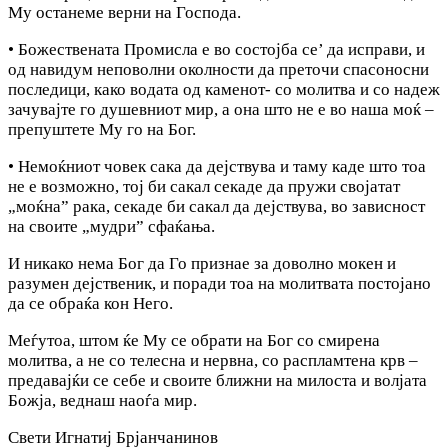
Му останеме верни на Господа.
• Божествената Промисла е во состојба се’ да исправи, и
од навидум неповолни околности да преточи спасоносни
последици, како водата од каменот- со молитва и со надеж
зачувајте го душевниот мир, а она што не е во наша моќ –
препуштете Му го на Бог.
• Немоќниот човек сака да дејствува и таму каде што тоа
не е возможно, тој би сакал секаде да пружи својатат
„моќна” рака, секаде би сакал да дејствува, во зависност
на своите „мудри” сфаќања.
И никако нема Бог да Го признае за доволно мокен и
разумен дејственик, и поради тоа на молитвата постојано
да се обраќа кон Него.
Меѓутоа, штом ќе My се обрати на Бог со смирена
молитва, а не со телесна и нервна, со распламтена крв –
предавајќи се себе и своите ближни на милоста и волјата
Божја, веднаш наоѓа мир.
Свети Игнатиј Брјанчанинов