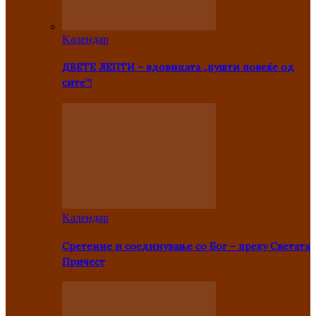
Kалендар
ДВЕТЕ ЛЕПТИ – вдовицата „пушти повеќе од
сите“!
Kалендар
Сретение и соединување со Бог – преку Светата
Причест