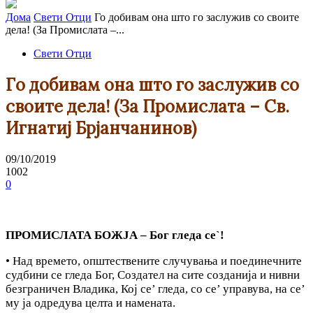
Дома
Свети Отци
Го добивам она што го заслужив со своите
дела! (За Промислата –...
Свети Отци
Го добивам она што го заслужив со
своите дела! (За Промислата – Св.
Игнатиј Брјанчанинов)
09/10/2019
1002
0
ПРОМИСЛАТА БОЖЈА – Бог глeда се`!
• Над времето, општествените случувања и поединечните
судбини се гледа Бог, Создател на сите созданија и нивни
безграничен Владика, Кој се’ гледа, со се’ управува, на се’
му ја одредува целта и намената.