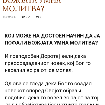
БОЖЈАТА УМНА
МОЛИТВА?
05/10/2019
964
0
КОЈ МОЖЕ НА ДОСТОЕН НАЧИН ДА ЈА
ПОФАЛИ БОЖЈАТА УМНА МОЛИТВА?
И преподобен Доротеј вели дека
првосоздадениот човек, кој Бог го
населил во рајот, се молел.
Од ова се гледа дека Бог го создал
човекот според Својот образ и
подобие, дека го вовел во рајот за тој
да ги обработува бесмртните градини,