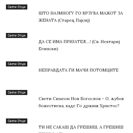
Свети Отци
ШТО НАЈМНОГУ ГО ВРЗУВА МАЖОТ ЗА
ЖЕНАТА (Старец Пајсиј)
Свети Отци
ДА СЕ ИМА ПРИЈАТЕЛ….! (Св. Нектариј
Егински)
Свети Отци
НЕПРАВДАТА ГИ МАЧИ ПОТОМЦИТЕ
Свети Отци
Свети Симеон Нов Богослов – О, љубов
божествена, каде Го држиш Христос?
Свети Отци
ТИ НЕ САКАШ ДА ГРЕШИШ, А ГРЕШИШ