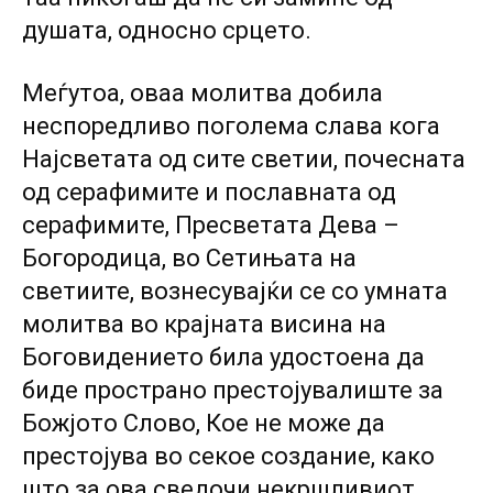
душата, односно срцето.
Меѓутоа, оваа молитва добила
неспоредливо поголема слава кога
Најсветата од сите светии, почесната
од серафимите и пославната од
серафимите, Пресветата Дева –
Богородица, во Сетињата на
светиите, вознесувајќи се со умната
молитва во крајната висина на
Боговидението била удостоена да
биде пространо престојувалиште за
Божјото Слово, Кое не може да
престојува во секое создание, како
што за ова сведочи некршливиот