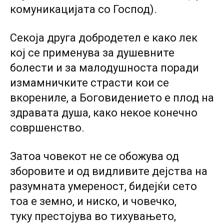
комуникацијата со Господ).
Секоја друга добродетел е како лек
кој се применува за душевните
болести и за малодушноста поради
измамничките страсти кои се
вкорениле, а Боговидението е плод на
здравата душа, како некое конечно
совршенство.
Затоа човекот не се обожува од
зборовите и од видливите дејства на
разумната умереност, бидејќи сето
тоа е земно, и ниско, и човечко,
туку престојува во тихувањето,