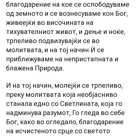
благодарение на кое се ослободуваме
од земното и се вознесуваме кон Бог,
живеејќи во височината на
тихувателниот живот, и дење и ноќе,
трпеливо подвизувајќи се во
молитвата, и на тој начин Ѝ се
приближуваме на непристапната и
блажена Природа.
И на тој начин, молејќи се трпеливо,
преку молитвата која необјасниво
станала едно со Светлината, која го
надминува разумот, Го гледа во себе
Бог, како во огледало, благодарение
на исчистеното срце со светото