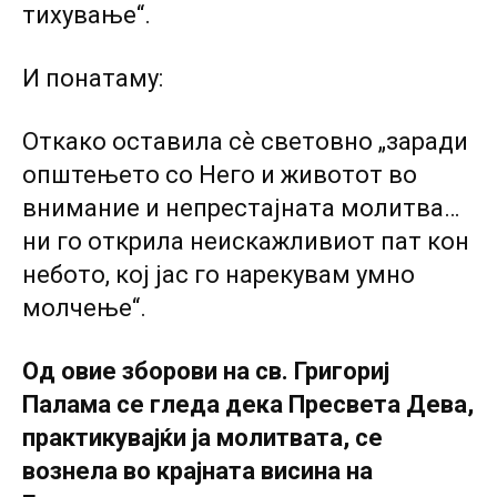
тихување“.
И понатаму:
Откако оставила сѐ световно „заради
општењето со Него и животот во
внимание и непрестајната молитва…
ни го открила неискажливиот пат кон
небото, кој јас го нарекувам умно
молчење“.
Од овие зборови на св. Григориј
Палама се гледа дека Пресвета Дева,
практикувајќи ја молитвата, се
вознела во крајната висина на