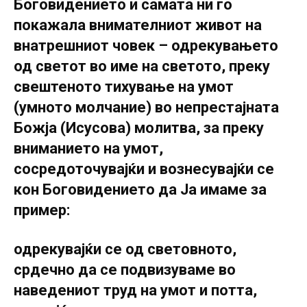
Боговидението и самата ни го
покажала внимателниот живот на
внатрешниот човек – одрекувањето
од светот во име на светото, преку
свештеното тихување на умот
(умното молчание) во непрестајната
Божја (Исусова) молитва, за преку
вниманието на умот,
сосредоточувајќи и вознесувајќи се
кон Боговидението да Ја имаме за
пример:
одрекувајќи се од световното,
срдечно да се подвизуваме во
наведениот труд на умот и потта,