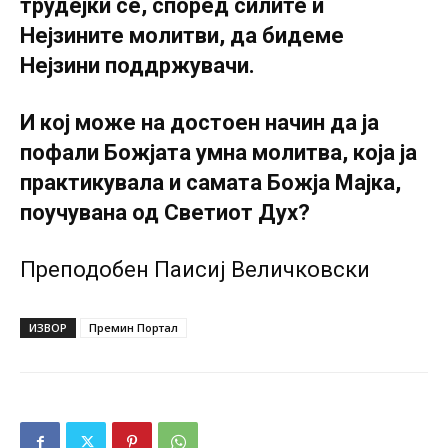
трудејќи се, според силите и
Нејзините молитви, да бидеме
Нејзини поддржувачи.
И кој може на достоен начин да ја
пофали Божјата умна молитва, која ја
практикувала и самата Божја Мајка,
поучувана од Светиот Дух?
Преподобен Паисиј Величковски
ИЗВОР
Премин Портал