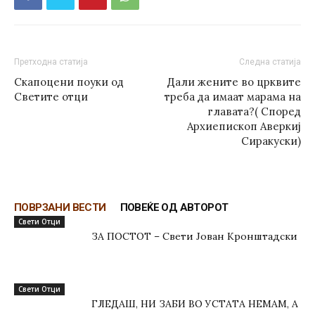
Претходна статија
Следна статија
Скапоцени поуки од
Дали жените во црквите
Светите отци
треба да имаат марама на
главата?( Според
Архиепископ Аверкиј
Сиракуски)
ПОВРЗАНИ ВЕСТИ
ПОВЕЌЕ ОД АВТОРОТ
Свети Отци
ЗА ПОСТОТ – Свети Јован Кронштадски
Свети Отци
ГЛЕДАШ, НИ ЗАБИ ВО УСТАТА НЕМАМ, А