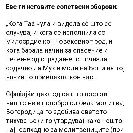
Еве ги неговите сопствени зборови:
„Кога Таа чула и видела сѐ што се
случува, и кога се исполнила со
милосрдие кон човековиот род, и
кога барала начин за спасение и
лечење од страдањето почнала
срдечно да Му се моли на Бог и на тој
начин Го привлекла кон нас…
Сфаќајќи дека од сѐ што постои
ништо не е подобро од оваа молитва,
Богородица го здобива светото
тихување (и го утврдува) како нешто
најнеопходно за молитвениците (при