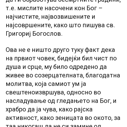
т.е. мислите насочени кон Бог –
најчистите, највозвишените и
најсовршените, како што пишува св.
Григориј Богослов.
Ова не е ништо друго туку факт дека
на првиот човек, бидејќи бил чист по
душа и срце, му било одредено да
живее во созерцателната, благодатна
молитва, која самиот ум ја
свештеноизвршува, односно во
насладување од гледањето на Бог, и
храбро да ја чува, како рајска
активност, како зеницата во окото, за
таа никогаш да не си замине од