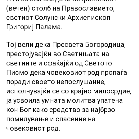
(вечен) столб на Православието,
светиот Солунски Архиепископ
Григориј Палама.
Тој вели дека Пресвета Богородица,
престојувајќи во Светињата на
светиите и сфаќајќи од Светото
Писмо дека човековиот род пропаѓа
поради своето непослушание,
исполнувајќи се со крајно милосрдие,
ја усвоила умната молитва упатена
кон Бог како средство за најбрзо
помилување и спасение на
човековиот род.