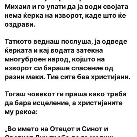
Михаил и го упати да ја води својата
нема ќерка на изворот, каде што ќе
оздрави.
Таткото веднаш послуша, ја одведе
ќерката и кај водата затекна
многуброен народ, којшто на
изворот си бараше спасение од
разни маки. Тие сите беа христијани.
Тогаш човекот ги праша како треба
да бара исцеление, а христијаните
му рекоа:
„Во името на Отецот и Синот и