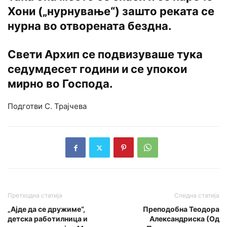
Хони („нурнување“) зашто реката се
нурна во отворената бездна.
Свети Архип се подвизуваше тука
седумдесет години и се упокои
мирно во Господа.
Подготви С. Трајчева
Претходна статија
Следна статија
„Ајде да се дружиме“,
Преподобна Теодора
детска работилница и
Александриска (Од