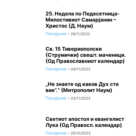
25. Недела по Педесетница-
Милостивиот Самарјанин –
Христос (Д. Наум)
Покајание
-
26/11/2023
Св. 15 Тивeриoпoлски
(Струмички) свeшт. маченици.
(Од Православниот календар)
Покајание
-
06/11/2023
„Не знаете од каков Дух сте
вие“.“ (Митрополит Наум)
Покајание
-
02/11/2023
Светиот апостол и евангелист
Лука (Од Правосл. календар)
Покајание
-
25/10/2023