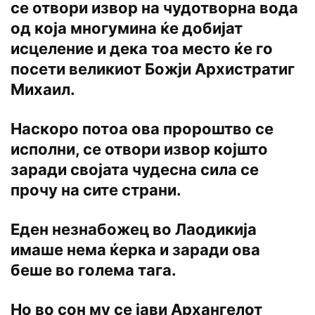
се отвори извор на чудотворна вода
од која многумина ќе добијат
исцеление и дека тоа место ќе го
посети великиот Божји Архистратиг
Михаил.
Наскоро потоа ова пророштво се
исполни, се отвори извор којшто
заради својата чудесна сила се
прочу на сите страни.
Еден незнабожец во Лаодикија
имаше нема ќерка и заради ова
беше во голема тага.
Но во сон му се јави Архангелот