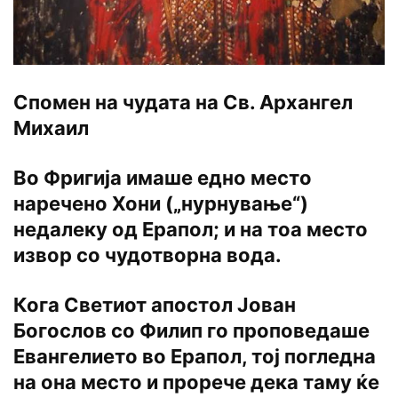
Спомен на чудата на Св. Архангел
Михаил
Во Фригија имаше едно место
наречено Хони („нурнување“)
недалеку од Ерапол; и на тоа место
извор со чудотворна вода.
Кога Светиот апостол Јован
Богослов со Филип го проповедаше
Евангелието во Ерапол, тој погледна
на она место и прорече дека таму ќе