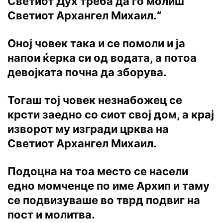
Светиот Дух треба да го молиш
Светиот Архангел Михаил.“
Оној човек така и се помоли и ја
напои ќерка си од водата, а потоа
девојката почна да зборува.
Тогаш тој човек незнабожец се
крсти заедно со сиот свој дом, а крај
изворот му изгради црква на
Светиот Архангел Михаил.
Подоцна на тоа место се насели
едно момченце по име Архип и таму
се подвизуваше во тврд подвиг на
пост и молитва.