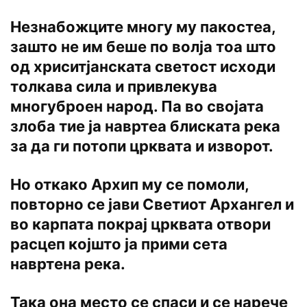
Незнабожците многу му пакостеа,
зашто не им беше по волја тоа што
од хриситјанската светост исходи
толкава сила и привлекува
многуброен народ. Па во својата
злоба тие ја навртеа блиската река
за да ги потопи црквата и изворот.
Но откако Архип му се помоли,
повторно се јави Светиот Архангел и
во карпата покрај црквата отвори
расцеп којшто ја прими сета
навртена река.
Така она место се спаси и се нарече