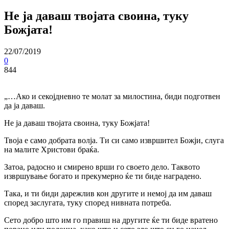
Не ја даваш твојата своина, туку
Божјата!
22/07/2019
0
844
„…Ако и секојдневно те молат за милостина, биди подготвен
да ја даваш.
Не ја даваш твојата своина, туку Божјата!
Твоја е само добрата волја. Ти си само извршител Божји, слуга
на малите Христови браќа.
Затоа, радосно и смирено врши го своето дело. Таквото
извршување богато и прекумерно ќе ти биде наградено.
Така, и ти биди дарежлив кон другите и немој да им даваш
според заслугата, туку според нивната потреба.
Сето добро што им го правиш на другите ќе ти биде вратено