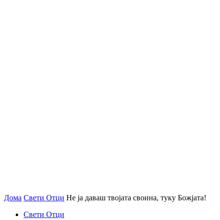
Дома
Свети Отци
Не ја даваш твојата своина, туку Божјата!
Свети Отци