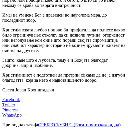
порано или подоцна, како што и сето зло што си го нанел
некому се враќа во твојата внатрешност.
Имај на ум дека Бог е праведен во најголема мера, до
последниот збор.
Христијанската љубов попрво би прифатила да поднесе какво
било ограничување отколку да си дозволи лутина, огорченост
или негодување кон оние што поради својата сиромаштија
или слабиот карактер постојано нѐ вознемируваат и живеат на
сметка на другите.
Зашто, каде што е љубовта, таму е и Божјата благодат,
добрина, мир и изобилие.
Христијанинот е подготвен да претрпи сѐ само да не ја изгуби
благодатта, која за него е највозвишеното добро.
Свети Јован Кронштадски
Facebook
Twitter
Pinterest
WhatsApp
Претходна статија
СРЕБРОЉУБИЕ! (Богатството како идол)