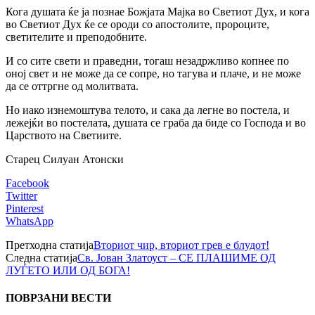
Кога душата ќе ја познае Божјата Мајка во Светиот Дух, и кога
во Светиот Дух ќе се ороди со апостолите, пророците,
светителите и преподобните.
И со сите свети и праведни, тогаш незадржливо копнее по
оној свет и не може да се сопре, но тагува и плаче, и не може
да се оттргне од молитвата.
Но иако изнемоштува телото, и сака да легне во постела, и
лежејќи во постелата, душата се граба да биде со Господа и во
Царството на Светиите.
Старец Силуан Атонски
Facebook
Twitter
Pinterest
WhatsApp
Претходна статија
Вториот чир, вториот грев е блудот!
Следна статија
Св. Јован Златоуст – СЕ ПЛАШИМЕ ОД
ЛУЃЕТО ИЛИ ОД БОГА!
ПОВРЗАНИ ВЕСТИ