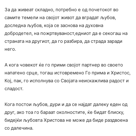
За да живеат складно, потребно е од почетокот во
самите темели на својот живот да вградат љубов,
доследна љубов, која се заснова на духовна
добродетел, на пожртвуваност,едниот да е секогаш на
страната на другиот, да го разбира, да страда заради
него.
А кога човекот ќе го прими својот партнер во своето
напатено срце, тогаш истовремено Го прима и Христос,
Кој, пак, го исполнува со Својата неискажлива радост и
сладост.
Кога постои љубов, дури и да се најдат далеку еден од
друг, ако тоа го бараат околностите, ќе бидат блиску,
бидејќи љубовта Христова не може да биде раздвоена
со далечина.