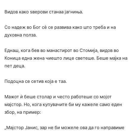
Видов како ѕверови станаа јагниња.
Со надеж во Бог сѐ се развива како што треба и на
духовна полза.
Еднаш, кога бев во манастирот во Стомија, видов во
Коница една жена чиешто лице светеше. Беше мајка на
пет деца.
Подоцна се сетив која е таа.
Мажот ѝ беше столар и често работеше со мојот
мајстор. Но, кога купувачите би му кажеле само еден
збор, на пример:
„Мајстор Јанис, зар не би можеле ова да го направиме