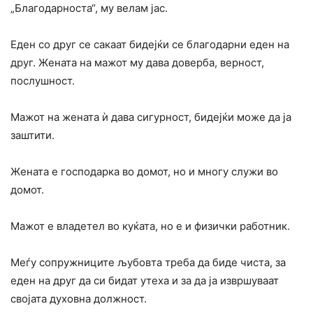
„Благодарноста“, му велам јас.
Еден со друг се сакаат бидејќи се благодарни еден на
друг. Жената на мажот му дава доверба, верност,
послушност.
Мажот на жената ѝ дава сигурност, бидејќи може да ја
заштити.
Жената е господарка во домот, но и многу служи во
домот.
Мажот е владетел во куќата, но е и физички работник.
Меѓу сопружниците љубовта треба да биде чиста, за
еден на друг да си бидат утеха и за да ја извршуваат
својата духовна должност.