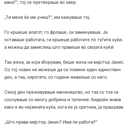
вака?“, тој се претвораше во ѕвер.
„Ти мене ќе ме учиш?“, им кажуваше тој.
Го кршеше алатот, го фрлаше, си заминуваше. Ја
оставаше работата, ги кршеше работите по туѓите куќи,
а можеш да замислиш што правеше во својата куќа!
Таа жена, за која зборувам, беше жена на мајстор Јанис.
Со тој човек не можеше да се помине еден единствен
ден, а таа, сиротата, со години живееше со него.
Секој ден преживуваше мачеништво, но таа со тоа се
соочуваше со многу добрина и трпение. Бидејќи знаев
како е во нејзината куќа, кога ќе ја сретнев, ја прашував:
„Што прави мајстор Јанис? Има ли работа?“