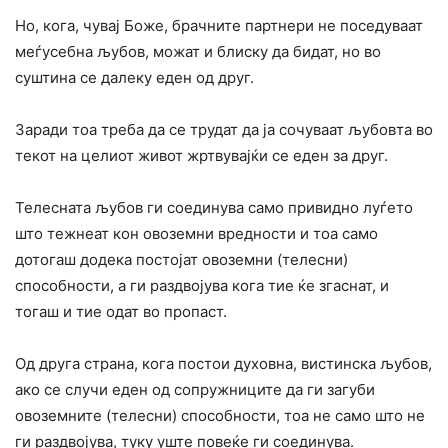
Но, кога, чувај Боже, брачните партнери не поседуваат
меѓусебна љубов, можат и блиску да бидат, но во
суштина се далеку еден од друг.
Заради тоа треба да се трудат да ја сочуваат љубовта во
текот на целиот живот жртвувајќи се еден за друг.
Телесната љубов ги соединува само привидно луѓето
што тежнеат кон овоземни вредности и тоа само
дотогаш додека постојат овоземни (телесни)
способности, а ги раздвојува кога тие ќе згаснат, и
тогаш и тие одат во пропаст.
Од друга страна, кога постои духовна, вистинска љубов,
ако се случи еден од сопружниците да ги загуби
овоземните (телесни) способности, тоа не само што не
ги раздвојува, туку уште повеќе ги соединува.