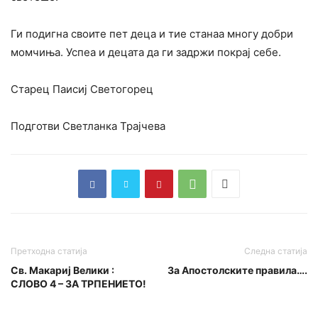
Ги подигна своите пет деца и тие станаа многу добри
момчиња. Успеа и децата да ги задржи покрај себе.
Старец Паисиј Светогорец
Подготви Светланка Трајчева
Претходна статија
Следна статија
Св. Макариј Велики :
За Апостолските правила….
СЛОВО 4 – ЗА ТРПЕНИЕТО!