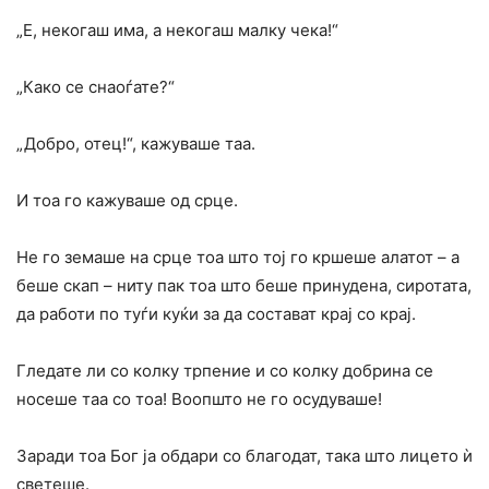
„Е, некогаш има, а некогаш малку чека!“
„Како се снаоѓате?“
„Добро, отец!“, кажуваше таа.
И тоа го кажуваше од срце.
Не го земаше на срце тоа што тој го кршеше алатот – а
беше скап – ниту пак тоа што беше принудена, сиротата,
да работи по туѓи куќи за да состават крај со крај.
Гледате ли со колку трпение и со колку добрина се
носеше таа со тоа! Воопшто не го осудуваше!
Заради тоа Бог ја обдари со благодат, така што лицето ѝ
светеше.