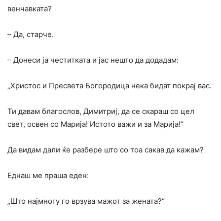
венчавката?
– Да, старче.
– Донеси ја честитката и јас нешто да додадам:
„Христос и Пресвета Богородица нека бидат покрај вас.
Ти давам благослов, Димитриј, да се скараш со цел
свет, освен со Марија! Истото важи и за Марија!“
Да видам дали ќе разбере што со тоа сакав да кажам?
Еднаш ме праша еден:
„Што најмногу го врзува мажот за жената?“