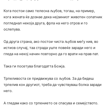
Кога постои само телесна љубов, тогаш, на пример,
кога жената ќе дознае дека нејзиниот животен сопатник
погледнал некоја друга, фрла на него отров и го
ослепува.
Од друга страна, ако постои чиста љубов меѓу нив, во
истиов случај, таа страда уште повеќе заради него и
гледа на некој начин повторно да го врати на прав пат.
Така ги посетува благодатта Божја.
Трпеливоста се придвижува со љубов. За да бидеш
трпелив кон другиот, треба да чувствуваш болка заради
него.
А гледам како со трпението се спасува и семејството.