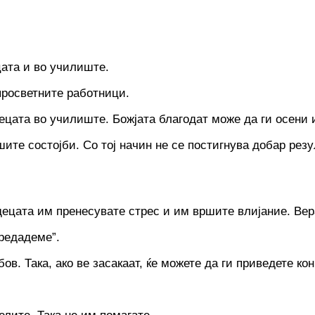
цата и во училиште.
просветните работници.
ецата во училиште. Божјата благодат може да ги осени 
ите состојби. Co тој начин не се постигнува добар резул
децата им пренесувате стрес и им вршите влијание. Вера
предадеме”.
в. Така, ако ве засакаат, ќе можете да ги приведете кон