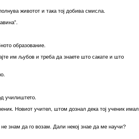
полнува животот и така тој добива смисла.
авина”.
бното образование.
вајте им љубов и треба да знаете што сакате и што
о.
од училиштето.
ченик. Новиот учител, штом дознал дека тој ученик имал
не знам да го возам. Дали некој знае да ме научи?