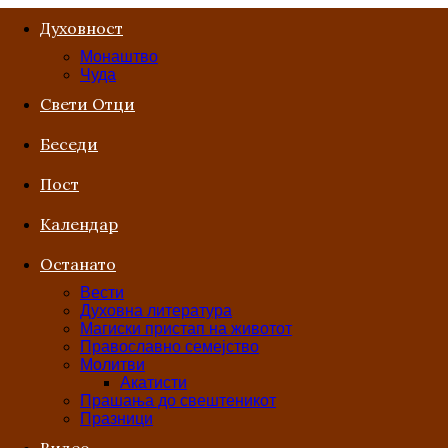
Духовност
Монаштво
Чуда
Свети Отци
Беседи
Пост
Kалендар
Останато
Вести
Духовна литература
Магиски пристап на животот
Православно семејство
Молитви
Акатисти
Прашања до свештеникот
Празници