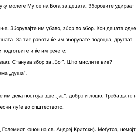
туку молете My ce на Бога за децата. Зборовите удираат
ање. Зборувајте им убаво, збор по збор. Кон децата одн
ушата. За тие работи ќе им зборувате подоцна, другпат.
е подготвите и ќе им речете:
аат. Станува збор за „Бог”. Што мислите вие?
ема „душа”.
 им дека постојат две „јас”: добро и лошо. Треба да го
лесни луѓе во општеството.
Големиот канон на св. Андреј Критски). Меѓутоа, немојте