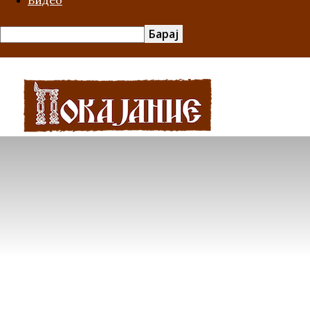
Видео
Покајание