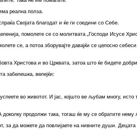
елите. Така не им помагате.
има реална полза.
испраќа Својата благодат и ќе ги соедини co Себе.
еленија, помолете се co молитвата „Господи Исусе Хрис
молете се, а потоа зборувајте давајќи се целосно себеси
бовта Христова и во Црквата, затоа што ќе бидете добри
та забелешка, велејќи:
 успеете во животот. И јас, којшто ве љубам многу, исто
 доколку продолжи така, тогаш ќе му се обратите нему л
от, за да можете да повлијаете на нивните души. Децата