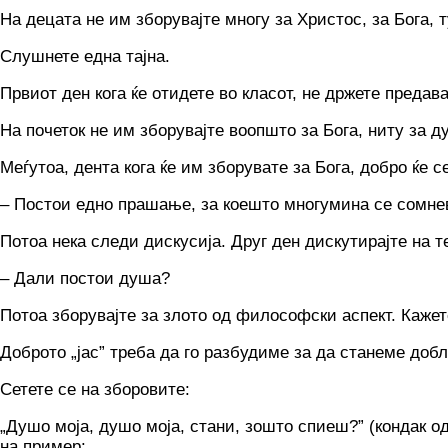
Ha децата не им зборувајте многу за Христос, за Бога, 
Слушнете една тајна.
Првиот ден кога ќе отидете во класот, не држете предав
На почеток не им зборувајте воопшто за Бога, ниту за д
Меѓутоа, дента кога ќе им зборувате за Бога, добро ќе с
– Постои едно прашање, за коешто многумина се сомнев
Потоа нека следи дискусија. Друг ден дискутирајте на т
– Дали постои душа?
Потоа зборувајте за злото од философски аспект. Кажете
Доброто „jac” треба да го разбудиме за да станеме доб
Сетете се на зборовите:
„Душо моја, душо моја, стани, зошто спиеш?” (кондак од 
на пример: