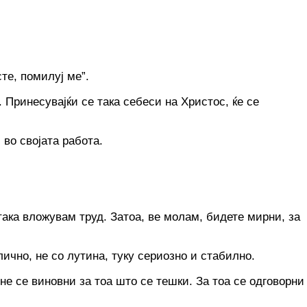
те, помилуј ме”.
. Принесувајќи се така себеси на Христос, ќе се
 во својата работа.
 така вложувам труд. Затоа, ве молам, бидете мирни, за
ично, не co лутина, туку сериозно и стабилно.
 не се виновни за тоа што се тешки. За тоа се одговорни