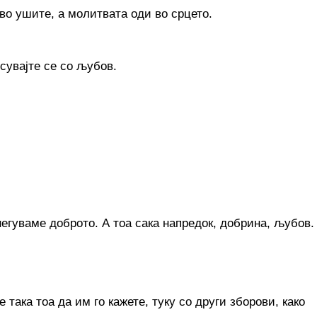
 во ушите, а молитвата оди во срцето.
есувајте се co љубов.
 негуваме доброто. А тоа сака напредок, добрина, љубов.
 така тоа да им го кажете, туку co други зборови, како