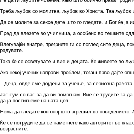
He да ги љубите човечки, како што обично прават родит
Треба љубов co молитва, љубов во Христа. Таа љубов 
Да се молите за секое дете што го гледате, и Бог ќе ја 
Пред да влезете во училница, а особено во тешките одд
Влегувајќи внатре, прегрнете ги co поглед сите деца, по
радувате.
Така ќе се осветувате и вие и децата. Ќе живеете во љу
Ако некој ученик направи проблем, тогаш прво дајте опш
– Деца, овде сме дојдени за учење, за сериозна работа.
Јас сум co вас за да ви помогнам. Вие се трудите за да
да ја постигнеме нашата цел.
Нема да гледате кон оној што згрешил во поведението. А
Ќе се потрудите да се наметнете како авторитет во клас
возрасните.