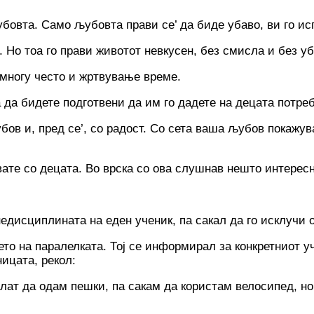
убовта. Само љубовта прави се’ да биде убаво, ви го ис
 Но тоа го прави животот невкусен, без смисла и без уб
 многу често и жртвување време.
 да бидете подготвени да им го дадете на децата потре
убов и, пред се’, co радост. Co сета ваша љубов покажу
вате co децата. Во врска co ова слушнав нешто интересн
недисциплината на еден ученик, па сакал да го исклучи 
то на паралелката. Тој се информирал за конкретниот у
ницата, рекол:
лат да одам пешки, па сакам да користам велосипед, но 