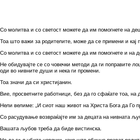
Co молитва и co светост можете да им помогнете на де
Тоа што важи за родителите, може да се примени и кај 
Co молитва и co светост можете да им помогнете и на д
He обидувајте се co човечки методи да ги поправите лош
оди во нивните души и нека ги промени.
Тоа значи да си христијанин.
Вие, просветните работници, без да го сфаќате тоа, на 
Нели велиме: „И сиот наш живот на Христа Бога да Го 
Co расудување возвраќајте им за децата на нивната љубо
Вашата љубов треба да биде вистинска.