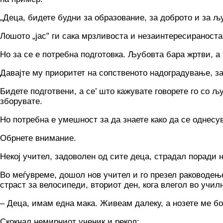
„Деца, бидете будни за образование, за доброто и за љ
Лошото „јас” ги сака мрзливоста и незаинтересираноста.
Ho за се е потребна подготовка. Љубовта бара жртви, а
Давајте му приоритет на сопственото надоградување, за
Бидете подготвени, a ce’ што кажувате говорете го co љ
зборувате.
Но потребна е умешност за да знаете како да се однесу
Обрнете внимание.
Некој учител, задоволен од сите деца, страдал поради 
Во меѓувреме, дошол нов учител и го презел раководење
страст за велосипеди, вториот ден, кога влегол во учил
– Деца, имам една мака. Живеам далеку, а нозете ме бо
Скокнал немирниот ученик и рекол: