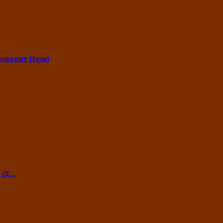
ополит Наум)
 (Д….