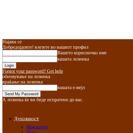
Најави се
Добредојдовте! влезете во вашиот профил
Вашето корисничко име
вашата лозинка
Forgot your password? Get help
обновување на лозинка
враќање на лозинка
вашата е-мејл
А лозинка ќе ви биде испратено до вас.
Духовност
Монаштво
Чуда