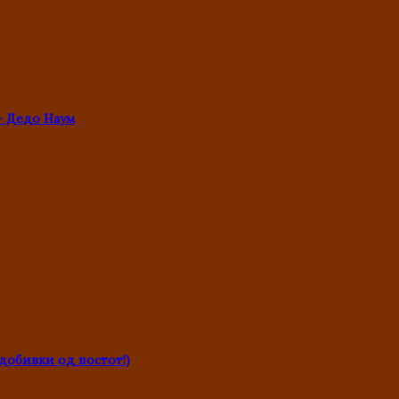
- Дедо Наум
обивки од постот!)