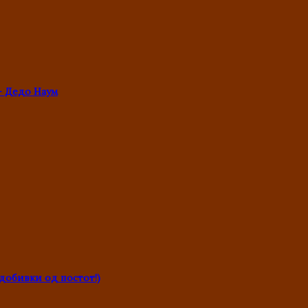
- Дедо Наум
обивки од постот!)