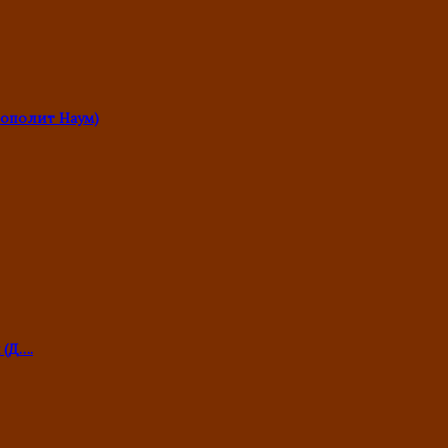
ополит Наум)
 (Д….