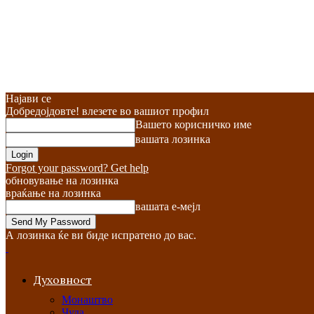
Најави се
Добредојдовте! влезете во вашиот профил
Вашето корисничко име
вашата лозинка
Forgot your password? Get help
обновување на лозинка
враќање на лозинка
вашата е-мејл
А лозинка ќе ви биде испратено до вас.
Духовност
Монаштво
Чуда