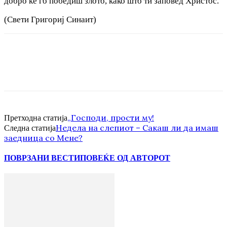
добро ќе го победиш злото, како што ти заповед Христос.“
(Свети Григориј Синаит)
„Господи, прости му!
Претходна статија
Недела на слепиот – Сакаш ли да имаш
Следна статија
заедница со Мене?
ПОВРЗАНИ ВЕСТИ
ПОВЕЌЕ ОД АВТОРОТ