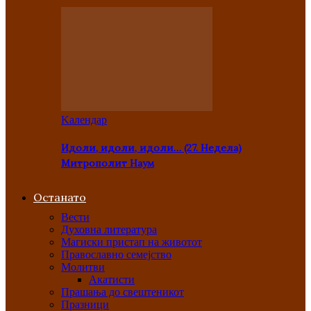
Kалендар
Идоли, идоли, идоли… (27. Недела)
Митрополит Наум
Останато
Вести
Духовна литература
Магиски пристап на животот
Православно семејство
Молитви
Акатисти
Прашања до свештеникот
Празници