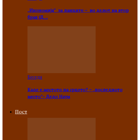
„Икономија“ за лаиците – во делот на втор
брак (Д….
Беседи
Каде е местото на срцето? – „последното
место“- Дедо Наум
Пост