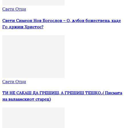
Свети Отци
Свети Симеон Нов Богослов – О, љубов божествена, каде
Го држиш Христос?
Свети Отци
ТИ НЕ САКАШ ДА ГРЕШИШ, А ГРЕШИШ ТЕШКО..( Писмата
на валаамскиот старец)