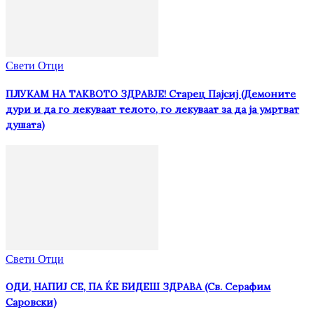
Свети Отци
ПЛУКАМ НА ТАКВОТО ЗДРАВЈЕ! Старец Пајсиј (Демоните
дури и да го лекуваат телото, го лекуваат за да ја умртват
душата)
Свети Отци
ОДИ, НАПИЈ СЕ, ПА ЌЕ БИДЕШ ЗДРАВА (Св. Серафим
Саровски)