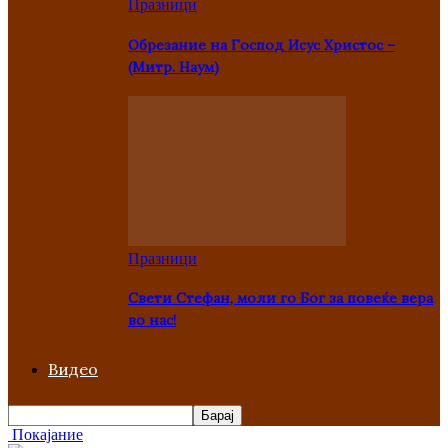
Празници
Oбрезание на Господ Исус Христос –
(Митр. Наум)
Празници
Свети Стефан, моли го Бог за повеќе вера
во нас!
Видео
Покајание