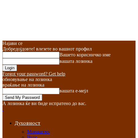
Најави се
Добредојдовте! влезете во вашиот профил
Вашето корисничко име
вашата лозинка
Forgot your password? Get help
обновување на лозинка
враќање на лозинка
вашата е-мејл
А лозинка ќе ви биде испратено до вас.
Духовност
Монаштво
Чуда