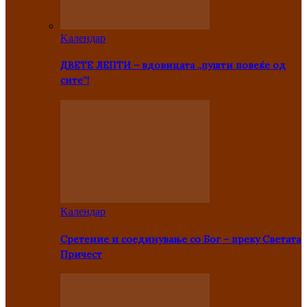
Kалендар
ДВЕТЕ ЛЕПТИ – вдовицата „пушти повеќе од
сите“!
Kалендар
Сретение и соединување со Бог – преку Светата
Причест