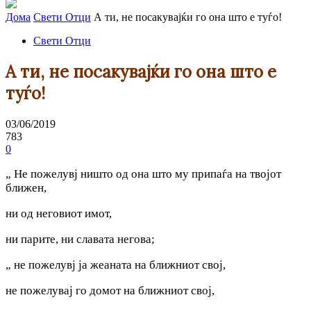
Дома
Свети Отци
А ти, не посакувајќи го она што е туѓо!
Свети Отци
А ти, не посакувајќи го она што е
туѓо!
03/06/2019
783
0
„ Не пожелувј ништо од онa што му припаѓа на твојот
ближен,
ни од неговиот имот,
ни парите, ни славата негова;
„ не пожелувј ја жеанaта на ближниот свој,
не пожелувај го домот на ближниот свој,