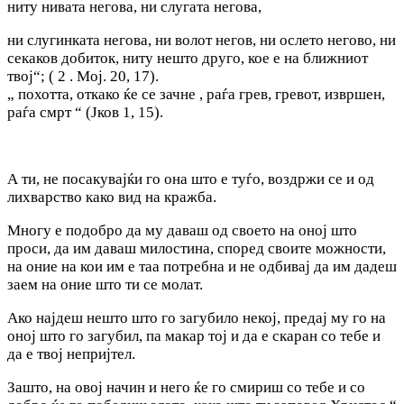
ниту нивата негова, ни слугата негова,
ни слугинката негова, ни волот негов, ни ослето негово, ни
секаков добиток, ниту нешто друго, кое е на ближниот
твој“; ( 2 . Мој. 20, 17).
„ похотта, откако ќе се зачне , раѓа грев, гревот, извршен,
раѓа смрт “ (Јков 1, 15).
А ти, не посакувајќи го она што е туѓо, воздржи се и од
лихварство како вид на кражба.
Многу е подобро да му даваш од своето на оној што
проси, да им даваш милостина, според своите можности,
на оние на кои им е таа потребна и не одбивај да им дадеш
заем на оние што ти се молат.
Ако најдеш нешто што го загубило некој, предај му го на
оној што го загубил, па макар тој и да е скарaн со тебе и
да е твој непријтел.
Зашто, на овој начин и него ќе го смириш со тебе и со