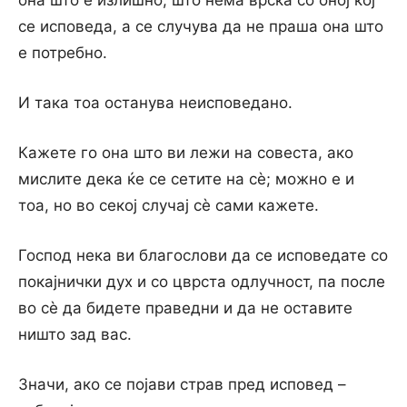
она што е излишно, што нема врска со оној кој
се исповеда, а се случува да не праша она што
е потребно.
И така тоа останува неисповедано.
Кажете го она што ви лежи на совеста, ако
мислите дека ќе се сетите на сѐ; можно е и
тоа, но во секој случај сѐ сами кажете.
Господ нека ви благослови да се исповедате со
покајнички дух и со цврста одлучност, па после
во сѐ да бидете праведни и да не оставите
ништо зад вас.
Значи, ако се појави страв пред исповед –