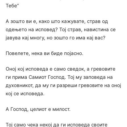
Тебе“
А зошто ви е, како што кажувате, страв од
одењето на исповед? Тој страв, навистина се
јавува кај многу, но зошто го има кај вас?
Повелете, нека ви биде појасно.
Оној кој исповеда е само сведок, а гревовите
ги прима Самиот Господ. Тој му заповеда на
духовникот, да му ги разреши гревовите на оној
кој се исповеда.
А Господ, целиот е милост.
Тој само чека некој да ги исповеда своите