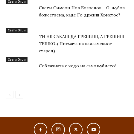
Свети Отци
Свети Симеон Нов Богослов – О, љубов
божествена, каде Го држиш Христос?
Свети Отци
ТИ НЕ САКАШ ДА ГРЕШИШ, А ГРЕШИШ
ТЕШКО..( Писмата на валаамскиот
старец)
Свети Отци
Соблазната е чедо на самољубието!