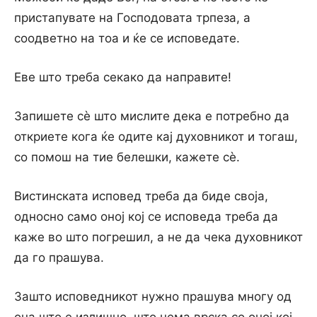
пристапувате на Господовата трпеза, а
соодветно на тоа и ќе се исповедате.
Еве што треба секако да направите!
Запишете сѐ што мислите дека е потребно да
откриете кога ќе одите кај духовникот и тогаш,
со помош на тие белешки, кажете сѐ.
Вистинската исповед треба да биде своја,
односно само оној кој се исповеда треба да
каже во што погрешил, а не да чека духовникот
да го прашува.
Зашто исповедникот нужно прашува многу од