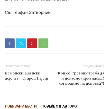
Св. Теофан Затворник
Претходна статија
Следна статија
Демонски, магиски
Кои се` гревови треба да
дејства – Старец Пајсиј
ги покаеме (признаеме)
кога одиме на исповед?!
ПОВРЗАНИ ВЕСТИ
ПОВЕЌЕ ОД АВТОРОТ