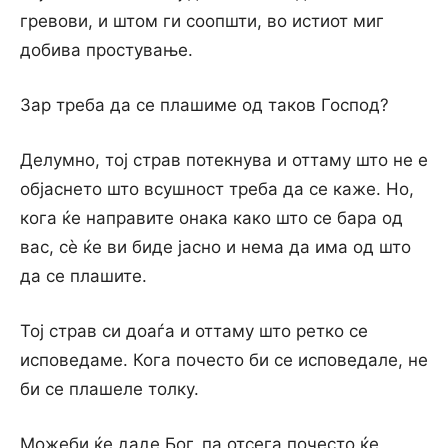
гревови, и штом ги соопшти, во истиот миг
добива простување.
Зар треба да се плашиме од таков Господ?
Делумно, тој страв потекнува и оттаму што не е
објаснето што всушност треба да се каже. Но,
кога ќе направите онака како што се бара од
вас, сѐ ќе ви биде јасно и нема да има од што
да се плашите.
Тој страв си доаѓа и оттаму што ретко се
исповедаме. Кога почесто би се исповедале, не
би се плашеле толку.
Можеби ќе даде Бог, па отсега почесто ќе