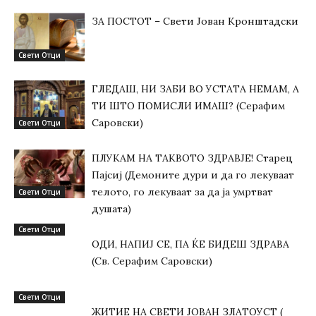
ЗА ПОСТОТ – Свети Јован Кронштадски
Свети Отци
ГЛЕДАШ, НИ ЗАБИ ВО УСТАТА НЕМАМ, А
ТИ ШТО ПОМИСЛИ ИМАШ? (Серафим
Саровски)
Свети Отци
ПЛУКАМ НА ТАКВОТО ЗДРАВЈЕ! Старец
Пајсиј (Демоните дури и да го лекуваат
телото, го лекуваат за да ја умртват
Свети Отци
душата)
Свети Отци
ОДИ, НАПИЈ СЕ, ПА ЌЕ БИДЕШ ЗДРАВА
(Св. Серафим Саровски)
Свети Отци
ЖИТИЕ НА СВЕТИ ЈОВАН ЗЛАТОУСТ (