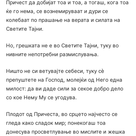
Причест да добијат тоа и тоа, а тогаш, кога тоа
ќе го нема, се вознемируваат и дури се
колебаат по прашање на верата и силата на
Светите Тајни.
Но, грешката не е во Светите Тајни, туку во
нивните непотребни размислувања.
Ништо не си ветувајте себеси, туку сѐ
препуштете на Господ, молејќи од Него една
милост: да ви даде сили за секое добро дело
со кое Нему Му се угодува.
Плодот од Причеста, во срцето најчесто се
гледа како сладок мир; понекогаш тоа
донесува просветлување во мислите и жешка