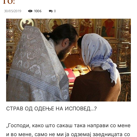
го!
30/05/2019
1006
0
СТРАВ ОД ОДЕЊЕ НА ИСПОВЕД…?
„Господи, како што сакаш така направи со мене
и во мене, само не ми ја одземај заедницата со