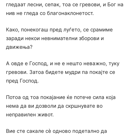
гледаат лесни, сепак, тоа се гревови, и Бог на
нив не гледа со благонаклонетост.
Како, понекогаш пред луѓето, се срамиме
заради некои невнимателни зборови и
движења?
А овде е Господ, и не е нешто неважно, туку
гревови. Затоа бидете мудри па покајте се
пред Господ.
Потоа од тоа покајание ќе потече сила која
нема да ви дозволи да скршнувате во
неправилен живот.
Вие сте сакале сѐ одново подетално да