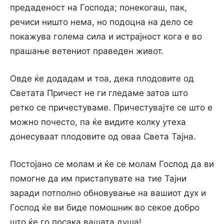
предаденост на Господа; понекогаш, пак,
речиси ништо нема, но подоцна на дело се
покажува голема сила и истрајност кога е во
прашање ветениот праведен живот.
Овде ќе додадам и тоа, дека плодовите од
Светата Причест не ги гледаме затоа што
ретко се причестуваме. Причестувајте се што е
можно почесто, па ќе видите колку утеха
донесуваат плодовите од оваа Света Тајна.
Постојано се молам и ќе се молам Господ да ви
помогне да им пристапувате на тие Тајни
заради потполно обновување на вашиот дух и
Господ ќе ви биде помошник во секое добро
што ќе го посака вашата душа!