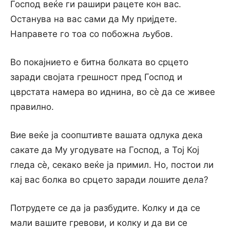
Господ веќе ги рашири рацете кон вас.
Останува на вас сами да Му пријдете.
Направете го тоа со побожна љубов.
Во покајнието е битна болката во срцето
заради својата грешност пред Господ и
цврстата намера во иднина, во сѐ да се живее
правилно.
Вие веќе ја соопштивте вашата одлука дека
сакате да Му угодувате на Господ, а Тој Кој
гледа сѐ, секако веќе ја примил. Но, постои ли
кај вас болка во срцето заради лошите дела?
Потрудете се да ја разбудите. Колку и да се
мали вашите гревови, и колку и да ви се