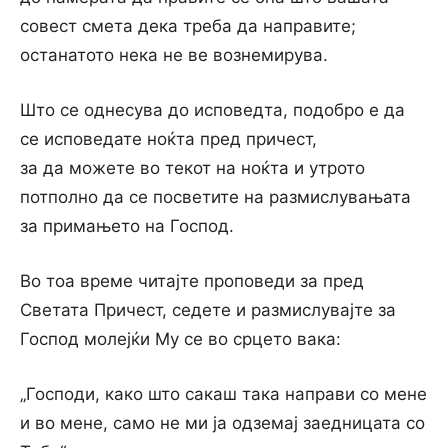
совест смета дека треба да направите;
останатото нека не ве вознемирува.
Што се однесува до исповедта, подобро е да
се исповедате ноќта пред причест,
за да можете во текот на ноќта и утрото
потполно да се посветите на размислувањата
за примањето на Господ.
Во тоа време читајте проповеди за пред
Светата Причест, седете и размислувајте за
Господ молејќи Му се во срцето вака:
„Господи, како што сакаш така направи со мене
и во мене, само не ми ја одземај заедницата со