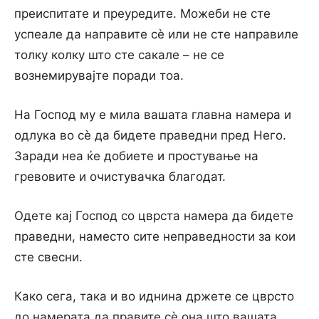
преиспитате и преуредите. Можеби не сте
успеале да направите сѐ или не сте направиле
толку колку што сте сакале – не се
вознемирувајте поради тоа.
На Господ му е мила вашата главна намера и
одлука во сѐ да бидете праведни пред Него.
Заради неа ќе добиете и простување на
гревовите и очистувачка благодат.
Одете кај Господ со цврста намера да бидете
праведни, наместо сите неправедности за кои
сте свесни.
Како сега, така и во иднина држете се цврсто
до намерата да правите сѐ она што вашата