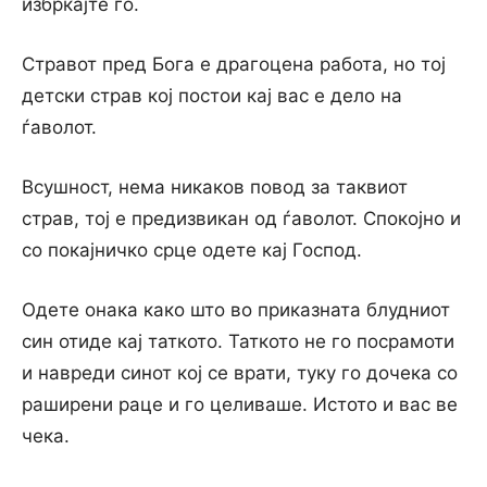
избркајте го.
Стравот пред Бога е драгоцена работа, но тој
детски страв кој постои кај вас е дело на
ѓаволот.
Всушност, нема никаков повод за таквиот
страв, тој е предизвикан од ѓаволот. Спокојно и
со покајничко срце одете кај Господ.
Одете онака како што во приказната блудниот
син отиде кај таткото. Таткото не го посрамоти
и навреди синот кој се врати, туку го дочека со
раширени раце и го целиваше. Истото и вас ве
чека.