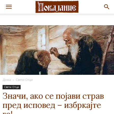
Дома
Свети Отци
Свети Отци
Значи, ако се појави страв
пред исповед – избркајте