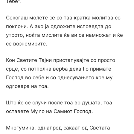
Тебе“.
Секогаш молете се со таа кратка молитва со
поклони. А ако ја одложите исповедта до
утрото, ноќта мислите ќе ви се намножат и ќе
се вознемирите.
Кон Светите Тајни пристапувајте со просто
срце, со потполна верба дека Го примате
Господ во себе и со однесувањето кое му
одговара на тоа.
Што ќе се случи после тоа во душата, тоа
оставете Му го на Самиот Господ.
Многумина, однапред сакаат од Светата