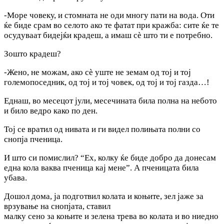
-Море човеку, и стомната не оди многу пати на вода. Оти
ќе биде срам во селото ако те фатат при кражба: сите ќе те
осудуваат бидејќи крадеш, a имаш сè што ти е потребно.
Зошто крадеш?
-Жено, не можам, ако сè уште не земам од тој и тој
големопоседник, од тој и тој човек, од тој и тој газда…!
Еднаш, во месецот јули, месечината била полна на небото
и било ведро како по ден.
Тој се вратил од нивата и ги видел полињата полни co
снопја пченица.
И што си помислил? “Ex, колку ќе биде добро да донесам
една кола ваква пченица кај мене”. А пченицата била
убава.
Дошол дома, ја подготвил колата и коњите, зел jаже за
врзување на снопјата, ставил
малку сено за коњите и зелена трева во колата и во ниедно