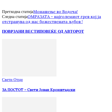
Монашење во Водоча!
Претходна статија
ОМРАЗАТА – најголемиот грев кој ја
Следна статија
отстранува од нас божествената љубов !
ПОВРЗАНИ ВЕСТИ
ПОВЕЌЕ ОД АВТОРОТ
Свети Отци
ЗА ПОСТОТ – Свети Јован Кронштадски