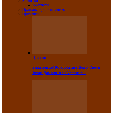
Молитви
Акатисти
Прашања до свештеникот
Празници
Празници
Владичице! Богородице Дево! Свети
Јован Дамаскин на Успение…