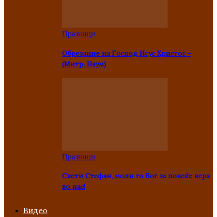
Празници
Oбрезание на Господ Исус Христос –
(Митр. Наум)
Празници
Свети Стефан, моли го Бог за повеќе вера
во нас!
Видео