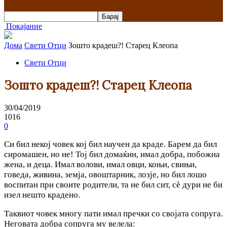
Покајание
Дома
Свети Отци
Зошто крадеш?! Старец Клеопа
Свети Отци
Зошто крадеш?! Старец Клеопа
30/04/2019
1016
0
Си бил некој човек кој бил научен да краде. Барем да бил
сиромашен, но не! Тој бил домаќин, имал добра, побожна
жена, и деца. Имал волови, имал овци, коњи, свињи,
говеда, живина, земја, овоштарник, лозје, но бил лошо
воспитан при своите родители, та не бил сит, сè дури не би
изел нешто крадено.
Таквиот човек многу пати имал пречки co својата сопруга.
Неговата добра сопруга му велела: