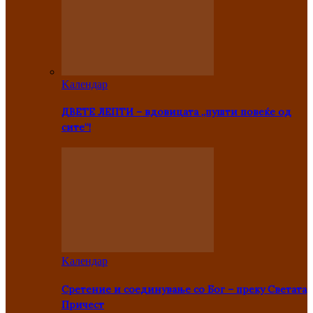
Kалендар
ДВЕТЕ ЛЕПТИ – вдовицата „пушти повеќе од
сите“!
Kалендар
Сретение и соединување со Бог – преку Светата
Причест