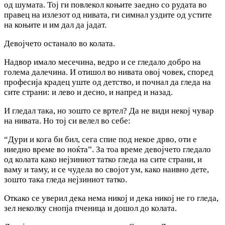
од шумата. Тој ги повлекол коњите заедно co рудата во
правец на излезот од нивата, ги симнал уздите од устите
на коњите и им дал да јадат.
Девојчето останало во колата.
Надвор имало месечина, ведро и се гледало добро на
голема далечина. И отишол во нивата овој човек, според
професија крадец уште од детство, и почнал да гледа на
сите страни: и лево и десно, и напред и назад.
И гледал така, но зошто се вртел? Да не види некој чувар
на нивата. Но тој си велел во себе:
“Дури и кога би бил, сега спие под некое дрво, оти е
ниедно време во ноќта”. За тоа време девојчето гледало
од колата како нејзиниот татко гледа на сите страни, и
ваму и таму, и се чудела во својот ум, како наивно дете,
зошто така гледа нејзиниот татко.
Откако се уверил дека нема никој и дека никој не го гледа,
зел неколку снопјa пченица и дошол до колата.