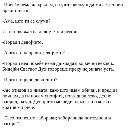
-Повеќе нема да крадам, па уште колку и да ми се денови
преостанати!
-Ама, што ти се случи?
И тој покажал на девојчето и рекол:
-Поради девојчето.
-А што ти направи девојчето?
-Поради неа повеќе нема да крадам во вечни векови..
Бидејќи Светиот Дух говореше преку нејзината уста.
-И што ти рече девојчето?
-Јас отидов во нивата, како што имам обичај, и пред да
почнам да ги носам снопјата, погледнав лево, десно,
напред, назад. Девојчето ме виде од колата и кога се
вратив ми рече:
“Тато, ти нешто заборави; заборави да погледнеш и
нагоре”.