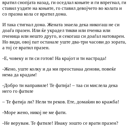
вратил снопјата назад, ги оседлал коњите и ги впрегнал, ги
ставил уздите на коњите, го ставил девојчето во колата и
co празна кола се вратил дома.
И така стигнал дома. Жената знаела дека никогаш не си
доаѓа празен. Или ќе украдел тикви или пченка или
пченица или нешто друго, и секогаш си доаѓал натоварен.
Ho види, овој пат останале уште два-три часови до зората,
a тој се вратил празен.
-Е, човеку и ти си готов! На крајот и ти настрада!
-Жено, уште колку и да ми преостанаа денови, повеќе
нема да крадам!
-Добро ти направиле! Те фатија! – таа си мислела дека
него го фатиле
– Те фатија ли? Нели ти реков. Ете, домаќин во кражба!
-Море жено, никој не ме фати.
-He верувам. Те фатиле! Инаку зошто се врати празен?