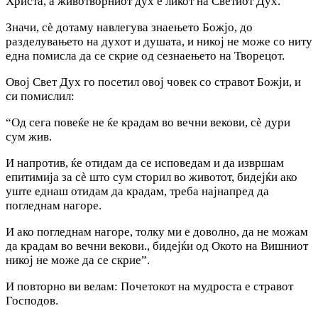
Христа, а животворниот дух е ликот на Светиот Дух.
Значи, сè дотаму навлегува знаењето Божјо, до
разделувањето на духот и душата, и никој не може co ниту
една помисла да се скрие од сезнаењето на Творецот.
Овој Свет Дух го посетил овој човек со стравот Божји, и
си помислил:
“Од сега повеќе не ќе крадам во вечни векови, сè дури
сум жив.
И напротив, ќе отидам да се исповедам и да извршам
епитимија за сè што сум сторил во животот, бидејќи ако
уште еднаш отидам да крадам, треба најнапред да
погледнам нагоре.
И ако погледнам нагоре, толку ми е доволно, да не можам
да крадам во вечни векови., бидејќи од Окото на Вишниот
никој не може да се скрие”.
И повторно ви велам: Почетокот на мудроста е стравот
Господов.