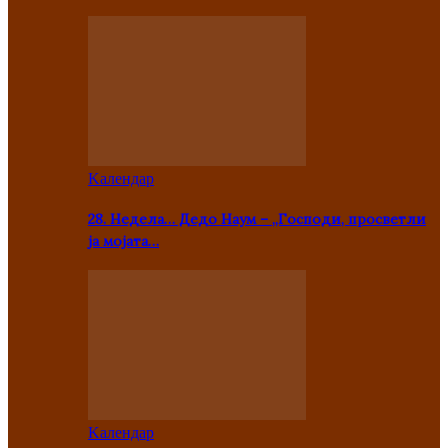
Kалендар
28. Недела… Дедо Наум – „Господи, просветли
ја мојата…
Kалендар