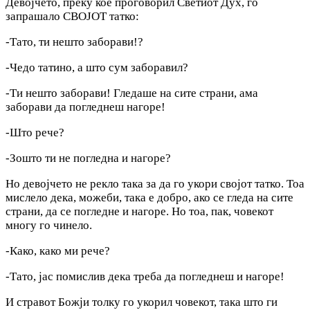
Девојчето, преку кое проговорил Светиот Дух, го
запрашало СВОЈОТ татко:
-Тато, ти нешто заборави!?
-Чедо татино, а што сум заборавил?
-Ти нешто заборави! Гледаше на сите страни, ама
заборави да погледнеш нагоре!
-Што рече?
-Зошто ти не погледна и нагоре?
Ho девојчето не рекло така за да го укори својот татко. Тоа
мислело дека, можеби, така е добро, ако се гледа на сите
страни, да се погледне и нагоре. Но тоа, пак, човекот
многу го чинело.
-Како, како ми рече?
-Тато, јас помислив дека треба да погледнеш и нагоре!
И стравот Божји толку го укорил човекот, така што ги