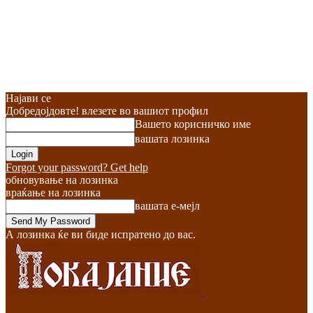
Најави се
Добредојдовте! влезете во вашиот профил
Вашето корисничко име
вашата лозинка
Forgot your password? Get help
обновување на лозинка
враќање на лозинка
вашата е-мејл
А лозинка ќе ви биде испратено до вас.