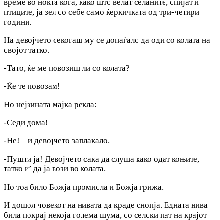
време во ноќта кога, како што велат селаните, спијат и
птиците, ја зел co себе само ќеркичката од три-четири
години.
На девојчето секогаш му се допаѓало да оди co колата на
својот татко.
-Тато, ќе ме повозиш ли co колата?
-Ќе те повозам!
Ho нејзината мајка рекла:
-Седи дома!
-He! – и девојчето заплакало.
-Пушти ја! Девојчето сака да слуша како одат коњите,
татко и’ да ja вози во колата.
Ho тоа било Божја промисла и Божја грижа.
И дошол човекот на нивата да краде снопја. Едната нива
била покрај некоја голема шума, co селски пат на крајот