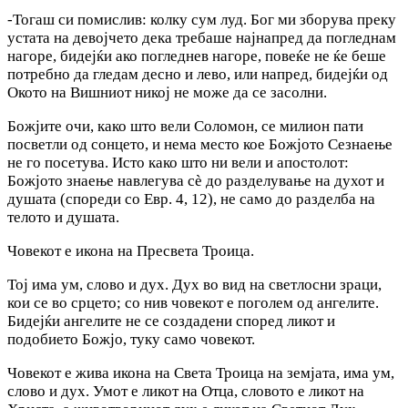
-Тогаш си помислив: колку сум луд. Бог ми зборува преку
устата на девојчето дека требаше најнапред да погледнам
нагоре, бидејќи ако погледнев нагоре, повеќе не ќе беше
потребно да гледам десно и лево, или напред, бидејќи од
Окото на Вишниот никој не може да се засолни.
Божјите очи, како што вели Соломон, се милион пати
посветли од сонцето, и нема место кое Божјото Сезнаење
не го посетува. Исто како што ни вели и апостолот:
Божјото знаење навлегува сè до разделување на духот и
душата (спореди co Евр. 4, 12), не само до разделба на
телото и душата.
Човекот е икона на Пресвета Троица.
Тој има ум, слово и дух. Дух во вид на светлосни зраци,
кои се во срцето; co нив човекот е поголем од ангелите.
Бидејќи ангелите не се создадени според ликот и
подобието Божјо, туку само човекот.
Човекот е жива икона на Света Троица на земјата, има ум,
слово и дух. Умот е ликот на Отца, словото е ликот на