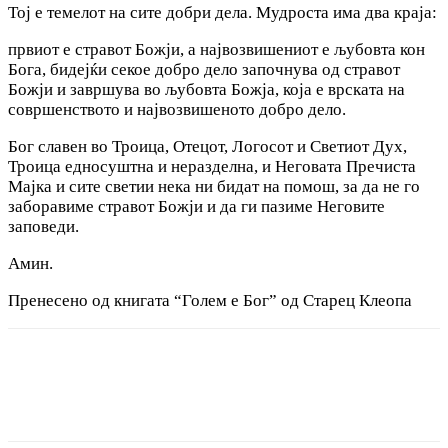
Тој е темелот на сите добри дела. Мудроста има два кpaja:
првиот е стравот Божји, а највозвишениот е љубовта кон
Бога, бидејќи секое добро дело започнува од стравот
Божји и завршува во љубовта Божја, која е врската на
совршенството и највозвишеното добро дело.
Бог славен во Троица, Отецот, Логосот и Светиот Дух,
Троица едносуштна и неразделна, и Неговата Пречиста
Мајка и сите светии нека ни бидат на помош, за да не го
заборавиме стравот Божји и да ги пазиме Неговите
заповеди.
Амин.
Пренесено од книгата “Голем е Бог” од Старец Клеопа