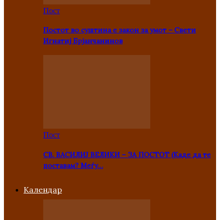
Пост
Постот во суштина е закон за умот – Свети
Игнатиј Брјанчанинов
Пост
СВ. ВАСИЛИЈ ВЕЛИКИ – ЗА ПОСТОТ (Каде да те
поставам? Меѓу…
Kалендар