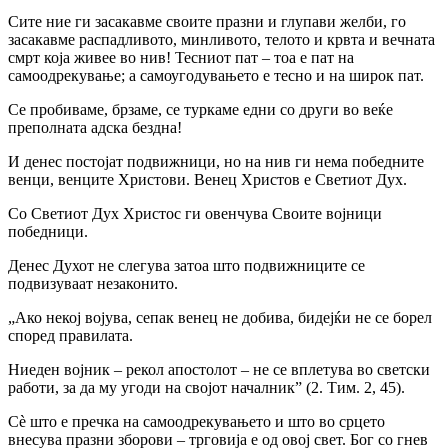
Сите ние ги засакавме своите празни и глупави желби, го
засакавме распадливото, минливото, телото и крвта и вечната
смрт којa живее во нив! Тесниот пат – тоа е пат на
самоодрекување; а самоугодувањето е тесно и на широк пат.
Се пробиваме, брзаме, се туркаме едни co други во веќе
преполната адска бездна!
И денес постојат подвижници, но на нив ги нема победните
венци, венците Христови. Венец Христов е Светиот Дух.
Co Светиот Дух Христос ги овенчува Своите војници
победници.
Денес Духот не слегува затоа што подвижниците се
подвизуваат незаконито.
„Ако некој војува, сепак венец не добива, бидејќи не се борел
според правилата.
Ниеден војник – рекол апостолот – не се вплетува во светски
работи, за да му угоди на својот началник” (2. Тим. 2, 45).
Сè што е пречка на самоодрекувањето и што во срцето
внесува празни зборови – трговија е од овој свет. Бог co гнев