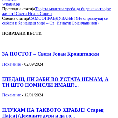
WhatsApp
Претходна статија
Твојата молитва треба да биде како твојот
живот! Свети Исаак Сирин
Следна статија
САМООПРАВДУВАЊЕ! (He оправдувај се
себеси и ќе најдеш мир! – Св. Игнатиј Брјанчанинов)
ПОВРЗАНИ ВЕСТИ
ЗА ПОСТОТ – Свети Јован Кронштадски
Покајание
-
02/09/2024
ГЛЕДАШ, НИ ЗАБИ ВО УСТАТА НЕМАМ, А
ТИ ШТО ПОМИСЛИ ИМАШ?...
Покајание
-
12/01/2024
ПЛУКАМ НА ТАКВОТО ЗДРАВЈЕ! Старец
Пајсиј (Демоните дури и да го...