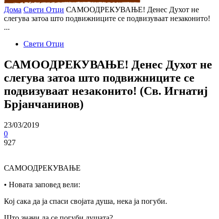
Дома
Свети Отци
САМООДРЕКУВАЊЕ! Денес Духот не
слегува затоа што подвижниците се подвизуваат незаконито!
...
Свети Отци
САМООДРЕКУВАЊЕ! Денес Духот не
слегува затоа што подвижниците се
подвизуваат незаконито! (Св. Игнатиј
Брјанчанинов)
23/03/2019
0
927
САМООДРЕКУВАЊЕ
• Новата заповед вели:
Кој сака да ja спаси својата душа, нека ja погуби.
Што значи да се погуби душата?