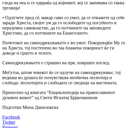
гледа на неа и се одвраќа од војникот, кој се занимава co таква
трговија!
• Одлучете пред сè, макар само co умот, да се откажете од себе
заради Христа, својот ум да го ослободите од погубното и
неразумно самовластие, да го потчините на заповедите
Христови, да го потчините на Евангелието.
Почетокот на самоодрекувањето е во умот. Покорувајќи My ce
на Христа, тој постепено во таа блажена покорност ќе ги
доведе и срцето и телото.
Самоодрекувањето е страшно на прв, површен поглед.
Меѓутоа, штом човекот ќе се одлучи на самоодрекување, тој
веднаш во душата ќе почувствува необична леснотија и
слобода: леснотијата и слободата се сведоци на вистината.
Пренесено од книгата “Енциклопедија на православниот
духовен живот” од Свети Игнатиј Брјанчанинов
Подготви Мина Даниловска
Facebook
Twitter
Pinterest