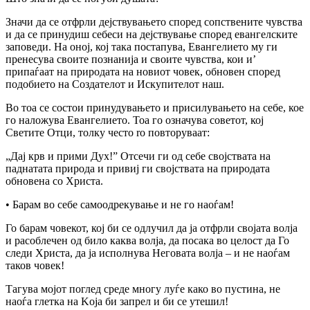
Значи да се отфрли дејствувањето според сопствените чувства
и да се принудиш себеси на дејствување според евангелските
заповеди. На оној, кој така постапува, Евангелието му ги
пренесува своите познанија и своите чувства, кои и’
припаѓаат на природата на новиот човек, обновен според
подобието на Создателот и Искупителот наш.
Во тоа се состои принудувањето и присилувањето на себе, кое
го наложува Евангелието. Тоа го означува советот, кој
Светите Отци, толку често ro повторуваат:
„Дај крв и прими Дух!” Отсечи ги од себе својствата на
паднатата природа и привиј ги својствата на природата
обновена co Христа.
• Барам во себе самоодрекување и не го наоѓам!
Го барам човекот, кој би се одлучил да ја отфрли својата волја
и расоблечен од било каква волја, да посака во целост да Го
следи Христа, да ја исполнува Неговата волја – и не наоѓам
таков човек!
Тагува мојот поглед среде многу луѓе како во пустина, не
наоѓа глетка на Kojа би запрел и би се утешил!