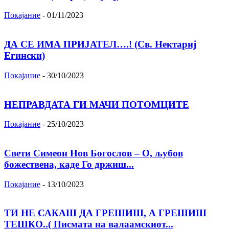
Покајание
-
01/11/2023
ДА СЕ ИМА ПРИЈАТЕЛ….! (Св. Нектариј
Егински)
Покајание
-
30/10/2023
НЕПРАВДАТА ГИ МАЧИ ПОТОМЦИТЕ
Покајание
-
25/10/2023
Свети Симеон Нов Богослов – О, љубов
божествена, каде Го држиш...
Покајание
-
13/10/2023
ТИ НЕ САКАШ ДА ГРЕШИШ, А ГРЕШИШ
ТЕШКО..( Писмата на валаамскиот...