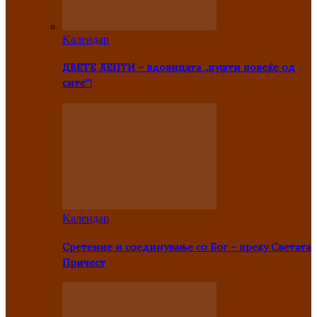
Kалендар
ДВЕТЕ ЛЕПТИ – вдовицата „пушти повеќе од
сите“!
Kалендар
Сретение и соединување со Бог – преку Светата
Причест