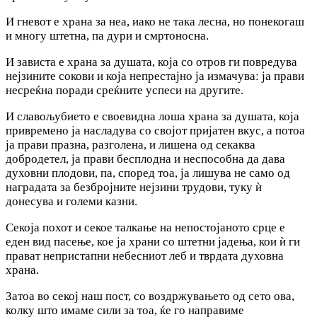
И гневот е храна за неа, иако не така лесна, но понекогаш
и многу штетна, па дури и смртоносна.
И зависта е храна за душата, која со отров ги повредува
нејзините сокови и која непрестајно ја измачуваː ја прави
несреќна поради среќните успеси на другите.
И славољубието е своевидна лоша храна за душата, која
привремено ја насладува со својот пријатен вкус, а потоа
ја прави празна, разголена, и лишена од секаква
добродетел, ја прави бесплодна и неспособна да дава
духовни плодови, па, според тоа, ја лишува не само од
наградата за безбројните нејзини трудови, туку ѝ
донесува и големи казни.
Секоја похот и секое талкање на непостојаното срце е
еден вид пасење, кое ја храни со штетни јадења, кои ѝ ги
прават непристапни небесниот леб и тврдата духовна
храна.
Затоа во секој наш пост, со воздржувањето од сето ова,
колку што имаме сили за тоа, ќе го направиме