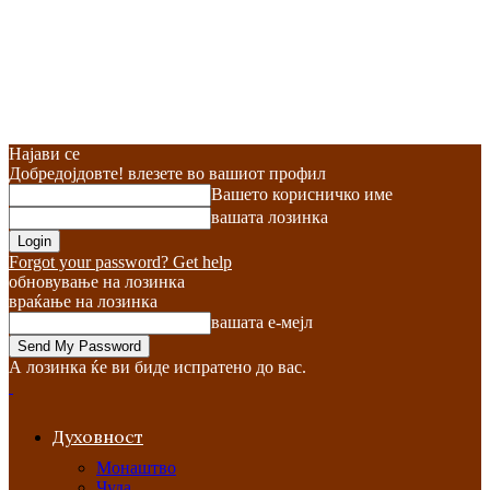
Најави се
Добредојдовте! влезете во вашиот профил
Вашето корисничко име
вашата лозинка
Forgot your password? Get help
обновување на лозинка
враќање на лозинка
вашата е-мејл
А лозинка ќе ви биде испратено до вас.
Духовност
Монаштво
Чуда