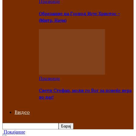
Празници
Oбрезание на Господ Исус Христос –
(Митр. Наум)
Празници
Свети Стефан, моли го Бог за повеќе вера
во нас!
Видео
Покајание