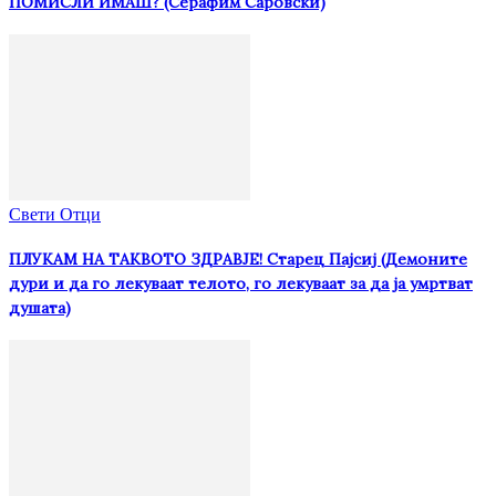
ПОМИСЛИ ИМАШ? (Серафим Саровски)
Свети Отци
ПЛУКАМ НА ТАКВОТО ЗДРАВЈЕ! Старец Пајсиј (Демоните
дури и да го лекуваат телото, го лекуваат за да ја умртват
душата)