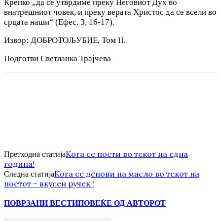
Крепко „да се утврдиме преку Неговиот Дух во
внатрешниот човек, и преку верата Христос да се всели во
срцата наши“ (Ефес. 3, 16-17).
Изворː ДОБРОТОЉУБИЕ, Том II.
Подготви Светланка Трајчева
Кога се пости во текот на една
Претходна статија
година!
Кога се денови на масло во текот на
Следна статија
постот – вкусен ручек !
ПОВРЗАНИ ВЕСТИ
ПОВЕЌЕ ОД АВТОРОТ