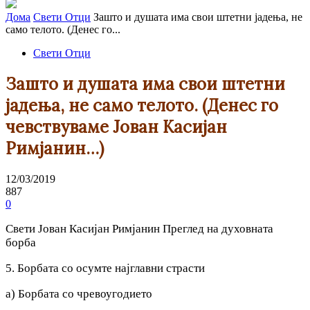
Дома
Свети Отци
Зашто и душата има свои штетни јадења, не
само телото. (Денес го...
Свети Отци
Зашто и душата има свои штетни
јадења, не само телото. (Денес го
чевствуваме Јован Касијан
Римјанин…)
12/03/2019
887
0
Свети Јован Касијан Римјанин Преглед на духовната
борба
5. Борбата со осумте најглавни страсти
а) Борбата со чревоугодието