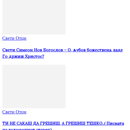
Свети Отци
Свети Симеон Нов Богослов – О, љубов божествена, каде
Го држиш Христос?
Свети Отци
ТИ НЕ САКАШ ДА ГРЕШИШ, А ГРЕШИШ ТЕШКО..( Писмата
на валаамскиот старец)