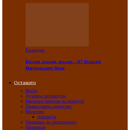
Kалендар
Идоли, идоли, идоли… (27. Недела)
Митрополит Наум
Останато
Вести
Духовна литература
Магиски пристап на животот
Православно семејство
Молитви
Акатисти
Прашања до свештеникот
Празници