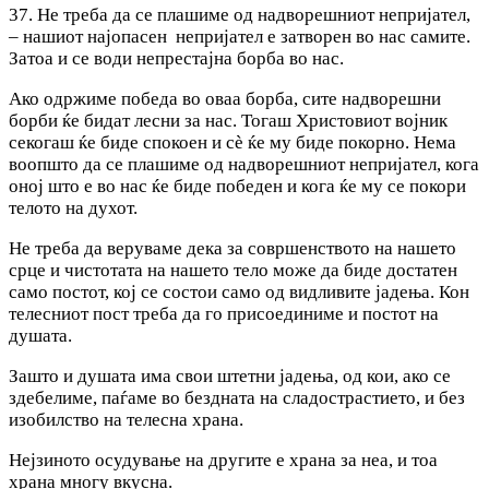
37. Не треба да се плашиме од надворешниот непријател,
– нашиот најопасен непријател е затворен во нас самите.
Затоа и се води непрестајна борба во нас.
Ако одржиме победа во оваа борба, сите надворешни
борби ќе бидат лесни за нас. Тогаш Христовиот војник
секогаш ќе биде спокоен и сѐ ќе му биде покорно. Нема
воопшто да се плашиме од надворешниот непријател, кога
оној што е во нас ќе биде победен и кога ќе му се покори
телото на духот.
Не треба да веруваме дека за совршенството на нашето
срце и чистотата на нашето тело може да биде достатен
само постот, кој се состои само од видливите јадења. Кон
телесниот пост треба да го присоединиме и постот на
душата.
Зашто и душата има свои штетни јадења, од кои, ако се
здебелиме, паѓаме во бездната на сладострастието, и без
изобилство на телесна храна.
Нејзиното осудување на другите е храна за неа, и тоа
храна многу вкусна.