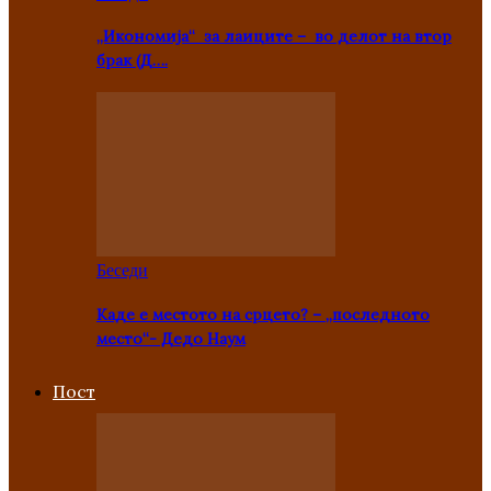
„Икономија“ за лаиците – во делот на втор
брак (Д….
Беседи
Каде е местото на срцето? – „последното
место“- Дедо Наум
Пост