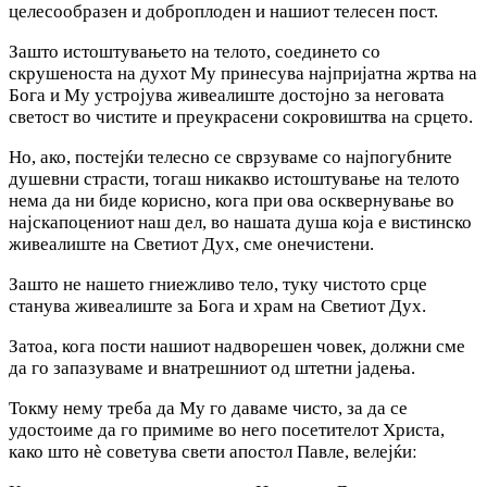
целесообразен и доброплоден и нашиот телесен пост.
Зашто истоштувањето на телото, соединето со
скрушеноста на духот Му принесува најпријатна жртва на
Бога и Му устројува живеалиште достојно за неговата
светост во чистите и преукрасени сокровиштва на срцето.
Но, ако, постејќи телесно се сврзуваме со најпогубните
душевни страсти, тогаш никакво истоштување на телото
нема да ни биде корисно, кога при ова осквернување во
најскапоцениот наш дел, во нашата душа која е вистинско
живеалиште на Светиот Дух, сме онечистени.
Зашто не нашето гниежливо тело, туку чистото срце
станува живеалиште за Бога и храм на Светиот Дух.
Затоа, кога пости нашиот надворешен човек, должни сме
да го запазуваме и внатрешниот од штетни јадења.
Токму нему треба да Му го даваме чисто, за да се
удостоиме да го примиме во него посетителот Христа,
како што нѐ советува свети апостол Павле, велејќиː