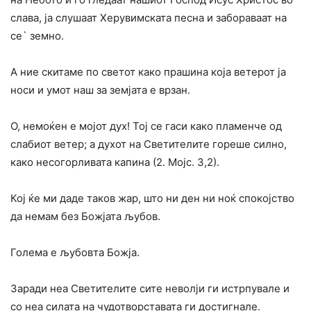
слава, ја слушаат Херувимската песна и забораваат на
се` земно.
А ние скитаме по светот како прашина која ветерот ја
носи и умот наш за земјата е врзан.
О, немоќен е мојот дух! Тој се гаси како пламенче од
слабиот ветер; а духот на Светителите гореше силно,
како несогорливата капина (2. Мојс. 3,2).
Кој ќе ми даде таков жар, што ни ден ни ноќ спокојство
да немам без Божјата љубов.
Голема е љубовта Божја.
Заради неа Светителите сите неволји ги истрпувале и
со неа силата на чудотворставата ги достигнале.