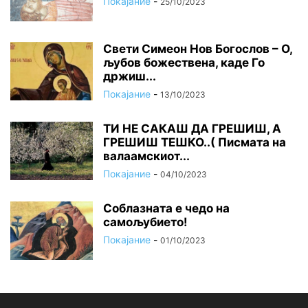
Покајание
-
25/10/2023
Свети Симеон Нов Богослов – О,
љубов божествена, каде Го
држиш...
Покајание
-
13/10/2023
ТИ НЕ САКАШ ДА ГРЕШИШ, А
ГРЕШИШ ТЕШКО..( Писмата на
валаамскиот...
Покајание
-
04/10/2023
Соблазната е чедо на
самољубието!
Покајание
-
01/10/2023