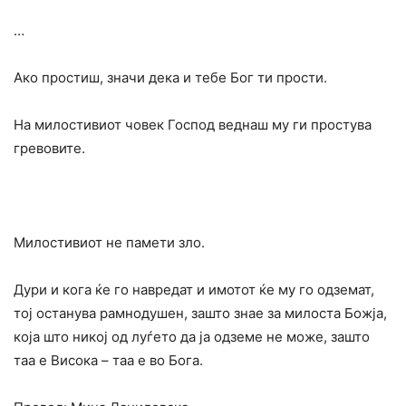
…
Ако простиш, значи дека и тебе Бог ти прости.
На милостивиот човек Господ веднаш му ги простува
гревовите.
Милостивиот не памети зло.
Дури и кога ќе го навредат и имотот ќе му го одземат,
тој останува рамнодушен, зашто знае за милоста Божја,
која што никој од луѓето да ја одземе не може, зашто
таа е Висока – таа е во Бога.