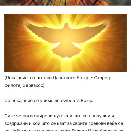
(Покајанието патот во Царството Божјо – Старец
Филотеј Зервахос)
Со покајание се учиме во љубовта Божја.
Сите чесни и смирени луѓе кои што се послушни и
воздржани и кои што се каат за своите гревови веќе се
на Небото и го гледаат нашиот Господ Исус Христос во