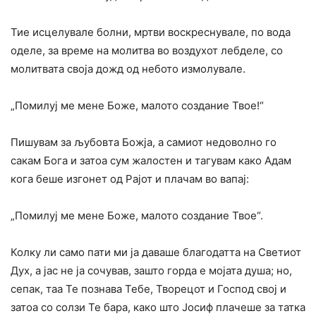
Тие исцелувале болни, мртви воскреснувале, по вода
оделе, за време на молитва во воздухот лебделе, со
молитвата своја дожд од небото измолувале.
„Помилуј ме мене Боже, малото создание Твое!“
Пишувам за љубовта Божја, а самиот недоволно го
сакам Бога и затоа сум жалостен и тагувам како Адам
кога беше изгонет од Рајот и плачам во вапај:
„Помилуј ме мене Боже, малото создание Твое“.
Колку ли само пати ми ја даваше благодатта на Светиот
Дух, а јас не ја сочував, зашто горда е мојата душа; но,
сепак, таа Те познава Тебе, Творецот и Господ свој и
затоа со солзи Те бара, како што Јосиф плачеше за татка