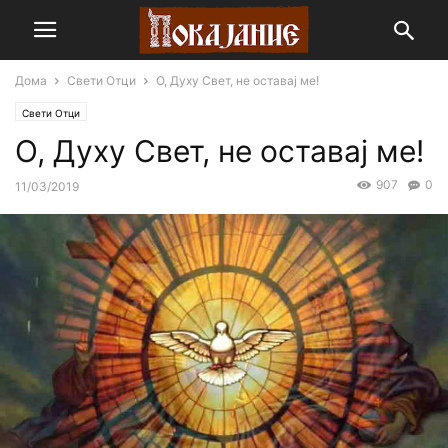
Дома
Свети Отци
О, Духу Свет, не оставај ме!
Свети Отци
О, Духу Свет, не оставај ме!
907
0
11/03/2019