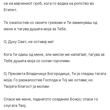
си на мајчиниот гроб, кога го водеа на ропство во
Египет.
Те ожалостив со своите гревови и Ти заминуваш од
мене и тагува душата моја за Тебе.
О, Духу Свет, не оставај ме!
Кога Ти одиш од мене, зли мисли ме напаѓаат, тагува за
Тебе душата моја со солзи горчливи.
О, Пресвета Владичице Богородице, Ти ја гледаш тагата
моја; Го разжалостив Господа и Тој ме остави; но
Твојата благост ја молам:
Спаси ме мене, паднатото создание Божјо; спаси го
слугата Твој.