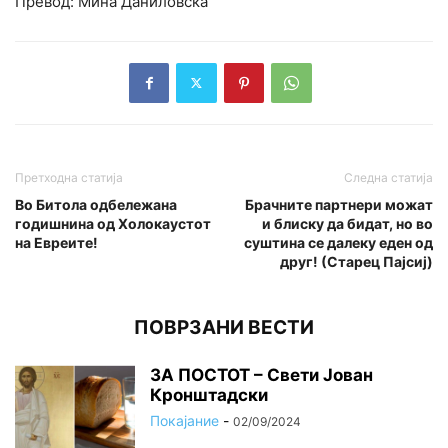
Превод: Мина Даниловска
Претходна статија
Следна статија
Во Битола одбележана
Брачните партнери можат
годишнина од Холокаустот
и блиску да бидат, но во
на Евреите!
суштина се далеку еден од
друг! (Старец Пајсиј)
ПОВРЗАНИ ВЕСТИ
ЗА ПОСТОТ – Свети Јован
Кронштадски
Покајание
-
02/09/2024