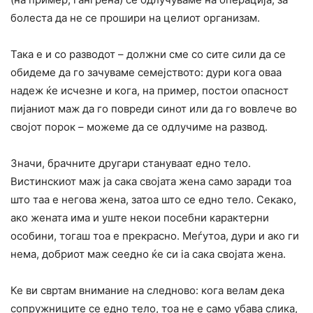
болеста да не се прошири на целиот организам.
Така е и co разводот – должни сме co сите сили да се
обидеме да го зачуваме семејството: дури кога оваа
надеж ќе исчезне и кога, на пример, постои опасност
пијаниот маж да го повреди синот или да го вовлече во
својот порок – можеме да се одлучиме на развод.
Значи, брачните другари стануваат едно тело.
Вистинскиот маж ја сака својата жена само заради тоа
што таа е негова жена, затоа што се едно тело. Секако,
ако жената има и уште некои посебни карактерни
особини, тогаш тоа е прекрасно. Меѓутоа, дури и ако ги
нема, добриот маж сеедно ќе си ia сака својата жена.
Ке ви свртам внимание на следново: кога велам дека
сопружниците се едно тело, тоа не е само убава слика,