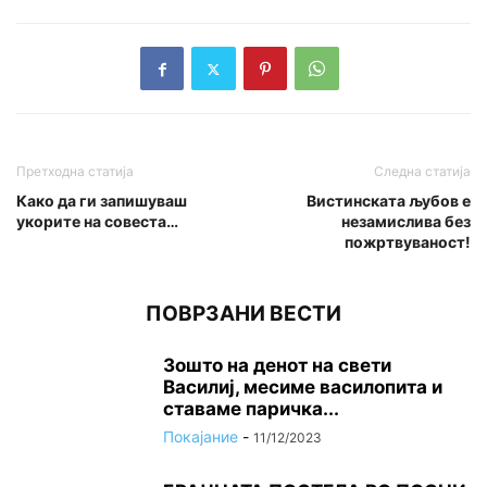
Претходна статија
Следна статија
Како да ги запишуваш
Вистинската љубов е
укорите на совеста…
незамислива без
пожртвуваност!
ПОВРЗАНИ ВЕСТИ
Зошто на денот на свети
Василиј, месиме василопита и
ставаме паричка...
Покајание
-
11/12/2023