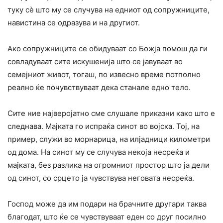
туку сѐ што му се случува на едниот од сопружниците,
навистина се одразува и на другиот.
Ако сопружниците се обидуваат co Божја помош да ги
совладуваат сите искушенија што се јавуваат во
семејниот живот, тогаш, по извесно време потполно
реално ќе почувствуваат дека станале едно тело.
Сите ние најверојатно сме слушале приказни како што е
следнава. Мајката го испраќа синот во војска. Тој, на
пример, служи во морнарица, на илјадници километри
од дома. На синот му се случува некоја несреќа и
мајката, без разлика на огромниот простор што ja дели
од синот, co срцето ja чувствува неговата несреќа.
Господ може да им подари на брачните другари таква
благодат, што ќе се чувствуваат еден co друг посилно