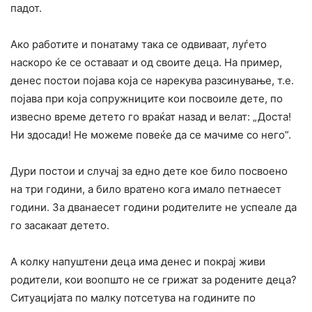
падот.
Ако работите и понатаму така се одвиваат, луѓето
наскоро ќе се оставаат и од своите деца. На пример,
денес постои појава која се нарекува разсинување, т.е.
појава при која сопружниците кои посвоиле дете, по
извесно време детето го враќат назад и велат: „Доста!
Ни здосади! He можеме повеќе да се мачиме co него”.
Дури постои и случај за едно дете кое било посвоено
на три години, а било вратено кога имало петнаесет
години. За дванаесет години родителите не успеале да
го засакаат детето.
А колку напуштени деца има денес и покрај живи
родители, кои воопшто не се грижат за родените деца?
Ситуацијата по малку потсетува на годините по