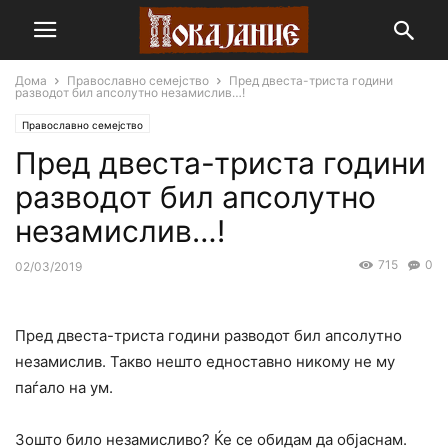
Дома
Православно семејство
Пред двеста-триста години
разводот бил апсолутно незамислив…!
Православно семејство
Пред двеста-триста години
разводот бил апсолутно
незамислив…!
715
0
02/03/2019
Пред двеста-триста години разводот бил апсолутно
незамислив. Такво нешто едноставно никому не му
паѓало на ум.
Зошто било незамисливо? Ќе се обидам да објаснам.