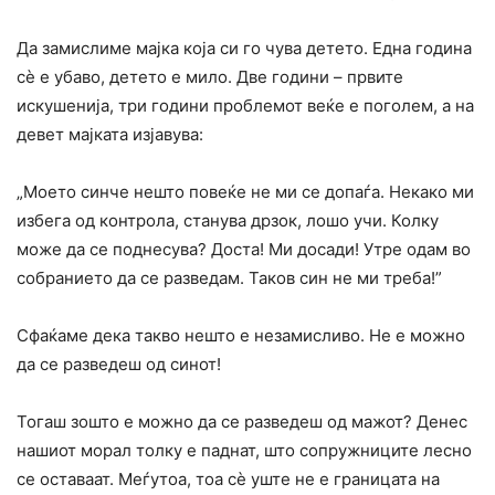
Да замислиме мајка која си го чува детето. Една година
сè е убаво, детето е мило. Две години – првите
искушенија, три години проблемот веќе е поголем, a на
девет мајката изјавува:
„Моето синче нешто повеќе не ми се допаѓа. Некако ми
избега од контрола, станува дрзок, лошо учи. Колку
може да се поднесува? Доста! Ми досади! Утре одам во
собранието да се разведам. Таков син не ми треба!”
Сфаќаме дека такво нешто е незамисливо. He e можно
да се разведеш од синот!
Тогаш зошто е можно да се разведеш од мажот? Денес
нашиот морал толку е паднат, што сопружниците лесно
се оставаат. Меѓутоа, тоа сè уште не е границата на