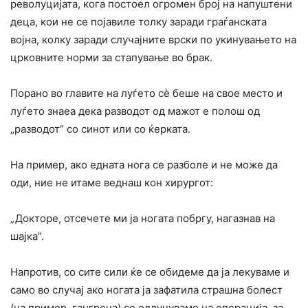
револуцијата, кога постоел огромен број на напуштени
деца, кои не се појавиле толку заради граѓанската
војна, колку заради случајните врски по укинувањето на
црковните норми за стапување во брак.
Порано во главите на луѓето сè беше на свое место и
луѓето знаеа дека разводот од мажот е полош од
„разводот” co синот или co ќерката.
На пример, ако едната нога се разболе и не може да
оди, ние не итаме веднаш кон хирургот:
„Докторе, отсечете ми ја ногата побргу, нагазнав на
шајка”.
Напротив, co сите сили ќе се обидеме да ја лекуваме и
само во случај ако ногата ја зафатила страшна болест
(на пример, гангрена) се одлучуваме на операција, за