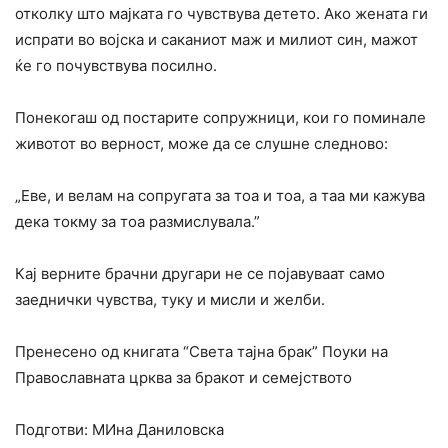
отколку што мајката го чувствува детето. Ако жената ги
испрати во војска и саканиот маж и милиот син, мажот
ќе го почувствува посилно.
Понекогаш од постарите сопружници, кои го поминале
животот во верност, може да се слушне следново:
„Еве, и велам на сопругата за тоа и тоа, a таа ми кажува
дека токму за тоа размислувала.”
Кај верните брачни другари не се појавуваат само
заеднички чувства, туку и мисли и желби.
Пренесено од книгата “Света тајна брак” Поуки на
Православната црква за бракот и семејството
Подготви: МИна Даниловска