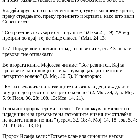
Бидејќи друг пат за спасението нема, туку само преку крстот,
преку страдањето, преку трпението и жртвата, како што вели
Спасителот:
“Co трпение спасувајте си ги душите” (Лука 21, 19). “А кој
претрпи до крај, тој ќе биде спасен” (Мат. 24,13).
127. Поради кои причини страдаат невините деца? За какви
гревови тие отплаќаат?
Bo втората книга Мојсеева читаме: “Бог ревнител, Кој за
гревовите на татковците ги казнува децата до третото и
четвртото колено” (2. Мој. 20, 5). И повторно:
“Кој за гревовите на татковците ги казнува децата – дури и
внуците до третото и четвртото колено” (2. Мој. 34, 7; 5. Мој.
5, 9; Псал. 36, 28; 108, 13; Иса. 14, 21).
Големиот пророк Јеремија вели: “Ти покажуваш милост на
илјадници и за гревовите на татковците нивни им отплаќаш
на децата нивни по нив” (Јерем. 32, 18; 4. Мој. 14, 18; Jов. 5, 4;
21, 19; Иса. 13,16).
Пророк Исаија вели: “Гответе клање за синовите негови