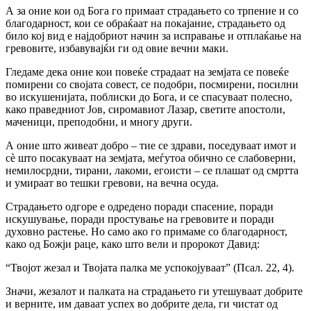
А за оние кои од Бога го примаат страдањето co трпение и co
благодарност, кои се обраќаат на покајание, страдањето од
било кој вид е најдобриот начин за исправање и отплаќање на
гревовите, избавувајќи ги од овие вечни маки.
Гледаме дека оние кои повеќе страдаат на земјата се повеќе
помирени co својата совест, се подобри, посмирени, посилни
во искушенијата, поблиски до Бога, и се спасуваат полесно,
како праведниот Jов, сиромавиот Лазар, светите апостоли,
маченици, преподобни, и многу други.
А оние што живеат добро – тие се здрави, поседуваат имот и
сè што посакуваат на земјата, меѓутоа обично се слабоверни,
немилосрдни, тирани, лакоми, егоисти – се плашат од смртта
и умираат во тешки гревови, на вечна осуда.
Страдањето одгоре е одредено поради спасение, поради
искушување, поради простување на гревовите и поради
духовно растење. Ho само ако го примаме co благодарност,
како од Божји раце, како што вели и пророкот Давид:
“Твојот жезал и Твојата палка ме успокојуваат” (Псал. 22, 4).
Значи, жезалот и палката на страдањето ги утешуваат добрите
и верните, им даваат успех во добрите дела, ги чистат од