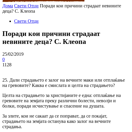
Дома
Свети Отци
Поради кои причини страдаат невините
деца? С. Клеопа
Свети Отци
Поради кои причини страдаат
невините деца? С. Клеопа
25/02/2019
0
1128
25. Дали страдањето е залог на вечните маки или отплаќање
на гревовите? Каква е смислата и целта на страдањето?
Целта на страдањето за христијаните е една: отплаќање на
гревовите на земјата преку различни болести, неволји и
болки, поради исчистување и спасение на душата.
За злите, кои не сакаат да се поправат, да се покајат,
страдањето на земјата останува како залог на вечните
страдања.