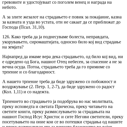
гревовите и удостојуваат co поголем венец и награда на
небото.
А за злите жезалот на страдањето е повик за покајание, казна
за казната и узда во устата, оти не сакаат да се приближат до
Господа (Псал. 31,10).
126. Како треба да ја поднесуваме болеста, неправдата,
укорувањето, сиромаштијата, односно било кој вид страдање
на земјата?
Најнапред да имаме вера дека страдањето, од било кој вид, ни
е одредено од Бога, нашиот Отец небесен, за спасение а не за
вечна осуда. Потоа, страдањето треба да го примиме co
трпение и co благодарност.
А нашето трпение треба да биде здружено co побожност и
воздржување (2. Петр. 1, 2-7), да биде здружено co радост
(Кол. 1,11) и co надежта.
Трпението во страдањето ja подобрува во нас молитвата,
преку исповедта и светата Причесна, преку читањето на
светите книги, преку размислувањето за страдањата на
нашиот Господ Исус Христос и сите Негови светители, преку
посетувањето на оние кои се во потешки страдања од нашите
и преку размислувањето за вечното блаженство во рајот.