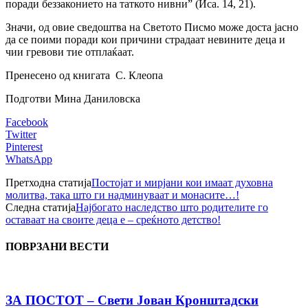
поради беззаконието на таткото нивни” (Иса. 14, 21).
Значи, од овие сведоштва на Светото Писмо може доста јасно
да се поими поради кои причини страдаат невините деца и
чии гревови тие отплаќаат.
Пренесено од книгата С. Клеопа
Подготви Мина Даниловска
Facebook
Twitter
Pinterest
WhatsApp
Претходна статија
Постојат и мирјани кои имаат духовна
молитва, така што ги надминуваат и монасите…!
Следна статија
Најбогато наследство што родителите го
оставаат на своите деца е – среќното детство!
ПОВРЗАНИ ВЕСТИ
ЗА ПОСТОТ – Свети Јован Кронштадски