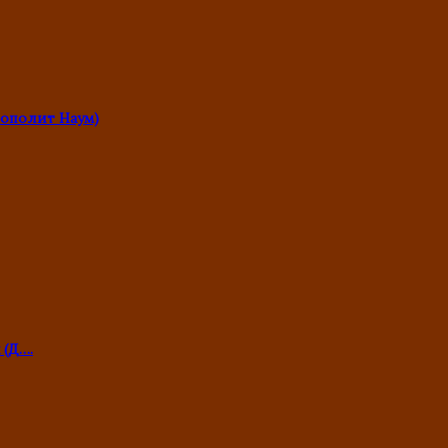
ополит Наум)
 (Д….