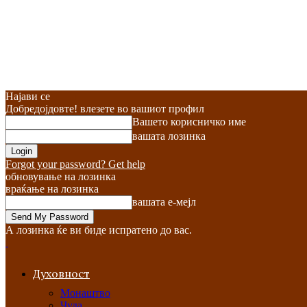
Најави се
Добредојдовте! влезете во вашиот профил
Вашето корисничко име
вашата лозинка
Forgot your password? Get help
обновување на лозинка
враќање на лозинка
вашата е-мејл
А лозинка ќе ви биде испратено до вас.
Духовност
Монаштво
Чуда