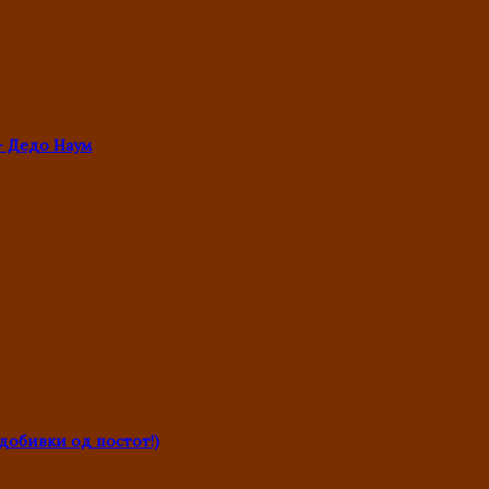
- Дедо Наум
обивки од постот!)