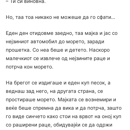
– Ти си виновна.
Но, таа тоа никако не можеше да го сфати…
Еден ден отидовме заедно, таа мајка и јас со
нејзиниот автомобил до морето, заради
прошетка. Со неа беше и детето. Наскоро
малечкиот се извлече од нејзините раце и
потрча кон морето.
На брегот се издигаше и еден куп песок, а
веднаш зад него, на другата страна, се
простираше морето. Мајката се вознемири и
веќе беше спремна да вика и да потрча, зашто
го виде синчето како стои на врвот на оној куп
со раширени раце, обидувајќи се да одржи