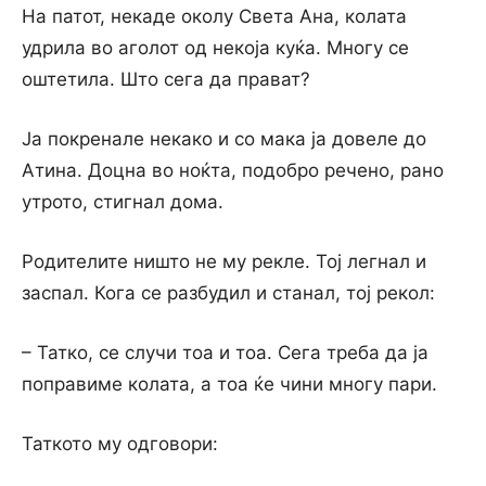
На патот, некаде околу Света Ана, колата
удрила во аголот од некоја куќа. Многу се
оштетила. Што сега да прават?
Ја покренале некако и со мака ја довеле до
Атина. Доцна во ноќта, подобро речено, рано
утрото, стигнал дома.
Родителите ништо не му рекле. Тој легнал и
заспал. Кога се разбудил и станал, тој рекол:
– Татко, се случи тоа и тоа. Сега треба да ја
поправиме колата, а тоа ќе чини многу пари.
Таткото му одговори: