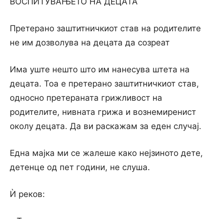
ВОСПИТУВАЊЕТО НА ДЕЦАТА
Претерано заштитничкиот став на родителите
не им дозволува на децата да созреат
Има уште нешто што им нанесува штета на
децата. Тоа е претерано заштитничкиот став,
односно претераната грижливост на
родителите, нивната грижа и вознемиренист
околу децата. Да ви раскажам за еден случај.
Една мајка ми се жалеше како нејзиното дете,
детенце од пет години, не слуша.
Ѝ реков: