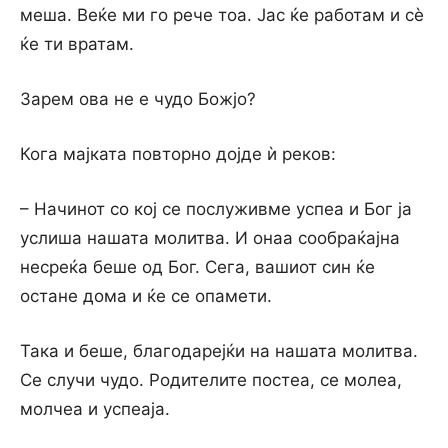
меша. Веќе ми го рече тоа. Јас ќе работам и сѐ
ќе ти вратам.
Зарем ова не е чудо Божјо?
Кога мајката повторно дојде ѝ реков:
– Начинот со кој се послуживме успеа и Бог ја
услиша нашата молитва. И онаа сообраќајна
несреќа беше од Бог. Сега, вашиот син ќе
остане дома и ќе се опамети.
Така и беше, благодарејќи на нашата молитва.
Се случи чудо. Родителите постеа, се молеа,
молчеа и успеаја.