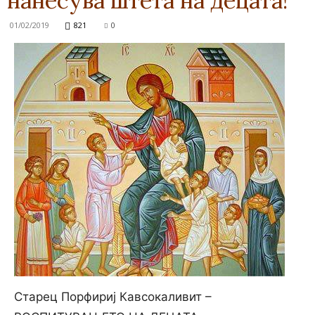
нанесува штета на децата!
01/02/2019
821
0
Старец Порфириј Кавсокаливит –