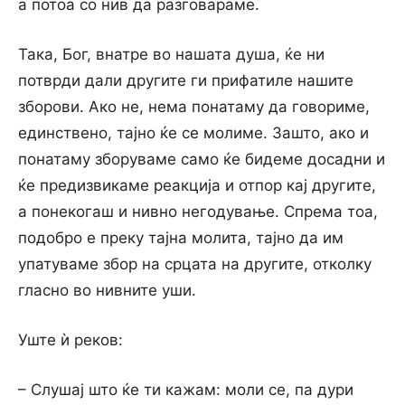
а потоа со нив да разговараме.
Така, Бог, внатре во нашата душа, ќе ни
потврди дали другите ги прифатиле нашите
зборови. Ако не, нема понатаму да говориме,
единствено, тајно ќе се молиме. Зашто, ако и
понатаму зборуваме само ќе бидеме досадни и
ќе предизвикаме реакција и отпор кај другите,
а понекогаш и нивно негодување. Спрема тоа,
подобро е преку тајна молита, тајно да им
упатуваме збор на срцата на другите, отколку
гласно во нивните уши.
Уште ѝ реков:
– Слушај што ќе ти кажам: моли се, па дури