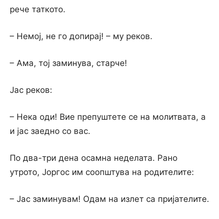
рече таткото.
– Немој, не го допирај! – му реков.
– Ама, тој заминува, старче!
Јас реков:
– Нека оди! Вие препуштете се на молитвата, а
и јас заедно со вас.
По два-три дена осамна неделата. Рано
утрото, Јоргос им соопштува на родителите:
– Јас заминувам! Одам на излет са пријателите.