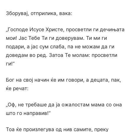
Зборувај, отприлика, вака:
„Господе Исусе Христе, просветли ги дечињата
мои! Јас Тебе Ти ги доверувам. Ти ми ги
подари, а јас сум слаба, па не можам да ги
доведам во ред. Затоа Те молам: просветли
ги!“
Бог на свој начин ќе им говори, а децата, пак,
ќе речат:
„Оф, не требаше да ја ожалостам мама со она
што го направив!“
Тоа ќе произлегува од нив самите, преку