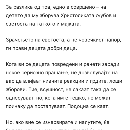
За разлика од тоа, едно е совршено – на
детето да му зборува Христоликата љубов и
светоста на таткото и мајката.
Зрачењето на светоста, а не човечкиот напор,
ги прави децата добри деца.
Кога ви се децата повредени и ранети заради
некое сериозно прашање, не дозволувајте на
вас да влијаат нивните реакции и грдите, лоши
зборови. Тие, всушност, не сакаат така да се
однесуваат, но, кога им е тешко, не можат
поинаку да постапуваат. Подоцна се каат.
Но, ако вие се изнервирате и налутите, ќе