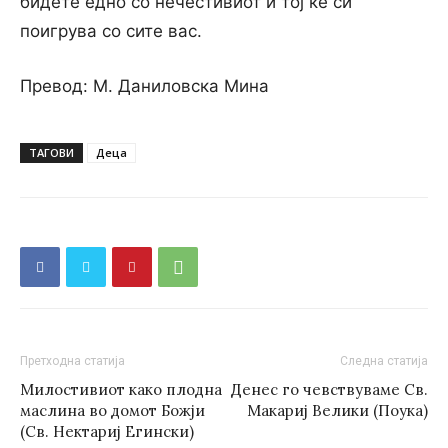
бидете едно со нечестивиот и тој ќе си
поигрува со сите вас.
Превод: М. Даниловска Мина
ТАГОВИ
Деца
Претходна статија
Следна статија
Mилостивиот како плодна
Денес го чевствуваме Св.
маслина во домот Божји
Макариј Велики (Поука)
(Св. Нектариј Егински)