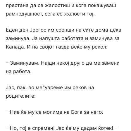
престана да се жалостиш и кога покажуваш
рамнодушност, сега се жалости тој.
Еден ден Јоргос им соопши на сите дома дека
заминува. Ја напушта работата и заминува за
Канада. И на својот газда веќе му рекол:
– Заминувам. Најди некој друго да ме замени
на работа.
Јас, пак, во меѓувреме им реков на
родителите:
– Ние ќе му се молиме на Бога за него.
– Но, тој е спремен! Јас ќе му дадам ќотек! –