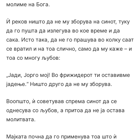
молиме на Бога.
Ѝ реков ништо да не му зборува на синот, туку
да го пушта да излегува во кое време и да
сака. Исто така, да не го прашува во колку саат
се вратил и на тоа слично, само да му каже – и
тоа со многу љубов:
„Јади, Јорго мој! Во фрижидерот ти оставивме
јадење.“ Ништо друго да не му зборува.
Воопшто, ѝ советував спрема синот да се
однесува со љубов, а притоа да не ја остава
молитвата.
Мајката почна да го применува тоа што ѝ