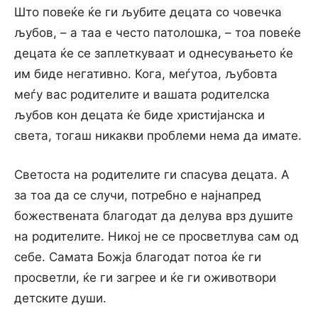
Што повеќе ќе ги љубите децата со човечка
љубов, – а таа е често патолошка, – тоа повеќе
децата ќе се заплеткуваат и однесувањето ќе
им биде негативно. Кога, меѓутоа, љубовта
меѓу вас родителите и вашата родителска
љубов кон децата ќе биде христијанска и
света, тогаш никакви проблеми нема да имате.
Светоста на родителите ги спасува децата. А
за тоа да се случи, потребно е најнапред
божествената благодат да делува врз душите
на родителите. Никој не се просветлува сам од
себе. Самата Божја благодат потоа ќе ги
просветли, ќе ги загрее и ќе ги оживотвори
детските души.