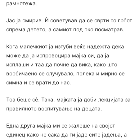
рамнотежа.
Јас ја смирив. Ѝ советував да се сврти со грбот
спрема детето, а самиот под око посматрав.
Кога малечкиот ја изгуби веќе надежта дека
може да ја испровоцира мајка си, да ја
исплаши и таа да почне да вика, како што
вообичаено се случувало, полека и мирно се
симна и се врати до нас.
Тоа беше сѐ. Така, мајката ја доби лекцијата за
правилното воспитување на децата.
Една друга мајка ми се жалеше на својот
единец како не сака да ги јаде сите јадења, а