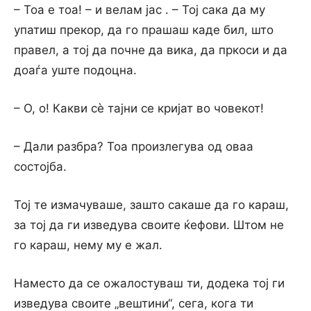
– Тоа е тоа! – и велам јас . – Тој сака да му
упатиш прекор, да го прашаш каде бил, што
правел, а тој да почне да вика, да пркоси и да
доаѓа уште подоцна.
– О, о! Какви сѐ тајни се кријат во човекот!
– Дали разбра? Тоа произлегува од оваа
состојба.
Тој те измачуваше, зашто сакаше да го караш,
за тој да ги изведува своите ќефови. Штом не
го караш, нему му е жал.
Наместо да се ожалостуваш ти, додека тој ги
изведува своите „вештини“, сега, кога ти