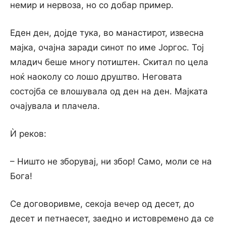
немир и нервоза, но со добар пример.
Еден ден, дојде тука, во манастирот, извесна
мајка, очајна заради синот по име Јоргос. Тој
младич беше многу потиштен. Скитал по цела
ноќ наоколу со лошо друштво. Неговата
состојба се влошувала од ден на ден. Мајката
очајувала и плачела.
Ѝ реков:
– Ништо не зборувај, ни збор! Само, моли се на
Бога!
Се договоривме, секоја вечер од десет, до
десет и петнаесет, заедно и истовремено да се