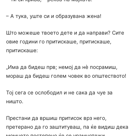
– А тука, уште си и образувана жена!
Што можеше твоето дете и да направи? Сите
овие години го притискаше, притискаше,
притискаше:
„Има да бидеш прв; немој да нѐ посрамиш,
мораш да бидеш голем човек во општеството!
Тој сега се ослободил и не сака да чуе за
ништо.
Престани да вршиш притисок врз него,
претерано да го заштитуваш, па ќе видиш дека
момчето постепено ќе се урамнотежи.