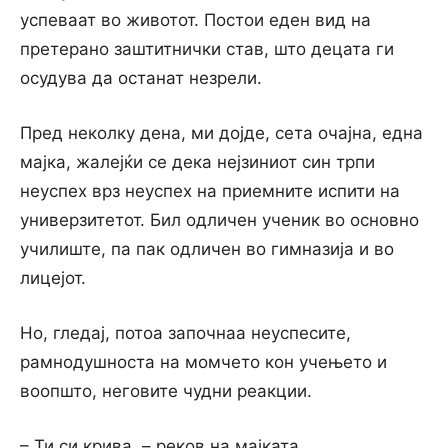
успеваат во животот. Постои еден вид на
претерано заштитнички став, што децата ги
осудува да останат незрели.
Пред неколку дена, ми дојде, сета очајна, една
мајка, жалејќи се дека нејзиниот син трпи
неуспех врз неуспех на приемните испити на
универзитетот. Бил одличен ученик во основно
училиште, па пак одличен во гимназија и во
лицејот.
Но, гледај, потоа започнаа неуспесите,
рамнодушноста на момчето кон учењето и
воопшто, неговите чудни реакции.
– Ти си крива, – реков на мајката.