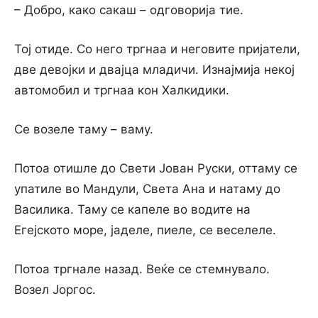
– Добро, како сакаш – одговорија тие.
Тој отиде. Со него тргнаа и неговите пријатели,
две девојки и двајца младичи. Изнајмија некој
автомобил и тргнаа кон Халкидики.
Се возеле таму – ваму.
Потоа отишле до Свети Јован Руски, оттаму се
упатиле во Мандули, Света Ана и натаму до
Василика. Таму се капеле во водите на
Егејското море, јаделе, пиеле, се веселеле.
Потоа тргнале назад. Веќе се стемнувало.
Возел Јоргос.