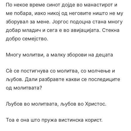
По некое време синот дојде во манастирот и
ме побара, иако никој од неговите ништо не му
зборувал за мене. Јоргос подоцна стана многу
добар младич и сега е во авијацијата. Стекна
добро семејство.
Многу молитви, а малку зборови на децата
Сѐ се постигнува со молитва, со молчење и
љубов. Дали разбравте какви се последиците
од молитвата?
Љубов во молитвата, љубов во Христос.
Тоа е она што пружа вистинска корист.