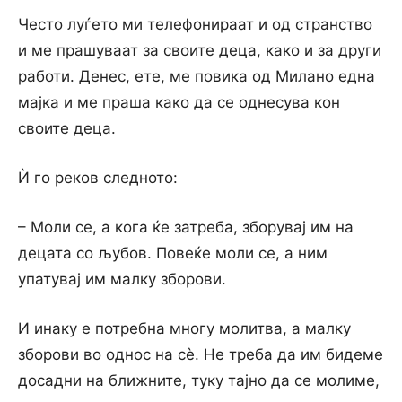
Често луѓето ми телефонираат и од странство
и ме прашуваат за своите деца, како и за други
работи. Денес, ете, ме повика од Милано една
мајка и ме праша како да се однесува кон
своите деца.
Ѝ го реков следното:
– Моли се, а кога ќе затреба, зборувај им на
децата со љубов. Повеќе моли се, а ним
упатувај им малку зборови.
И инаку е потребна многу молитва, а малку
зборови во однос на сѐ. Не треба да им бидеме
досадни на ближните, туку тајно да се молиме,