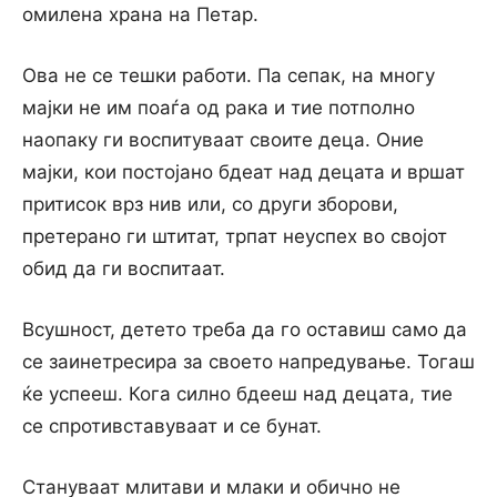
омилена храна на Петар.
Ова не се тешки работи. Па сепак, на многу
мајки не им поаѓа од рака и тие потполно
наопаку ги воспитуваат своите деца. Оние
мајки, кои постојано бдеат над децата и вршат
притисок врз нив или, со други зборови,
претерано ги штитат, трпат неуспех во својот
обид да ги воспитаат.
Всушност, детето треба да го оставиш само да
се заинетресира за своето напредување. Тогаш
ќе успееш. Кога силно бдееш над децата, тие
се спротивставуваат и се бунат.
Стануваат млитави и млаки и обично не