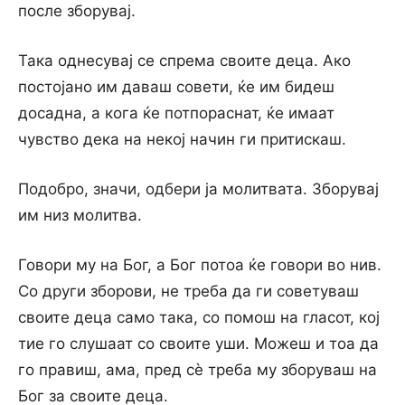
после зборувај.
Така однесувај се спрема своите деца. Ако
постојано им даваш совети, ќе им бидеш
досадна, а кога ќе потпораснат, ќе имаат
чувство дека на некој начин ги притискаш.
Подобро, значи, одбери ја молитвата. Зборувај
им низ молитва.
Говори му на Бог, а Бог потоа ќе говори во нив.
Со други зборови, не треба да ги советуваш
своите деца само така, со помош на гласот, кој
тие го слушаат со своите уши. Можеш и тоа да
го правиш, ама, пред сѐ треба му зборуваш на
Бог за своите деца.