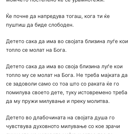
Ќе почне да напредува тогаш, кога ти ќе
пуштиш да биде слободен.
Детето сака да има во својата близина луѓе кои
топло се молат на Бога.
Детето сака да има во своја близина луѓе кои
топло му се молат на Бога. Не треба мајката да
се задоволи само со тоа што со раката ќе го
помилува своето дете, туку истовремено треба
да му пружи милување и преку молитва.
Детето во длабочината на својата душа го
чувствува духовното милување со кое зрачи