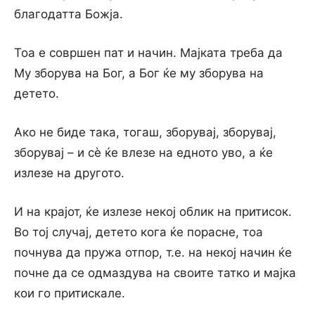
благодатта Божја.
Тоа е совршен пат и начин. Мајката треба да
Му зборува на Бог, а Бог ќе му зборува на
детето.
Ако не биде така, тогаш, зборувај, зборувај,
зборувај – и сѐ ќе влезе на едното уво, а ќе
излезе на другото.
И на крајот, ќе излезе некој облик на притисок.
Во тој случај, детето кога ќе порасне, тоа
почнува да пружа отпор, т.е. на некој начин ќе
почне да се одмаздува на своите татко и мајка
кои го притискале.