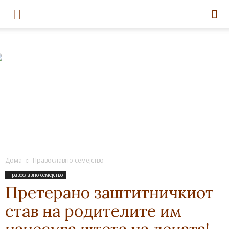
Дома
Православно семејство
Православно семејство
Претерано заштитничкиот
став на родителите им