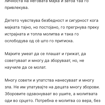
личноста на неговата мајка и затоа таа го
привлекува.
Детето чувствува безбедност и сигурност кога
мајката тајно, но постојано, го прегрнува преку
истрајната и топла молитва и така го
ослободува од сѐ што го притиска.
Мајките умеат да се плашат и грижат, да
советуваат и многу да зборуваат, но, не
научиле да се молат.
Многу совети и упатства нанесуваат и многу
зла. Не им упатувајте на децата многу зборови.
Зборовите одѕвонуваат во ушите, а молитвата
оди во срцето. Потребна е молитва со вера, без