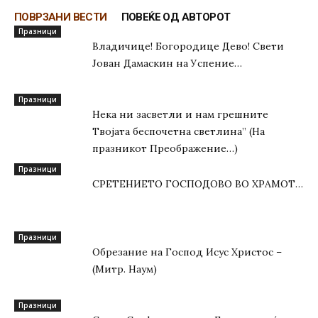
ПОВРЗАНИ ВЕСТИ
ПОВЕЌЕ ОД АВТОРОТ
Празници
Владичице! Богородице Дево! Свети
Јован Дамаскин на Успение…
Празници
Нека ни засветли и нам грешните
Твојата беспочетна светлина” (На
празникот Преображение…)
Празници
СРЕТЕНИЕТО ГОСПОДОВО ВО ХРАМОТ…
Празници
Oбрезание на Господ Исус Христос –
(Митр. Наум)
Празници