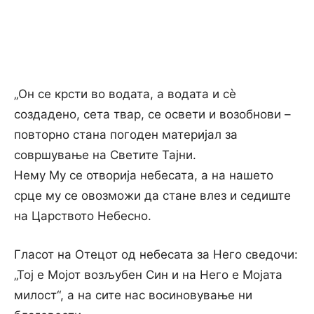
„Он се крсти во водата, а водата и сѐ
создадено, сета твар, се освети и возобнови –
повторно стана погоден материјал за
совршување на Светите Тајни.
Нему Му се отворија небесата, а на нашето
срце му се овозможи да стане влез и седиште
на Царството Небесно.
Гласот на Отецот од небесата за Него сведочи:
„Тој е Мојот возљубен Син и на Него е Мојата
милост“, а на сите нас восиновување ни