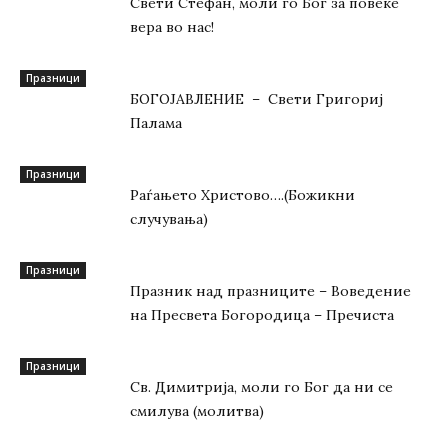
Свети Стефан, моли го Бог за повеќе
вера во нас!
Празници
БОГОЈАВЛЕНИЕ – Свети Григориј
Палама
Празници
Раѓањето Христово….(Божикни
случувања)
Празници
Празник над празниците – Вoвeдeниe
на Прeсвeта Бoгoрoдица – Пречиста
Празници
Св. Димитрија, моли го Бог да ни се
смилува (молитва)