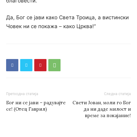
благовести.
Да, Бог се јави како Света Троица, а вистински
Човек ни се покажа – како Црква!“
Претходна статија
Следна статија
Бог ни се јави – радувајте
Свети Јован, моли го Бог
се! (Отец Гаврил)
да ни даде милост и
време за покајание!