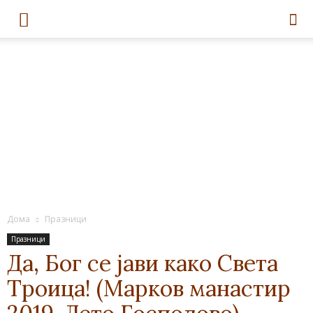
Дома
Празници
Празници
Да, Бог се јави како Света
Троица! (Марков манастир